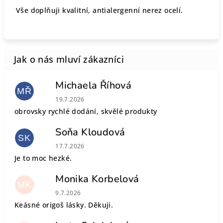
Vše doplňuji kvalitní, antialergenní nerez ocelí.
Michaela Říhová
MŘ
Hodnocení obchodu je 5 z 5 hvězdiček.
19.7.2026
obrovsky rychlé dodání, skvělé produkty
Soňa Kloudová
SK
Hodnocení obchodu je 5 z 5 hvězdiček.
17.7.2026
Je to moc hezké.
Monika Korbelová
MK
Hodnocení obchodu je 5 z 5 hvězdiček.
9.7.2026
Keásné origoš lásky. Děkuji.