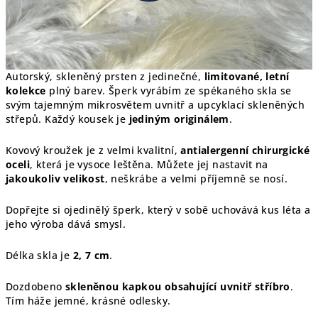
Autorský, skleněný prsten z jedinečné,
limitované, letní
kolekce
plný barev. Šperk vyrábím ze spékaného skla se
svým tajemným mikrosvětem uvnitř a upcyklací skleněných
střepů. Každý kousek je
jediným originálem
.
Kovový kroužek je z velmi kvalitní,
antialergenní chirurgické
oceli
, která je vysoce leštěna. Můžete jej nastavit na
jakoukoliv velikost
, neškrábe a velmi příjemně se nosí.
Dopřejte si ojedinělý šperk, který v sobě uchovává kus léta a
jeho výroba dává smysl.
Délka skla je
2, 7 cm
.
Dozdobeno
skleněnou kapkou obsahující uvnitř stříbro
.
Tím háže jemné, krásné odlesky.