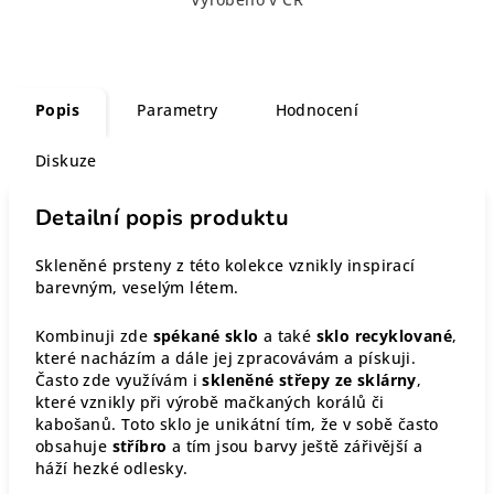
Popis
Parametry
Hodnocení
Diskuze
Detailní popis produktu
Skleněné prsteny z této kolekce vznikly inspirací
barevným, veselým létem.
Kombinuji zde
spékané sklo
a také
sklo recyklované
,
které nacházím a dále jej zpracovávám a pískuji.
Často zde využívám i
skleněné střepy ze sklárny
,
které vznikly při výrobě mačkaných korálů či
kabošanů. Toto sklo je unikátní tím, že v sobě často
obsahuje
stříbro
a tím jsou barvy ještě zářivější a
háží hezké odlesky.