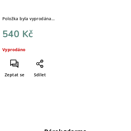
Položka byla vyprodána…
540 Kč
Měrná
Vyprodáno
cena:
Zeptat se
Sdílet