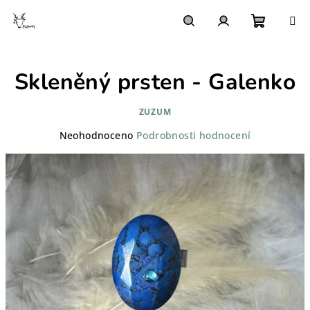
Přejít
na
obsah
Nákupn
Hledat
Přihlášení
Skleněný prsten - Galenko
košík
ZUZUM
Průměrné
Neohodnoceno
Podrobnosti hodnocení
hodnocení
produktu
je
0,0
z
5
hvězdiček.