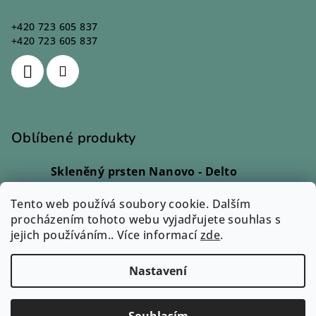
+420 723 605 837
+420 723 605 837
Oblíbené produkty
Skleněný prsten Nanovo - Delto
Ivana Kadlecová
|
Hodnocení produktu je 5 z 5 hvězdiček.
Tento web používá soubory cookie. Dalším
Skleněný prsten - Lio
procházením tohoto webu vyjadřujete souhlas s
Monika Svobodová
|
jejich používáním.. Více informací
Hodnocení produktu je 5 z 5 hvězdiček.
zde
.
Přívěsek Sázavín - Cara
Eva Petrová
|
Nastavení
Hodnocení produktu je 3 z 5 hvězdiček.
Copyright 2026
Zuzum.cz
. Všechna práva vyhrazena.