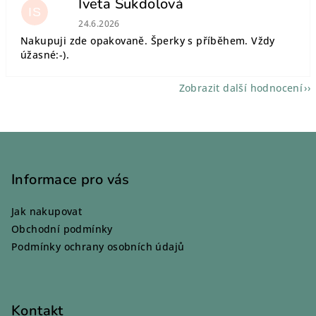
Iveta Sukdolová
IS
Hodnocení obchodu je 5 z 5 hvězdiček.
24.6.2026
Nakupuji zde opakovaně. Šperky s příběhem. Vždy
úžasné:-).
Zobrazit další hodnocení
Z
á
p
Informace pro vás
a
Jak nakupovat
t
Obchodní podmínky
í
Podmínky ochrany osobních údajů
Kontakt