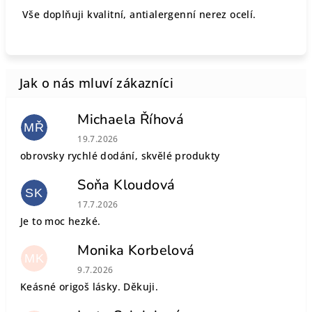
Vše doplňuji kvalitní, antialergenní nerez ocelí.
Michaela Říhová
MŘ
Hodnocení obchodu je 5 z 5 hvězdiček.
19.7.2026
obrovsky rychlé dodání, skvělé produkty
Soňa Kloudová
SK
Hodnocení obchodu je 5 z 5 hvězdiček.
17.7.2026
Je to moc hezké.
Monika Korbelová
MK
Hodnocení obchodu je 5 z 5 hvězdiček.
9.7.2026
Keásné origoš lásky. Děkuji.