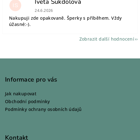
Iveta Sukdolová
IS
Hodnocení obchodu je 5 z 5 hvězdiček.
24.6.2026
Nakupuji zde opakovaně. Šperky s příběhem. Vždy
úžasné:-).
Zobrazit další hodnocení
Z
á
p
Informace pro vás
a
Jak nakupovat
t
Obchodní podmínky
í
Podmínky ochrany osobních údajů
Kontakt