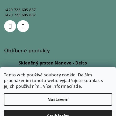
+420 723 605 837
+420 723 605 837
Oblíbené produkty
Skleněný prsten Nanovo - Delto
Ivana Kadlecová
|
Hodnocení produktu je 5 z 5 hvězdiček.
Tento web používá soubory cookie. Dalším
Skleněný prsten - Lio
procházením tohoto webu vyjadřujete souhlas s
Monika Svobodová
|
jejich používáním.. Více informací
Hodnocení produktu je 5 z 5 hvězdiček.
zde
.
Skleněný prsten - Rono
Ilona Dvořáková
|
Nastavení
Hodnocení produktu je 5 z 5 hvězdiček.
Copyright 2026
Zuzum.cz
. Všechna práva vyhrazena.