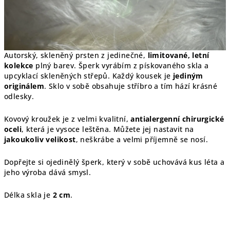
Autorský, skleněný prsten z jedinečné,
limitované, letní
kolekce
plný barev. Šperk vyrábím z pískovaného skla a
upcyklací skleněných střepů. Každý kousek je
jediným
originálem
. Sklo v sobě obsahuje stříbro a tím hází krásné
odlesky.
Kovový kroužek je z velmi kvalitní,
antialergenní chirurgické
oceli
, která je vysoce leštěna. Můžete jej nastavit na
jakoukoliv velikost
, neškrábe a velmi příjemně se nosí.
Dopřejte si ojedinělý šperk, který v sobě uchovává kus léta a
jeho výroba dává smysl.
Délka skla je
2 cm
.