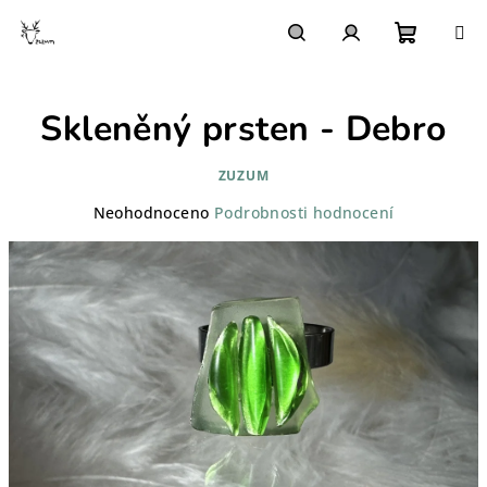
Přejít
na
obsah
Nákupn
Hledat
Přihlášení
Skleněný prsten - Debro
košík
ZUZUM
Průměrné
Neohodnoceno
Podrobnosti hodnocení
hodnocení
produktu
je
0,0
z
5
hvězdiček.