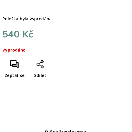
Položka byla vyprodána…
540 Kč
Měrná
Vyprodáno
cena:
Zeptat se
Sdílet