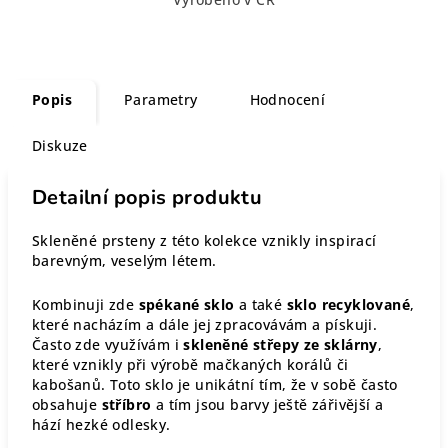
Popis
Parametry
Hodnocení
Diskuze
Detailní popis produktu
Skleněné prsteny z této kolekce vznikly inspirací
barevným, veselým létem.
Kombinuji zde
spékané sklo
a také
sklo recyklované
,
které nacházím a dále jej zpracovávám a pískuji.
Často zde využívám i
skleněné střepy ze sklárny
,
které vznikly při výrobě mačkaných korálů či
kabošanů. Toto sklo je unikátní tím, že v sobě často
obsahuje
stříbro
a tím jsou barvy ještě zářivější a
hází hezké odlesky.