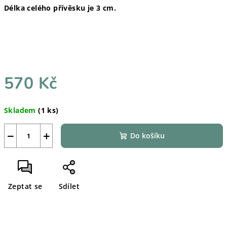
Délka celého přívěsku je 3 cm.
570 Kč
Měrná
Skladem
(1 ks)
cena:
−
+
Do košíku
Zeptat se
Sdílet