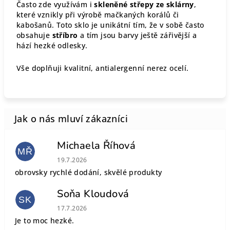
Často zde využívám i
skleněné střepy ze sklárny
,
které vznikly při výrobě mačkaných korálů či
kabošanů. Toto sklo je unikátní tím, že v sobě často
obsahuje
stříbro
a tím jsou barvy ještě zářivější a
hází hezké odlesky.
Vše doplňuji kvalitní, antialergenní nerez ocelí.
Michaela Říhová
MŘ
Hodnocení obchodu je 5 z 5 hvězdiček.
19.7.2026
obrovsky rychlé dodání, skvělé produkty
Soňa Kloudová
SK
Hodnocení obchodu je 5 z 5 hvězdiček.
17.7.2026
Je to moc hezké.