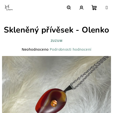
Přejít
na
obsah
Nákupn
Hledat
Přihlášení
Skleněný přívěsek - Olenko
košík
ZUZUM
Průměrné
Neohodnoceno
Podrobnosti hodnocení
hodnocení
produktu
je
0,0
z
5
hvězdiček.