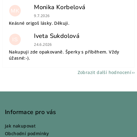
Monika Korbelová
MK
Hodnocení obchodu je 5 z 5 hvězdiček.
9.7.2026
Keásné origoš lásky. Děkuji.
Iveta Sukdolová
IS
Hodnocení obchodu je 5 z 5 hvězdiček.
24.6.2026
Nakupuji zde opakovaně. Šperky s příběhem. Vždy
úžasné:-).
Zobrazit další hodnocení
Z
á
p
Informace pro vás
a
Jak nakupovat
t
Obchodní podmínky