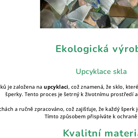
Ekologická výro
Upcyklace skla
sků je založena na
upcyklaci
, což znamená, že sklo, kter
šperky. Tento proces je šetrný k životnímu prostředí 
chách a ručně zpracováno, což zajišťuje, že každý šperk j
Tímto způsobem přispíváte k ochraně 
Kvalitní materi