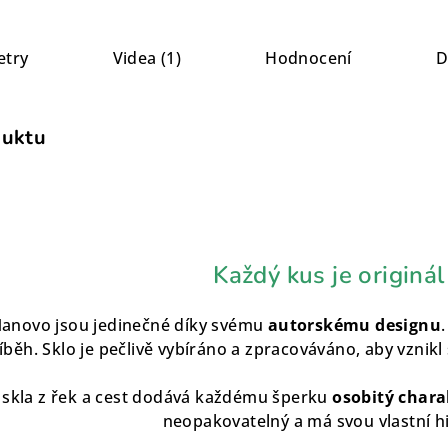
etry
Videa (1)
Hodnocení
D
duktu
Každý kus je originál
Nanovo jsou jedinečné díky svému
autorskému designu
íběh. Sklo je pečlivě vybíráno a zpracováváno, aby vznikl
 skla z řek a cest dodává každému šperku
osobitý chara
neopakovatelný a má svou vlastní his