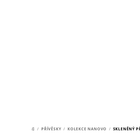
Přejít
na
obsah
/
PŘÍVĚSKY
/
KOLEKCE NANOVO
/
SKLENĚNÝ P
DOMŮ