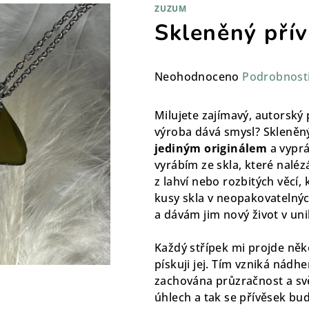
ZUZUM
Skleněný pří
Průměrné
Neohodnoceno
Podrobnost
hodnocení
produktu
Milujete zajímavý, autorský 
je
výroba dává smysl? Skleněný
0,0
jediným originálem
a vyprá
z
vyrábím ze skla, které naléz
5
z lahví nebo rozbitých věcí, 
hvězdiček.
kusy skla v neopakovatelnýc
a dávám jim nový život v un
Každý střípek mi projde něk
pískuji jej. Tím vzniká nádh
zachována průzračnost a sv
úhlech a tak se přívěsek bu