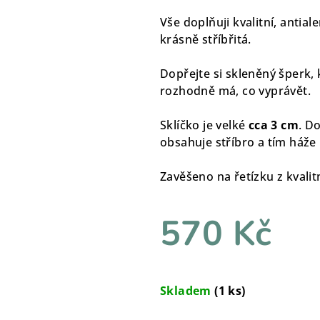
Vše doplňuji kvalitní, antial
krásně stříbřitá.
Dopřejte si skleněný šperk, 
rozhodně má, co vyprávět.
Sklíčko je velké
cca 3 cm
. D
obsahuje stříbro a tím háže
Zavěšeno na řetízku z kvalitn
570 Kč
Měrná
cena:
Skladem
(1 ks)