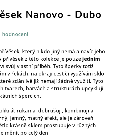
věsek Nanovo - Dubo
i hodnocení
přívěsek, který nikdo jiný nemá a navíc jeho
 přívěsek z této kolekce je pouze
jedním
ví svůj vlastní příběh. Tyto šperky totiž
ám v řekách, na okraji cest či využívám sklo
které zdánlivě již nemají žádné využití. Tyto
h tvarech, barvách a strukturách upcykluji
ikátních špercích.
olikrát rukama, dobrušuji, kombinuji a
erný, jemný, matný efekt, ale je zároveň
ětlo krásně sklem prostupuje v různých
de měnit po celý den.