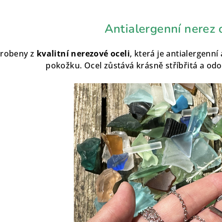
Antialergenní nerez 
yrobeny z
kvalitní nerezové oceli
, která je antialergenní
pokožku. Ocel zůstává krásně stříbřitá a odo