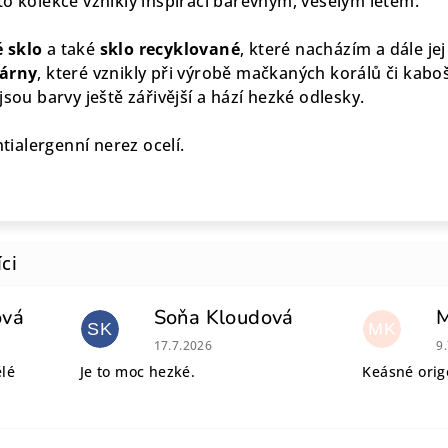
to kolekce vznikly inspirací barevným, veselým létem.
 sklo
a také
sklo recyklované
, které nacházím a dále je
lárny
, které vznikly při výrobě mačkaných korálů či kaboš
jsou barvy ještě zářivější a hází hezké odlesky.
ntialergenní nerez ocelí.
ová
Soňa Kloudová
SK
MK
 je 5 z 5 hvězdiček.
Hodnocení obchodu je 5 z 5 hvězdiček.
H
17.7.2026
9
ělé
Je to moc hezké.
Keásné origo