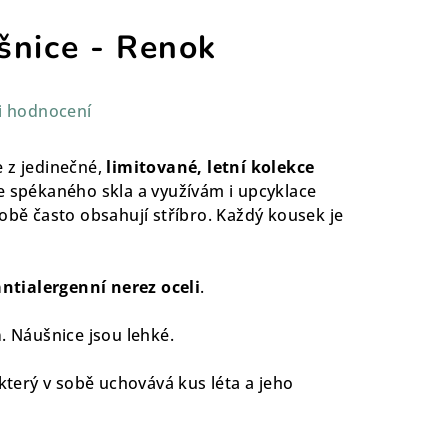
šnice - Renok
i hodnocení
 z jedinečné,
limitované, letní kolekce
e spékaného skla a využívám i upcyklace
obě často obsahují stříbro. Každý kousek je
antialergenní nerez oceli
.
m
. Náušnice jsou lehké.
 který v sobě uchovává kus léta a jeho