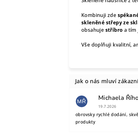
Skleněné náušnice z té
Kombinuji zde
spékané
skleněné střepy ze sk
obsahuje
stříbro
a tím 
Vše doplňuji kvalitní, a
Michaela Říh
MŘ
Hodnocení obchodu
19.7.2026
obrovsky rychlé dodání, skv
produkty