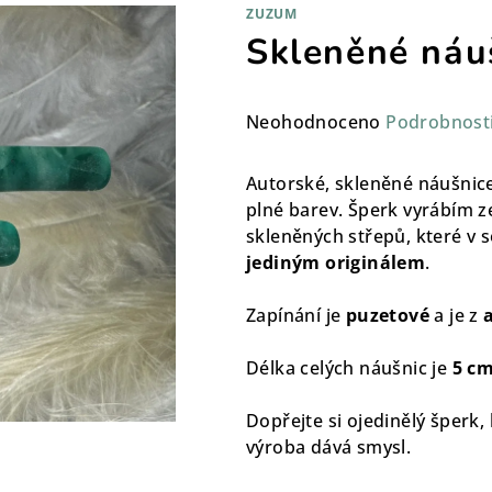
ZUZUM
Skleněné náu
Průměrné
Neohodnoceno
Podrobnost
hodnocení
produktu
Autorské, skleněné náušnice
je
plné barev. Šperk vyrábím z
0,0
skleněných střepů, které v s
z
jediným originálem
.
5
hvězdiček.
Zapínání je
puzetové
a je z
Délka celých náušnic je
5 c
Dopřejte si ojedinělý šperk,
výroba dává smysl.