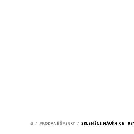
Přejít
na
obsah
/
PRODANÉ ŠPERKY
/
SKLENĚNÉ NÁUŠNICE - R
DOMŮ