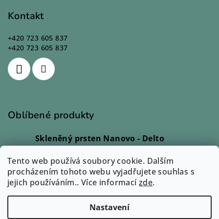
Kontakt
+420 723 605 837
+420 723 605 837
Oblíbené produkty
Skleněný prsten Nanovo - Delto
Ivana Kadlecová
|
Hodnocení produktu je 5 z 5 hvězdiček.
Tento web používá soubory cookie. Dalším
Skleněný prsten - Lio
procházením tohoto webu vyjadřujete souhlas s
Monika Svobodová
|
jejich používáním.. Více informací
Hodnocení produktu je 5 z 5 hvězdiček.
zde
.
Přívěsek Sázavín - Cara
Eva Petrová
|
Nastavení
Hodnocení produktu je 3 z 5 hvězdiček.