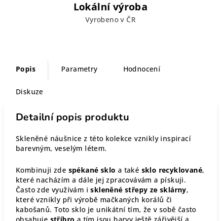
Lokální výroba
Vyrobeno v ČR
Popis
Parametry
Hodnocení
Diskuze
Detailní popis produktu
Skleněné náušnice z této kolekce vznikly inspirací
barevným, veselým létem.
Kombinuji zde
spékané sklo
a také
sklo recyklované
,
které nacházím a dále jej zpracovávám a pískuji.
Často zde využívám i
skleněné střepy ze sklárny
,
které vznikly při výrobě mačkaných korálů či
kabošanů. Toto sklo je unikátní tím, že v sobě často
obsahuje
stříbro
a tím jsou barvy ještě zářivější a