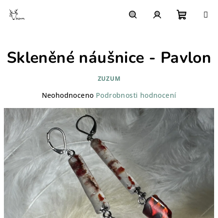
Přejít
na
obsah
Nákupn
Hledat
Přihlášení
Skleněné náušnice - Pavlon
košík
ZUZUM
Průměrné
Neohodnoceno
Podrobnosti hodnocení
hodnocení
produktu
je
0,0
z
5
hvězdiček.