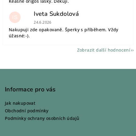
Keásné origoš lásky. Děkuji.
Iveta Sukdolová
IS
Hodnocení obchodu je 5 z 5 hvězdiček.
24.6.2026
Nakupuji zde opakovaně. Šperky s příběhem. Vždy
úžasné:-).
Zobrazit další hodnocení
Z
á
p
Informace pro vás
a
Jak nakupovat
t
Obchodní podmínky
í
Podmínky ochrany osobních údajů