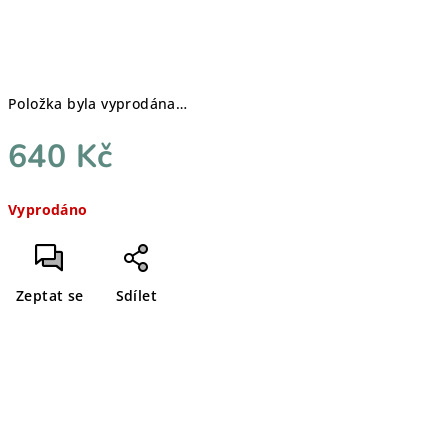
Položka byla vyprodána…
640 Kč
Měrná
Vyprodáno
cena:
Zeptat se
Sdílet