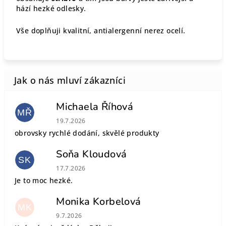
hází hezké odlesky.
Vše doplňuji kvalitní, antialergenní nerez ocelí.
Michaela Říhová
MŘ
Hodnocení obchodu je 5 z 5 hvězdiček.
19.7.2026
obrovsky rychlé dodání, skvělé produkty
Soňa Kloudová
SK
Hodnocení obchodu je 5 z 5 hvězdiček.
17.7.2026
Je to moc hezké.
Monika Korbelová
MK
Hodnocení obchodu je 5 z 5 hvězdiček.
9.7.2026