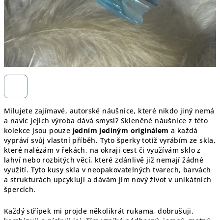
Milujete zajímavé, autorské náušnice, které nikdo jiný nemá
a navíc jejich výroba dává smysl? Skleněné náušnice z této
kolekce jsou pouze
jedním jediným originálem
a každá
vypráví svůj vlastní příběh. Tyto šperky totiž vyrábím ze skla,
které nalézám v řekách, na okraji cest či využívám sklo z
lahví nebo rozbitých věcí, které zdánlivě již nemají žádné
využití. Tyto kusy skla v neopakovatelných tvarech, barvách
a strukturách upcykluji a dávám jim nový život v unikátních
špercích.
Každý střípek mi projde několikrát rukama, dobrušuji,