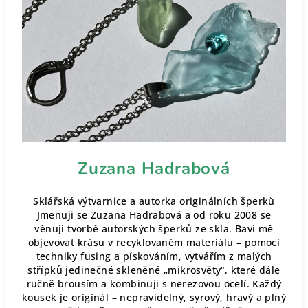
Zuzana Hadrabová
Sklářská výtvarnice a autorka originálních šperků
Jmenuji se Zuzana Hadrabová a od roku 2008 se
věnuji tvorbě autorských šperků ze skla. Baví mě
objevovat krásu v recyklovaném materiálu – pomocí
techniky fusing a pískováním, vytvářím z malých
střípků jedinečné skleněné „mikrosvěty“, které dále
ručně brousím a kombinuji s nerezovou ocelí. Každý
kousek je originál – nepravidelný, syrový, hravý a plný