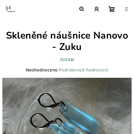
Přejít
na
obsah
Nákupn
Hledat
Přihlášení
Skleněné náušnice Nanovo
košík
- Zuku
ZUZUM
Průměrné
Neohodnoceno
Podrobnosti hodnocení
hodnocení
produktu
je
0,0
z
5
hvězdiček.