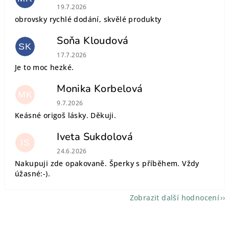
Hodnocení obchodu je 5 z 5 hvězdiček.
19.7.2026
obrovsky rychlé dodání, skvělé produkty
Soňa Kloudová
SK
Hodnocení obchodu je 5 z 5 hvězdiček.
17.7.2026
Je to moc hezké.
Monika Korbelová
MK
Hodnocení obchodu je 5 z 5 hvězdiček.
9.7.2026
Keásné origoš lásky. Děkuji.
Iveta Sukdolová
IS
Hodnocení obchodu je 5 z 5 hvězdiček.
24.6.2026
Nakupuji zde opakovaně. Šperky s příběhem. Vždy
úžasné:-).
Zobrazit další hodnocení