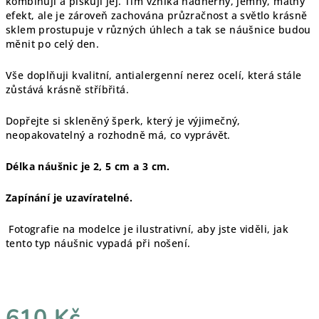
kombinuji a pískuji jej. Tím vzniká nádherný, jemný, matný
efekt, ale je zároveň zachována průzračnost a světlo krásně
sklem prostupuje v různých úhlech a tak se náušnice budou
měnit po celý den.
Vše doplňuji kvalitní, antialergenní nerez ocelí, která stále
zůstává krásně stříbřitá.
Dopřejte si skleněný šperk, který je výjimečný,
neopakovatelný a rozhodně má, co vyprávět.
Délka náušnic je 2, 5 cm a 3 cm.
Zapínání je uzavíratelné.
Fotografie na modelce je ilustrativní, aby jste viděli, jak
tento typ náušnic vypadá při nošení.
610 Kč