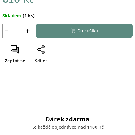
Měrná
Skladem
(1 ks)
cena:
−
+
Do košíku
Zeptat se
Sdílet
Dárek zdarma
Ke každé objednávce nad 1100 Kč