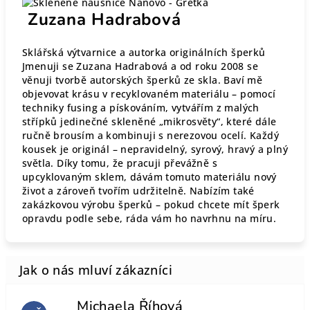
Zuzana Hadrabová
Sklářská výtvarnice a autorka originálních šperků
Jmenuji se Zuzana Hadrabová a od roku 2008 se
věnuji tvorbě autorských šperků ze skla. Baví mě
objevovat krásu v recyklovaném materiálu – pomocí
techniky fusing a pískováním, vytvářím z malých
střípků jedinečné skleněné „mikrosvěty“, které dále
ručně brousím a kombinuji s nerezovou ocelí. Každý
kousek je originál – nepravidelný, syrový, hravý a plný
světla. Díky tomu, že pracuji převážně s
upcyklovaným sklem, dávám tomuto materiálu nový
život a zároveň tvořím udržitelně. Nabízím také
zakázkovou výrobu šperků – pokud chcete mít šperk
opravdu podle sebe, ráda vám ho navrhnu na míru.
Michaela Říhová