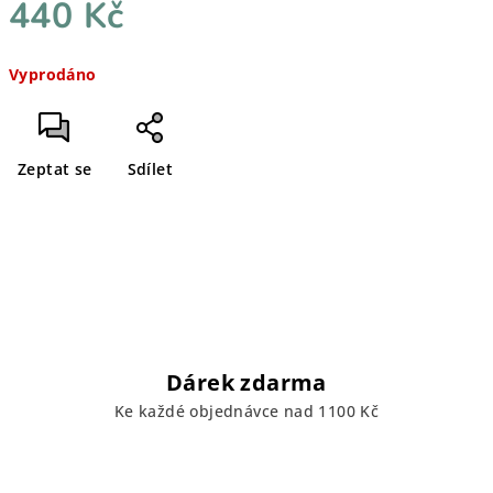
440 Kč
Měrná
Vyprodáno
cena:
Zeptat se
Sdílet
Dárek zdarma
Ke každé objednávce nad 1100 Kč