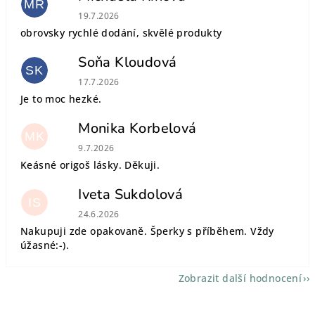
MŘ
Hodnocení obchodu je 5 z 5 hvězdiček.
19.7.2026
obrovsky rychlé dodání, skvělé produkty
Soňa Kloudová
SK
Hodnocení obchodu je 5 z 5 hvězdiček.
17.7.2026
Je to moc hezké.
Monika Korbelová
MK
Hodnocení obchodu je 5 z 5 hvězdiček.
9.7.2026
Keásné origoš lásky. Děkuji.
Iveta Sukdolová
IS
Hodnocení obchodu je 5 z 5 hvězdiček.
24.6.2026
Nakupuji zde opakovaně. Šperky s příběhem. Vždy
úžasné:-).
Zobrazit další hodnocení