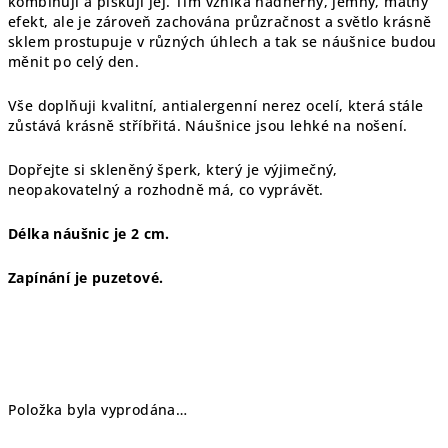
kombinuji a pískuji jej. Tím vzniká nádherný, jemný, matný
efekt, ale je zároveň zachována průzračnost a světlo krásně
sklem prostupuje v různých úhlech a tak se náušnice budou
měnit po celý den.
Vše doplňuji kvalitní, antialergenní nerez ocelí, která stále
zůstává krásně stříbřitá. Náušnice jsou lehké na nošení.
Dopřejte si skleněný šperk, který je výjimečný,
neopakovatelný a rozhodně má, co vyprávět.
Délka náušnic je 2 cm.
Zapínání je puzetové.
Položka byla vyprodána…