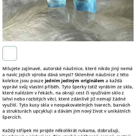
Milujete zajímavé, autorské náušnice, které nikdo jiný nemá
a navíc jejich výroba dává smysl? Skleněné náušnice z této
kolekce jsou pouze
jedním jediným originálem
a každá
vypráví svůj vlastní příběh. Tyto šperky totiž vyrábím ze skla,
které nalézám v řekách, na okraji cest či využívám sklo z
lahví nebo rozbitých věcí, které zdánlivě již nemají žádné
využití. Tyto kusy skla v neopakovatelných tvarech, barvách
a strukturách upcykluji a dávám jim nový život v unikátních
špercích.
Každý střípek mi projde několikrát rukama, dobrušuji,