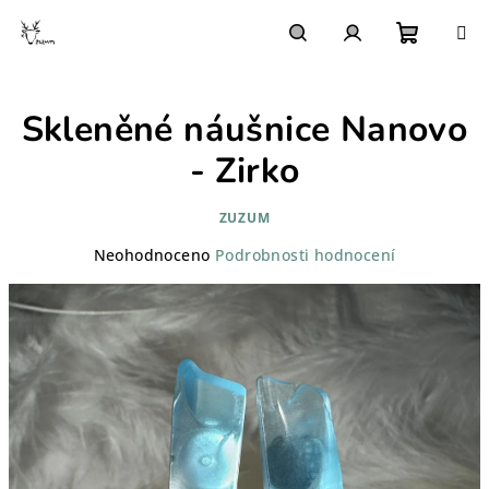
Přejít
na
obsah
Nákupn
Hledat
Přihlášení
Skleněné náušnice Nanovo
košík
- Zirko
ZUZUM
Průměrné
Neohodnoceno
Podrobnosti hodnocení
hodnocení
produktu
je
0,0
z
5
hvězdiček.