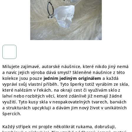
Milujete zajímavé, autorské náušnice, které nikdo jiný nemá
a navíc jejich výroba dává smysl? Skleněné náušnice z této
kolekce jsou pouze
jedním jediným originálem
a každá
vypráví svůj vlastní příběh. Tyto šperky totiž vyrábím ze skla,
které nalézám v řekách, na okraji cest či využívám sklo z
lahví nebo rozbitých věcí, které zdánlivě již nemají žádné
využití. Tyto kusy skla v neopakovatelných tvarech, barvách
a strukturách upcykluji a dávám jim nový život v unikátních
špercích.
Každý střípek mi projde několikrát rukama, dobrušuji,