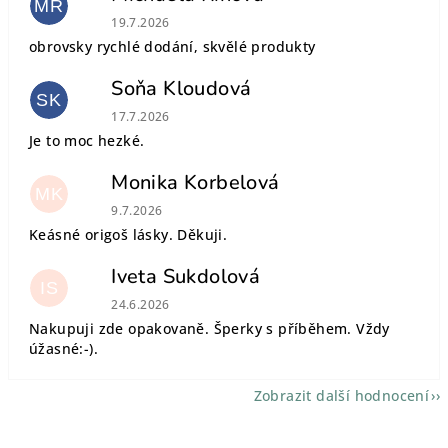
MŘ
Hodnocení obchodu je 5 z 5 hvězdiček.
19.7.2026
obrovsky rychlé dodání, skvělé produkty
Soňa Kloudová
SK
Hodnocení obchodu je 5 z 5 hvězdiček.
17.7.2026
Je to moc hezké.
Monika Korbelová
MK
Hodnocení obchodu je 5 z 5 hvězdiček.
9.7.2026
Keásné origoš lásky. Děkuji.
Iveta Sukdolová
IS
Hodnocení obchodu je 5 z 5 hvězdiček.
24.6.2026
Nakupuji zde opakovaně. Šperky s příběhem. Vždy
úžasné:-).
Zobrazit další hodnocení