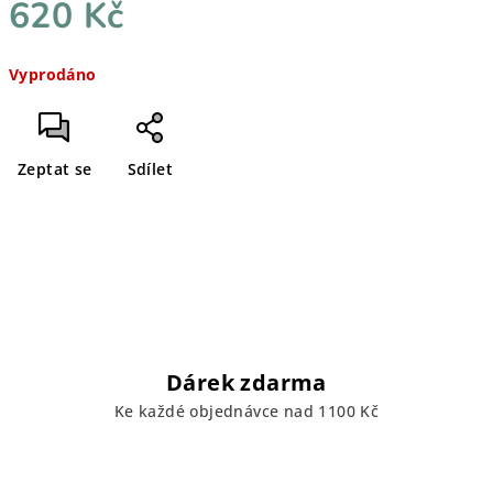
620 Kč
Měrná
Vyprodáno
cena:
Zeptat se
Sdílet
Dárek zdarma
Ke každé objednávce nad 1100 Kč