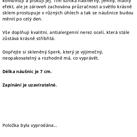
kombinuji a pískuji jej. Tím vzniká nádherný, jemný, matný
efekt, ale je zároveň zachována průzračnost a světlo krásně
sklem prostupuje v různých úhlech a tak se náušnice budou
měnit po celý den.
Vše doplňuji kvalitní, antialergenní nerez ocelí, která stále
zůstává krásně stříbřitá.
Dopřejte si skleněný šperk, který je výjimečný,
neopakovatelný a rozhodně má, co vyprávět.
Délka náušnic je 7 cm.
Zapínání je uzavíratelné.
Položka byla vyprodána…