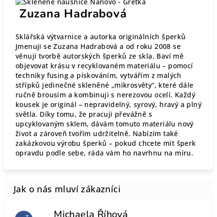
Zuzana Hadrabová
Sklářská výtvarnice a autorka originálních šperků
Jmenuji se Zuzana Hadrabová a od roku 2008 se
věnuji tvorbě autorských šperků ze skla. Baví mě
objevovat krásu v recyklovaném materiálu – pomocí
techniky fusing a pískováním, vytvářím z malých
střípků jedinečné skleněné „mikrosvěty“, které dále
ručně brousím a kombinuji s nerezovou ocelí. Každý
kousek je originál – nepravidelný, syrový, hravý a plný
světla. Díky tomu, že pracuji převážně s
upcyklovaným sklem, dávám tomuto materiálu nový
život a zároveň tvořím udržitelně. Nabízím také
zakázkovou výrobu šperků – pokud chcete mít šperk
opravdu podle sebe, ráda vám ho navrhnu na míru.
Michaela Říhová