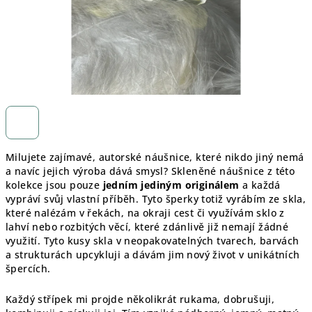
Milujete zajímavé, autorské náušnice, které nikdo jiný nemá
a navíc jejich výroba dává smysl? Skleněné náušnice z této
kolekce jsou pouze
jedním jediným originálem
a každá
vypráví svůj vlastní příběh. Tyto šperky totiž vyrábím ze skla,
které nalézám v řekách, na okraji cest či využívám sklo z
lahví nebo rozbitých věcí, které zdánlivě již nemají žádné
využití. Tyto kusy skla v neopakovatelných tvarech, barvách
a strukturách upcykluji a dávám jim nový život v unikátních
špercích.
Každý střípek mi projde několikrát rukama, dobrušuji,