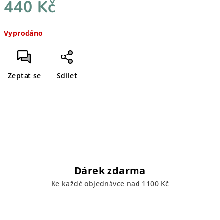
440 Kč
Měrná
Vyprodáno
cena:
Zeptat se
Sdílet
Dárek zdarma
Ke každé objednávce nad 1100 Kč