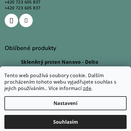
+420 723 605 837
+420 723 605 837
Oblíbené produkty
Skleněný prsten Nanovo - Delto
Ivana Kadlecová
|
Hodnocení produktu je 5 z 5 hvězdiček.
Tento web používá soubory cookie. Dalším
Skleněný prsten - Lio
procházením tohoto webu vyjadřujete souhlas s
Monika Svobodová
|
jejich používáním.. Více informací
Hodnocení produktu je 5 z 5 hvězdiček.
zde
.
Skleněný prsten - Rono
Ilona Dvořáková
|
Nastavení
Hodnocení produktu je 5 z 5 hvězdiček.
Copyright 2026
Zuzum.cz
. Všechna práva vyhrazena.
Souhlasím
Vytvořil Shoptet