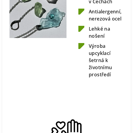
v Čechách
Antialergenní,
nerezová ocel
Lehké na
nošení
Výroba
upcyklací
šetrná k
životnímu
prostředí