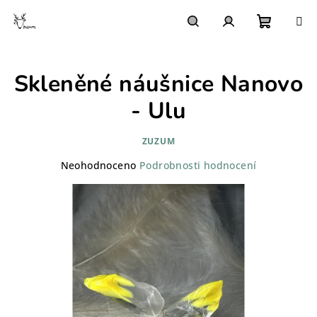
Přejít
na
obsah
Nákupn
Hledat
Přihlášení
Skleněné náušnice Nanovo
košík
- Ulu
ZUZUM
Průměrné
Neohodnoceno
Podrobnosti hodnocení
hodnocení
produktu
je
0,0
z
5
hvězdiček.