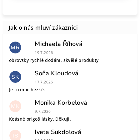
Michaela Říhová
MŘ
Hodnocení obchodu je 5 z 5 hvězdiček.
19.7.2026
obrovsky rychlé dodání, skvělé produkty
Soňa Kloudová
SK
Hodnocení obchodu je 5 z 5 hvězdiček.
17.7.2026
Je to moc hezké.
Monika Korbelová
MK
Hodnocení obchodu je 5 z 5 hvězdiček.
9.7.2026
Keásné origoš lásky. Děkuji.
Iveta Sukdolová
IS
Hodnocení obchodu je 5 z 5 hvězdiček.