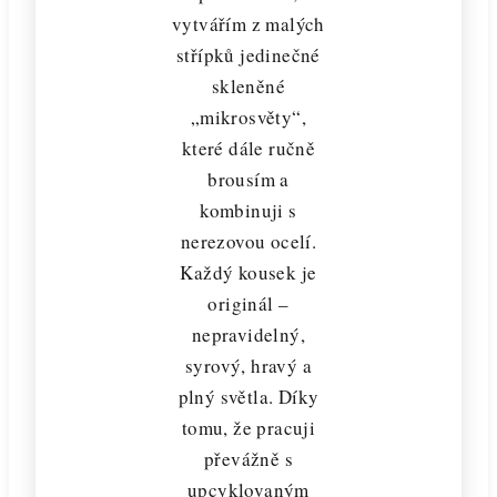
vytvářím z malých
střípků jedinečné
skleněné
„mikrosvěty“,
které dále ručně
brousím a
kombinuji s
nerezovou ocelí.
Každý kousek je
originál –
nepravidelný,
syrový, hravý a
plný světla. Díky
tomu, že pracuji
převážně s
upcyklovaným