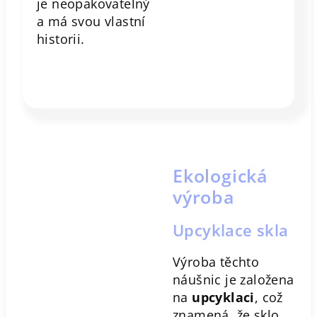
je neopakovatelný
a má svou vlastní
historii.
Ekologická
výroba
Upcyklace skla
Výroba těchto
náušnic je založena
na
upcyklaci
, což
znamená, že sklo,