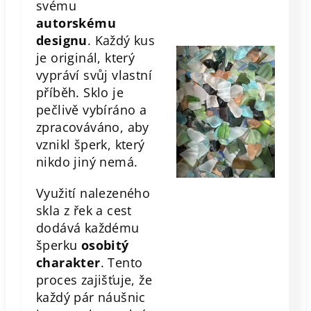
svému
autorskému
designu
. Každý kus
je originál, který
vypráví svůj vlastní
příběh. Sklo je
pečlivě vybíráno a
zpracováváno, aby
vznikl šperk, který
nikdo jiný nemá.
Využití nalezeného
skla z řek a cest
dodává každému
šperku
osobitý
charakter
. Tento
proces zajišťuje, že
každý pár náušnic