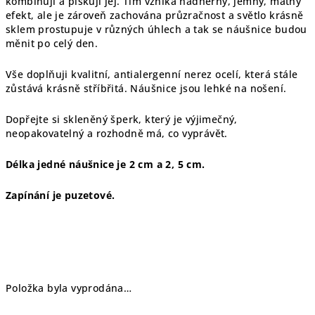
kombinuji a pískuji jej. Tím vzniká nádherný, jemný, matný
efekt, ale je zároveň zachována průzračnost a světlo krásně
sklem prostupuje v různých úhlech a tak se náušnice budou
měnit po celý den.
Vše doplňuji kvalitní, antialergenní nerez ocelí, která stále
zůstává krásně stříbřitá. Náušnice jsou lehké na nošení.
Dopřejte si skleněný šperk, který je výjimečný,
neopakovatelný a rozhodně má, co vyprávět.
Délka jedné náušnice je 2 cm a 2, 5 cm.
Zapínání je puzetové.
Položka byla vyprodána…