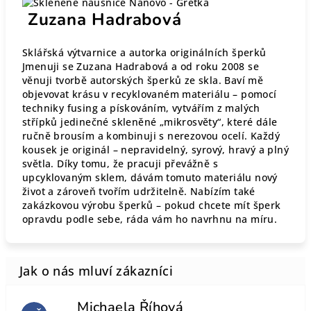
Zuzana Hadrabová
Sklářská výtvarnice a autorka originálních šperků
Jmenuji se Zuzana Hadrabová a od roku 2008 se
věnuji tvorbě autorských šperků ze skla. Baví mě
objevovat krásu v recyklovaném materiálu – pomocí
techniky fusing a pískováním, vytvářím z malých
střípků jedinečné skleněné „mikrosvěty“, které dále
ručně brousím a kombinuji s nerezovou ocelí. Každý
kousek je originál – nepravidelný, syrový, hravý a plný
světla. Díky tomu, že pracuji převážně s
upcyklovaným sklem, dávám tomuto materiálu nový
život a zároveň tvořím udržitelně. Nabízím také
zakázkovou výrobu šperků – pokud chcete mít šperk
opravdu podle sebe, ráda vám ho navrhnu na míru.
Michaela Říhová