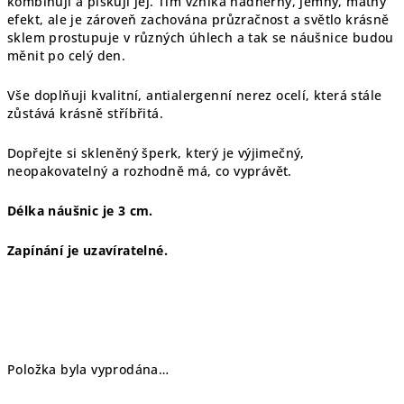
kombinuji a pískuji jej. Tím vzniká nádherný, jemný, matný
efekt, ale je zároveň zachována průzračnost a světlo krásně
sklem prostupuje v různých úhlech a tak se náušnice budou
měnit po celý den.
Vše doplňuji kvalitní, antialergenní nerez ocelí, která stále
zůstává krásně stříbřitá.
Dopřejte si skleněný šperk, který je výjimečný,
neopakovatelný a rozhodně má, co vyprávět.
Délka náušnic je 3 cm.
Zapínání je uzavíratelné.
Položka byla vyprodána…