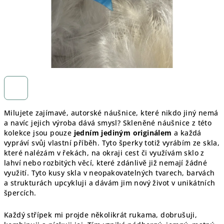
Milujete zajímavé, autorské náušnice, které nikdo jiný nemá
a navíc jejich výroba dává smysl? Skleněné náušnice z této
kolekce jsou pouze
jedním jediným originálem
a každá
vypráví svůj vlastní příběh. Tyto šperky totiž vyrábím ze skla,
které nalézám v řekách, na okraji cest či využívám sklo z
lahví nebo rozbitých věcí, které zdánlivě již nemají žádné
využití. Tyto kusy skla v neopakovatelných tvarech, barvách
a strukturách upcykluji a dávám jim nový život v unikátních
špercích.
Každý střípek mi projde několikrát rukama, dobrušuji,