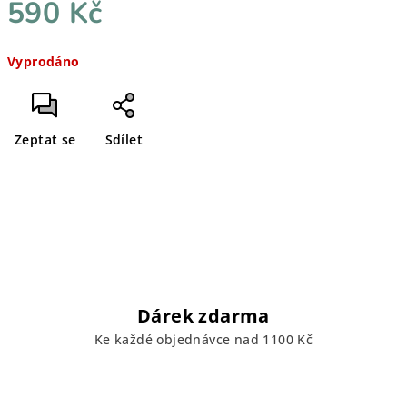
590 Kč
Měrná
Vyprodáno
cena:
Zeptat se
Sdílet
Dárek zdarma
Ke každé objednávce nad 1100 Kč