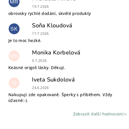
MŘ
Hodnocení obchodu je 5 z 5 hvězdiček.
19.7.2026
obrovsky rychlé dodání, skvělé produkty
Soňa Kloudová
SK
Hodnocení obchodu je 5 z 5 hvězdiček.
17.7.2026
Je to moc hezké.
Monika Korbelová
MK
Hodnocení obchodu je 5 z 5 hvězdiček.
9.7.2026
Keásné origoš lásky. Děkuji.
Iveta Sukdolová
IS
Hodnocení obchodu je 5 z 5 hvězdiček.
24.6.2026
Nakupuji zde opakovaně. Šperky s příběhem. Vždy
úžasné:-).
Zobrazit další hodnocení