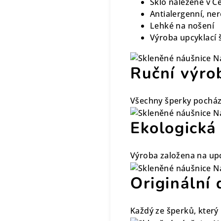
Sklo nalezené v Č
Antialergenní, ne
Lehké na nošení
Výroba upcyklací 
Ruční výro
Všechny šperky pocház
Ekologická
Výroba založena na upc
Originální 
Každý ze šperků, který 