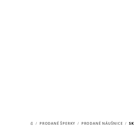
Přejít
na
obsah
/
PRODANÉ ŠPERKY
/
PRODANÉ NÁUŠNICE
/
SK
DOMŮ