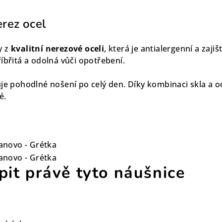
erez ocel
y z
kvalitní nerezové oceli
, která je antialergenní a zaji
íbřitá a odolná vůči opotřebení.
je pohodlné nošení po celý den. Díky kombinaci skla a oce
é.
pit právě tyto náušnice