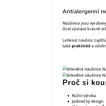
Antialergenní n
Náušnice jsou vyroben
Ocel zůstává krásně stř
Lehkost náušnic zajišťu
také
praktické
a odoln
Proč si kou
Ruční výroba
Jedinečný design