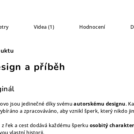
etry
Videa (1)
Hodnocení
D
duktu
esign a příběh
ginál
ovo jsou jedinečné díky svému
autorskému designu
. K
 vybíráno a zpracováváno, aby vznikl šperk, který nikdo j
a z řek a cest dodává každému šperku
osobitý charakte
u vlastní historii.