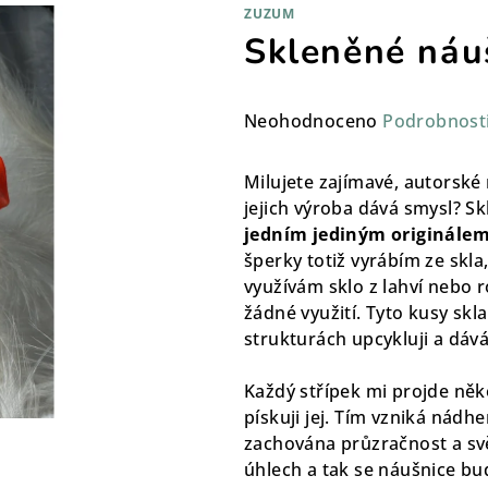
ZUZUM
Skleněné náu
Průměrné
Neohodnoceno
Podrobnost
hodnocení
produktu
Milujete zajímavé, autorské 
je
jejich výroba dává smysl? S
0,0
jedním jediným originále
z
šperky totiž vyrábím ze skla,
5
využívám sklo z lahví nebo ro
hvězdiček.
žádné využití. Tyto kusy sk
strukturách upcykluji a dává
Každý střípek mi projde něk
pískuji jej. Tím vzniká nádh
zachována průzračnost a sv
úhlech a tak se náušnice bu