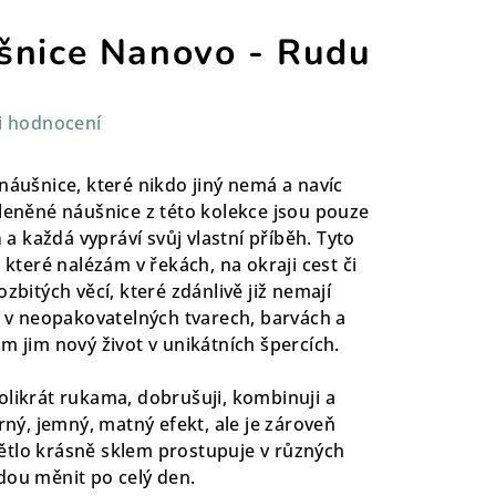
šnice Nanovo - Rudu
i hodnocení
náušnice, které nikdo jiný nemá a navíc
kleněné náušnice z této kolekce jsou pouze
m
a každá vypráví svůj vlastní příběh. Tyto
 které nalézám v řekách, na okraji cest či
zbitých věcí, které zdánlivě již nemají
la v neopakovatelných tvarech, barvách a
m jim nový život v unikátních špercích.
olikrát rukama, dobrušuji, kombinuji a
erný, jemný, matný efekt, ale je zároveň
ětlo krásně sklem prostupuje v různých
dou měnit po celý den.