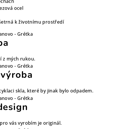
echách
rezová ocel
šetrná k životnímu prostředí
ba
í z mých rukou.
 výroba
yklaci skla, které by jinak bylo odpadem.
design
pro vás vyrobím je originál.