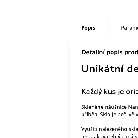
Popis
Param
Detailní popis pro
Unikátní d
Každý kus je ori
Skleněné náušnice Nan
příběh. Sklo je pečlivě
Využití nalezeného skl
neopakovatelný a má svo