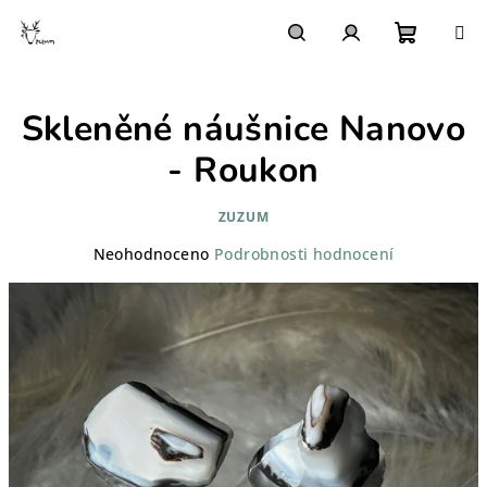
Přejít
na
obsah
Nákupn
Hledat
Přihlášení
Skleněné náušnice Nanovo
košík
- Roukon
ZUZUM
Průměrné
Neohodnoceno
Podrobnosti hodnocení
hodnocení
produktu
je
0,0
z
5
hvězdiček.