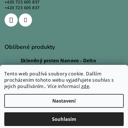
+420 723 605 837
+420 723 605 837
Oblíbené produkty
Skleněný prsten Nanovo - Delto
Ivana Kadlecová
|
Hodnocení produktu je 5 z 5 hvězdiček.
Tento web používá soubory cookie. Dalším
Skleněný prsten - Lio
procházením tohoto webu vyjadřujete souhlas s
Monika Svobodová
|
jejich používáním.. Více informací
Hodnocení produktu je 5 z 5 hvězdiček.
zde
.
Skleněný prsten - Rono
Ilona Dvořáková
|
Nastavení
Hodnocení produktu je 5 z 5 hvězdiček.
Copyright 2026
Zuzum.cz
. Všechna práva vyhrazena.
Souhlasím
Vytvořil Shoptet