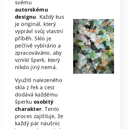
svému
autorskému
designu
. Každý kus
je originál, který
vypráví svůj vlastní
příběh. Sklo je
pečlivě vybíráno a
zpracováváno, aby
vznikl šperk, který
nikdo jiný nemá.
Využití nalezeného
skla z řek a cest
dodává každému
šperku
osobitý
charakter
. Tento
proces zajišťuje, že
každý pár náušnic