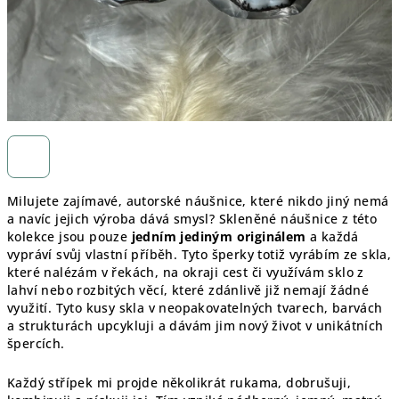
Milujete zajímavé, autorské náušnice, které nikdo jiný nemá
a navíc jejich výroba dává smysl? Skleněné náušnice z této
kolekce jsou pouze
jedním jediným originálem
a každá
vypráví svůj vlastní příběh. Tyto šperky totiž vyrábím ze skla,
které nalézám v řekách, na okraji cest či využívám sklo z
lahví nebo rozbitých věcí, které zdánlivě již nemají žádné
využití. Tyto kusy skla v neopakovatelných tvarech, barvách
a strukturách upcykluji a dávám jim nový život v unikátních
špercích.
Každý střípek mi projde několikrát rukama, dobrušuji,