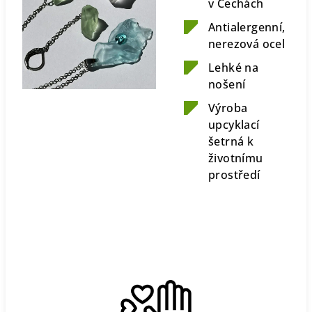
v Čechách
Antialergenní,
nerezová ocel
Lehké na
nošení
Výroba
upcyklací
šetrná k
životnímu
prostředí