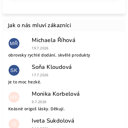
Michaela Říhová
MŘ
Hodnocení obchodu je 5 z 5 hvězdiček.
19.7.2026
obrovsky rychlé dodání, skvělé produkty
Soňa Kloudová
SK
Hodnocení obchodu je 5 z 5 hvězdiček.
17.7.2026
Je to moc hezké.
Monika Korbelová
MK
Hodnocení obchodu je 5 z 5 hvězdiček.
9.7.2026
Keásné origoš lásky. Děkuji.
Iveta Sukdolová
IS
Hodnocení obchodu je 5 z 5 hvězdiček.