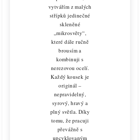
vytvářím z malých
střípků jedinečné
skleněné
„mikrosvěty“,
které dále ručně
brousím a
kombinuji s
nerezovou ocelí.
Každý kousek je
originál –
nepravidelný,
syrový, hravý a
plný světla. Díky
tomu, že pracuji
převážně s
upcyklovaným