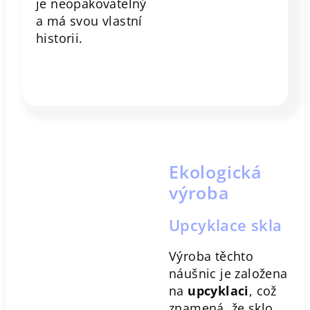
je neopakovatelný
a má svou vlastní
historii.
Ekologická
výroba
Upcyklace skla
Výroba těchto
náušnic je založena
na
upcyklaci
, což
znamená, že sklo,