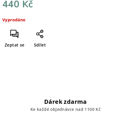
440 Kč
Měrná
Vyprodáno
cena:
Zeptat se
Sdílet
Dárek zdarma
Ke každé objednávce nad 1100 Kč