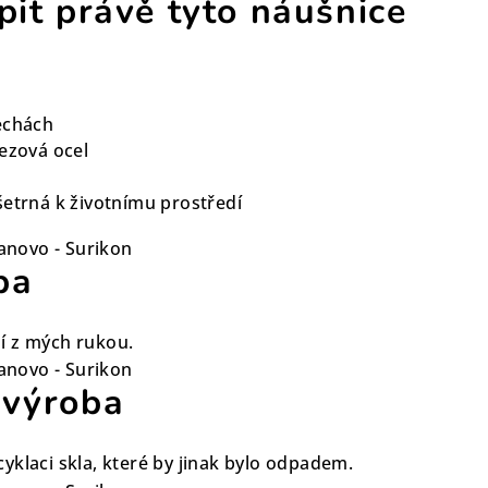
pit právě tyto náušnice
echách
rezová ocel
šetrná k životnímu prostředí
ba
í z mých rukou.
 výroba
yklaci skla, které by jinak bylo odpadem.