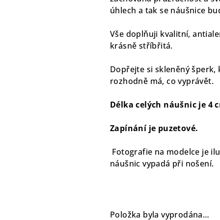
úhlech a tak se náušnice bu
Vše doplňuji kvalitní, antial
krásně stříbřitá.
Dopřejte si skleněný šperk, 
rozhodně má, co vyprávět.
Délka celých náušnic je 4 c
Zapínání je puzetové.
Fotografie na modelce je ilust
náušnic vypadá při nošení.
Položka byla vyprodána…