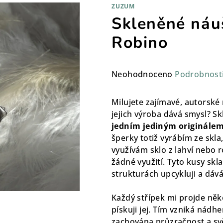
ZUZUM
Skleněné náu
Robino
Průměrné
Neohodnoceno
Podrobnost
hodnocení
produktu
Milujete zajímavé, autorské 
je
jejich výroba dává smysl? S
0,0
jedním jediným originále
z
šperky totiž vyrábím ze skla,
5
využívám sklo z lahví nebo ro
hvězdiček.
žádné využití. Tyto kusy sk
strukturách upcykluji a dává
Každý střípek mi projde něk
pískuji jej. Tím vzniká nádh
zachována průzračnost a sv