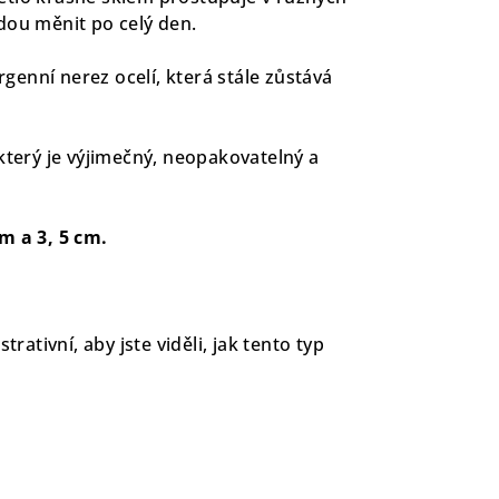
dou měnit po celý den.
ergenní nerez ocelí, která stále zůstává
který je výjimečný, neopakovatelný a
m a 3, 5 cm.
rativní, aby jste viděli, jak tento typ