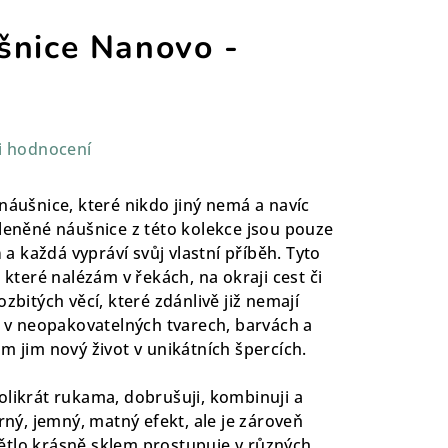
šnice Nanovo -
i hodnocení
náušnice, které nikdo jiný nemá a navíc
kleněné náušnice z této kolekce jsou pouze
m
a každá vypráví svůj vlastní příběh. Tyto
 které nalézám v řekách, na okraji cest či
zbitých věcí, které zdánlivě již nemají
la v neopakovatelných tvarech, barvách a
m jim nový život v unikátních špercích.
olikrát rukama, dobrušuji, kombinuji a
erný, jemný, matný efekt, ale je zároveň
ětlo krásně sklem prostupuje v různých