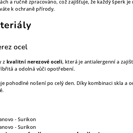
ách a ručně zpracováno, což zajišťuje, že každý šperk je
váte k ochraně přírody.
teriály
erez ocel
y z
kvalitní nerezové oceli
, která je antialergenní a zaji
íbřitá a odolná vůči opotřebení.
je pohodlné nošení po celý den. Díky kombinaci skla a oce
é.