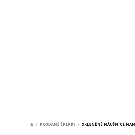
Přejít
na
obsah
/
PRODANÉ ŠPERKY
/
SKLENĚNÉ NÁUŠNICE NAN
DOMŮ