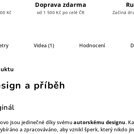
Doprava zdarma
Ru
00 Kč
od 1 500 Kč po celé ČR
Začíná dr
etry
Videa (1)
Hodnocení
D
duktu
esign a příběh
ginál
ovo jsou jedinečné díky svému
autorskému designu
. K
 vybíráno a zpracováváno, aby vznikl šperk, který nikdo j