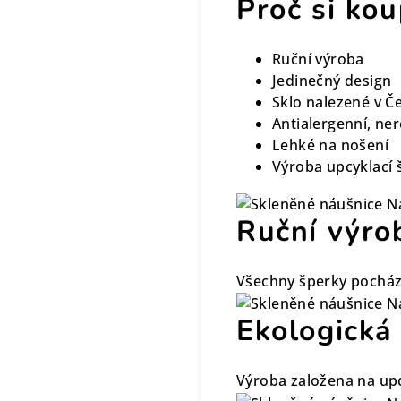
Proč si kou
Ruční výroba
Jedinečný design
Sklo nalezené v Č
Antialergenní, ne
Lehké na nošení
Výroba upcyklací 
Ruční výro
Všechny šperky pocház
Ekologická
Výroba založena na upc