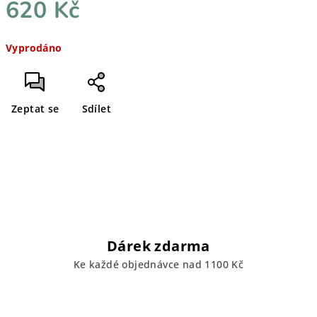
620 Kč
Měrná
Vyprodáno
cena:
Zeptat se
Sdílet
Dárek zdarma
Ke každé objednávce nad 1100 Kč