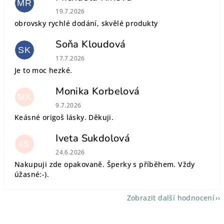
MŘ
Hodnocení obchodu je 5 z 5 hvězdiček.
19.7.2026
obrovsky rychlé dodání, skvělé produkty
Soňa Kloudová
SK
Hodnocení obchodu je 5 z 5 hvězdiček.
17.7.2026
Je to moc hezké.
Monika Korbelová
MK
Hodnocení obchodu je 5 z 5 hvězdiček.
9.7.2026
Keásné origoš lásky. Děkuji.
Iveta Sukdolová
IS
Hodnocení obchodu je 5 z 5 hvězdiček.
24.6.2026
Nakupuji zde opakovaně. Šperky s příběhem. Vždy
úžasné:-).
Zobrazit další hodnocení