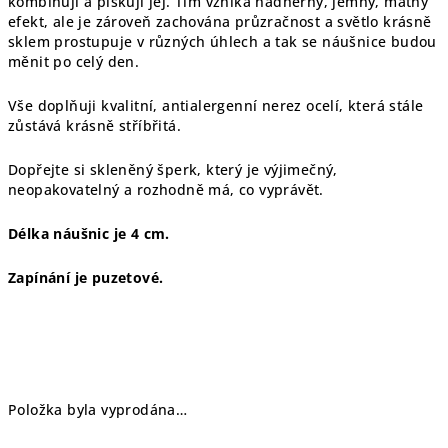
kombinuji a pískuji jej. Tím vzniká nádherný, jemný, matný
efekt, ale je zároveň zachována průzračnost a světlo krásně
sklem prostupuje v různých úhlech a tak se náušnice budou
měnit po celý den.
Vše doplňuji kvalitní, antialergenní nerez ocelí, která stále
zůstává krásně stříbřitá.
Dopřejte si skleněný šperk, který je výjimečný,
neopakovatelný a rozhodně má, co vyprávět.
Délka náušnic je 4 cm.
Zapínání je puzetové.
Položka byla vyprodána…