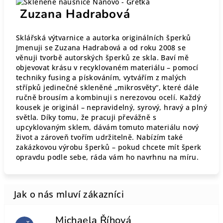
Zuzana Hadrabová
Sklářská výtvarnice a autorka originálních šperků
Jmenuji se Zuzana Hadrabová a od roku 2008 se
věnuji tvorbě autorských šperků ze skla. Baví mě
objevovat krásu v recyklovaném materiálu – pomocí
techniky fusing a pískováním, vytvářím z malých
střípků jedinečné skleněné „mikrosvěty“, které dále
ručně brousím a kombinuji s nerezovou ocelí. Každý
kousek je originál – nepravidelný, syrový, hravý a plný
světla. Díky tomu, že pracuji převážně s
upcyklovaným sklem, dávám tomuto materiálu nový
život a zároveň tvořím udržitelně. Nabízím také
zakázkovou výrobu šperků – pokud chcete mít šperk
opravdu podle sebe, ráda vám ho navrhnu na míru.
Michaela Říhová