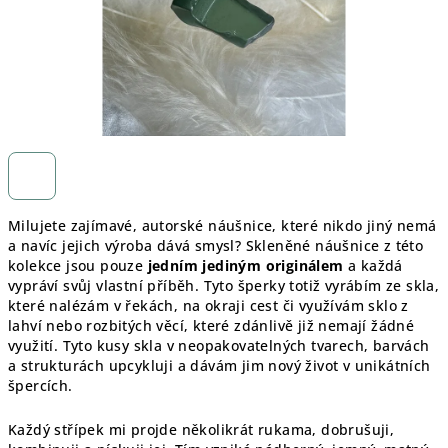
Milujete zajímavé, autorské náušnice, které nikdo jiný nemá
a navíc jejich výroba dává smysl? Skleněné náušnice z této
kolekce jsou pouze
jedním jediným originálem
a každá
vypráví svůj vlastní příběh. Tyto šperky totiž vyrábím ze skla,
které nalézám v řekách, na okraji cest či využívám sklo z
lahví nebo rozbitých věcí, které zdánlivě již nemají žádné
využití. Tyto kusy skla v neopakovatelných tvarech, barvách
a strukturách upcykluji a dávám jim nový život v unikátních
špercích.
Každý střípek mi projde několikrát rukama, dobrušuji,