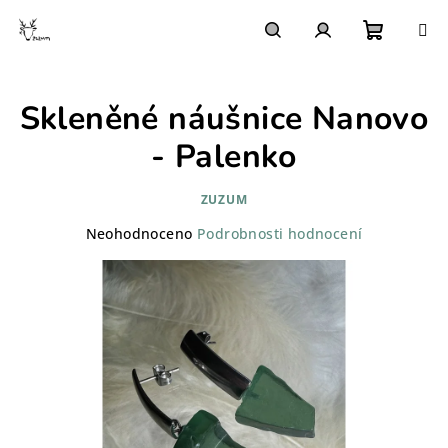
Přejít
na
obsah
Nákupn
Hledat
Přihlášení
Skleněné náušnice Nanovo
košík
- Palenko
ZUZUM
Průměrné
Neohodnoceno
Podrobnosti hodnocení
hodnocení
produktu
je
0,0
z
5
hvězdiček.