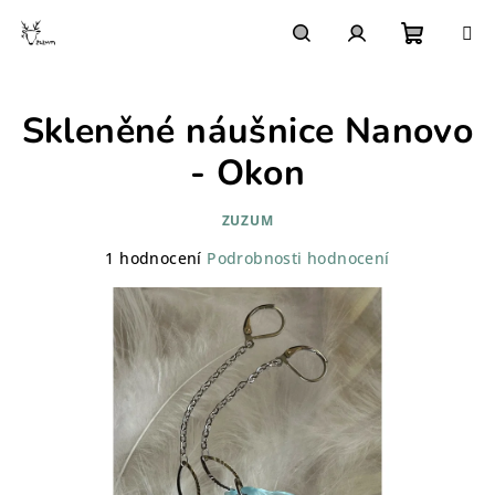
Přejít
na
obsah
Nákupn
Hledat
Přihlášení
Skleněné náušnice Nanovo
košík
- Okon
ZUZUM
Průměrné
1 hodnocení
Podrobnosti hodnocení
hodnocení
produktu
je
5,0
z
5
hvězdiček.