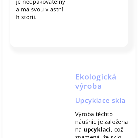
je neopakovatelný
a má svou vlastní
historii.
Ekologická
výroba
Upcyklace skla
Výroba těchto
náušnic je založena
na
upcyklaci
, což
znamená, že sklo,