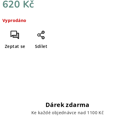
620 Kč
Měrná
Vyprodáno
cena:
Zeptat se
Sdílet
Dárek zdarma
Ke každé objednávce nad 1100 Kč