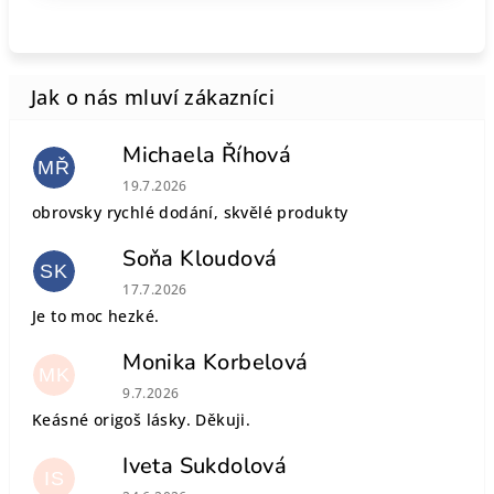
Michaela Říhová
MŘ
Hodnocení obchodu je 5 z 5 hvězdiček.
19.7.2026
obrovsky rychlé dodání, skvělé produkty
Soňa Kloudová
SK
Hodnocení obchodu je 5 z 5 hvězdiček.
17.7.2026
Je to moc hezké.
Monika Korbelová
MK
Hodnocení obchodu je 5 z 5 hvězdiček.
9.7.2026
Keásné origoš lásky. Děkuji.
Iveta Sukdolová
IS
Hodnocení obchodu je 5 z 5 hvězdiček.