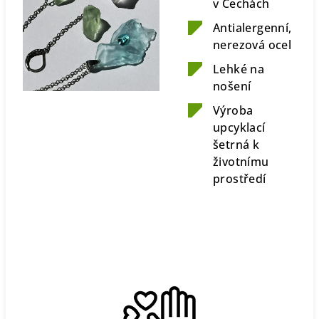
v Čechách
Antialergenní,
nerezová ocel
Lehké na
nošení
Výroba
upcyklací
šetrná k
životnímu
prostředí