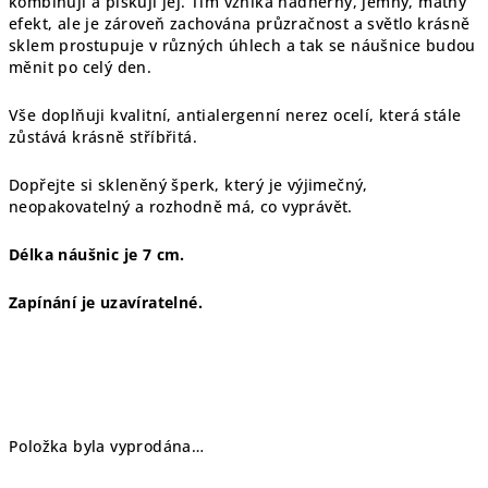
kombinuji a pískuji jej. Tím vzniká nádherný, jemný, matný
efekt, ale je zároveň zachována průzračnost a světlo krásně
sklem prostupuje v různých úhlech a tak se náušnice budou
měnit po celý den.
Vše doplňuji kvalitní, antialergenní nerez ocelí, která stále
zůstává krásně stříbřitá.
Dopřejte si skleněný šperk, který je výjimečný,
neopakovatelný a rozhodně má, co vyprávět.
Délka náušnic je 7 cm.
Zapínání je uzavíratelné.
Položka byla vyprodána…