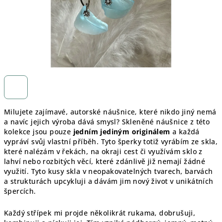
Milujete zajímavé, autorské náušnice, které nikdo jiný nemá
a navíc jejich výroba dává smysl? Skleněné náušnice z této
kolekce jsou pouze
jedním jediným originálem
a každá
vypráví svůj vlastní příběh. Tyto šperky totiž vyrábím ze skla,
které nalézám v řekách, na okraji cest či využívám sklo z
lahví nebo rozbitých věcí, které zdánlivě již nemají žádné
využití. Tyto kusy skla v neopakovatelných tvarech, barvách
a strukturách upcykluji a dávám jim nový život v unikátních
špercích.
Každý střípek mi projde několikrát rukama, dobrušuji,