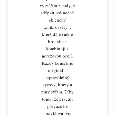
vytvářím z malých
střípků jedinečné
skleněné
„mikrosvěty“,
které dále ručně
brousím a
kombinuji s
nerezovou ocelí.
Každý kousek je
originál –
nepravidelný,
syrový, hravý a
plný světla. Díky
tomu, že pracuji
převážně s
upcyklovaným