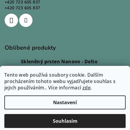
+420 723 605 837
+420 723 605 837
Oblíbené produkty
Skleněný prsten Nanovo - Delto
Ivana Kadlecová
|
Hodnocení produktu je 5 z 5 hvězdiček.
Tento web používá soubory cookie. Dalším
Skleněný prsten - Lio
procházením tohoto webu vyjadřujete souhlas s
Monika Svobodová
|
jejich používáním.. Více informací
Hodnocení produktu je 5 z 5 hvězdiček.
zde
.
Skleněný prsten - Rono
Ilona Dvořáková
|
Nastavení
Hodnocení produktu je 5 z 5 hvězdiček.
Copyright 2026
Zuzum.cz
. Všechna práva vyhrazena.
Souhlasím
Vytvořil Shoptet