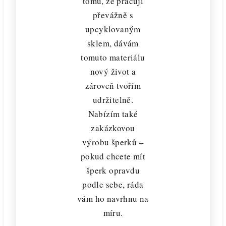
tomu, že pracuji
převážně s
upcyklovaným
sklem, dávám
tomuto materiálu
nový život a
zároveň tvořím
udržitelně.
Nabízím také
zakázkovou
výrobu šperků –
pokud chcete mít
šperk opravdu
podle sebe, ráda
vám ho navrhnu na
míru.