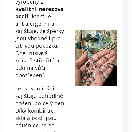
vyrobeny z
kvalitní nerezové
oceli
, která je
antialergenní a
zajišťuje, že šperky
jsou vhodné i pro
citlivou pokožku.
Ocel zůstává
krásně stříbřitá a
odolná vůči
opotřebení.
Lehkost náušnic
zajišťuje pohodlné
nošení po celý den.
Díky kombinaci
skla a oceli jsou
náušnice nejen