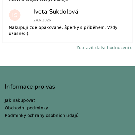
Iveta Sukdolová
IS
Hodnocení obchodu je 5 z 5 hvězdiček.
24.6.2026
Nakupuji zde opakovaně. Šperky s příběhem. Vždy
úžasné:-).
Zobrazit další hodnocení
Z
á
p
Informace pro vás
a
Jak nakupovat
t
Obchodní podmínky
í
Podmínky ochrany osobních údajů