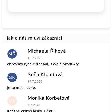
Michaela Říhová
MŘ
Hodnocení obchodu je 5 z 5 hvězdiček.
19.7.2026
obrovsky rychlé dodání, skvělé produkty
Soňa Kloudová
SK
Hodnocení obchodu je 5 z 5 hvězdiček.
17.7.2026
Je to moc hezké.
Monika Korbelová
MK
Hodnocení obchodu je 5 z 5 hvězdiček.
9.7.2026
Keásné origoš lásky. Děkuji.