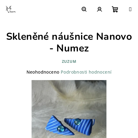
Přejít
na
obsah
Nákupn
Hledat
Přihlášení
Skleněné náušnice Nanovo
košík
- Numez
ZUZUM
Průměrné
Neohodnoceno
Podrobnosti hodnocení
hodnocení
produktu
je
0,0
z
5
hvězdiček.