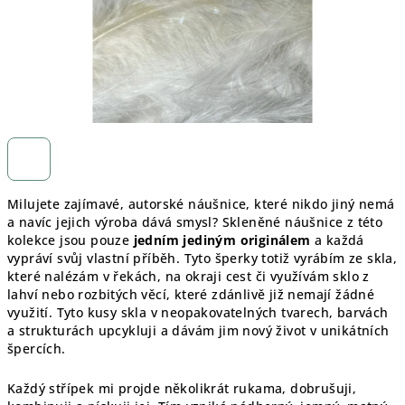
Milujete zajímavé, autorské náušnice, které nikdo jiný nemá
a navíc jejich výroba dává smysl? Skleněné náušnice z této
kolekce jsou pouze
jedním jediným originálem
a každá
vypráví svůj vlastní příběh. Tyto šperky totiž vyrábím ze skla,
které nalézám v řekách, na okraji cest či využívám sklo z
lahví nebo rozbitých věcí, které zdánlivě již nemají žádné
využití. Tyto kusy skla v neopakovatelných tvarech, barvách
a strukturách upcykluji a dávám jim nový život v unikátních
špercích.
Každý střípek mi projde několikrát rukama, dobrušuji,