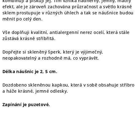
kombinuji a pískuji jej. Tím vzniká nádherný, jemný, matný
efekt, ale je zároveň zachována průzračnost a světlo krásně
sklem prostupuje v různých úhlech a tak se náušnice budou
měnit po celý den.
Vše doplňuji kvalitní, antialergenní nerez ocelí, která stále
zůstává krásně stříbřitá.
Dopřejte si skleněný šperk, který je výjimečný,
neopakovatelný a rozhodně má, co vyprávět.
Délka náušnic je 2, 5 cm.
Dozdobeno skleněnou kapkou, která v sobě obsahuje stříbro
a háže krásné, jemné odlesky.
Zapínání je puzetové.