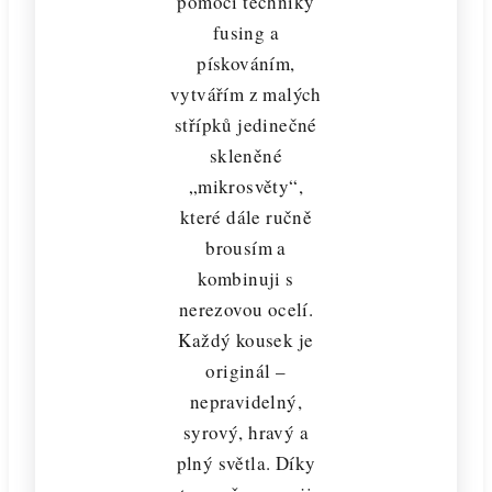
pomocí techniky
fusing a
pískováním,
vytvářím z malých
střípků jedinečné
skleněné
„mikrosvěty“,
které dále ručně
brousím a
kombinuji s
nerezovou ocelí.
Každý kousek je
originál –
nepravidelný,
syrový, hravý a
plný světla. Díky