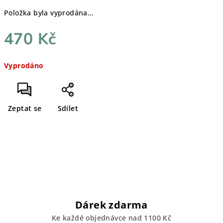
Položka byla vyprodána…
470 Kč
Měrná
Vyprodáno
cena:
Zeptat se
Sdílet
Dárek zdarma
Ke každé objednávce nad 1100 Kč