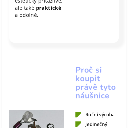
esteticky přitažlivé,
ale také
praktické
a odolné.
Proč si
koupit
právě tyto
náušnice
Ruční výroba
Jedinečný