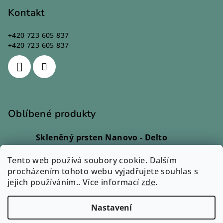
Kontakt
+420 723 605 837
+420 723 605 837
Oblíbené produkty
Skleněný prsten Nanovo - Delto
Ivana Kadlecová
|
Hodnocení produktu je 5 z 5 hvězdiček.
Tento web používá soubory cookie. Dalším
Skleněný prsten - Lio
procházením tohoto webu vyjadřujete souhlas s
Monika Svobodová
|
jejich používáním.. Více informací
Hodnocení produktu je 5 z 5 hvězdiček.
zde
.
Skleněný prsten - Rono
Ilona Dvořáková
|
Nastavení
Hodnocení produktu je 5 z 5 hvězdiček.