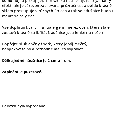
kombinuji a pískuji jej. Tím vzniká nádherný, jemný, matný
efekt, ale je zároveň zachována průzračnost a světlo krásně
sklem prostupuje v různých úhlech a tak se náušnice budou
měnit po celý den.
Vše doplňuji kvalitní, antialergenní nerez ocelí, která stále
zůstává krásně stříbřitá. Náušnice jsou lehké na nošení.
Dopřejte si skleněný šperk, který je výjimečný,
neopakovatelný a rozhodně má, co vyprávět.
Délka jedné náušnice je 2 cm a 1 cm.
Zapínání je puzetové.
Položka byla vyprodána…