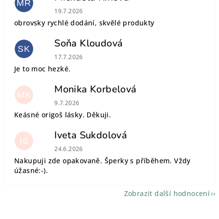
MŘ
Hodnocení obchodu je 5 z 5 hvězdiček.
19.7.2026
obrovsky rychlé dodání, skvělé produkty
Soňa Kloudová
SK
Hodnocení obchodu je 5 z 5 hvězdiček.
17.7.2026
Je to moc hezké.
Monika Korbelová
MK
Hodnocení obchodu je 5 z 5 hvězdiček.
9.7.2026
Keásné origoš lásky. Děkuji.
Iveta Sukdolová
IS
Hodnocení obchodu je 5 z 5 hvězdiček.
24.6.2026
Nakupuji zde opakovaně. Šperky s příběhem. Vždy
úžasné:-).
Zobrazit další hodnocení