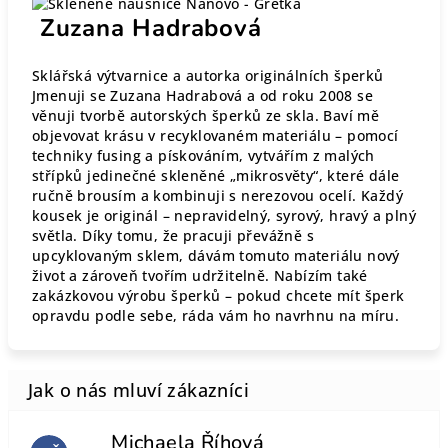
Zuzana Hadrabová
Sklářská výtvarnice a autorka originálních šperků
Jmenuji se Zuzana Hadrabová a od roku 2008 se
věnuji tvorbě autorských šperků ze skla. Baví mě
objevovat krásu v recyklovaném materiálu – pomocí
techniky fusing a pískováním, vytvářím z malých
střípků jedinečné skleněné „mikrosvěty“, které dále
ručně brousím a kombinuji s nerezovou ocelí. Každý
kousek je originál – nepravidelný, syrový, hravý a plný
světla. Díky tomu, že pracuji převážně s
upcyklovaným sklem, dávám tomuto materiálu nový
život a zároveň tvořím udržitelně. Nabízím také
zakázkovou výrobu šperků – pokud chcete mít šperk
opravdu podle sebe, ráda vám ho navrhnu na míru.
Michaela Říhová