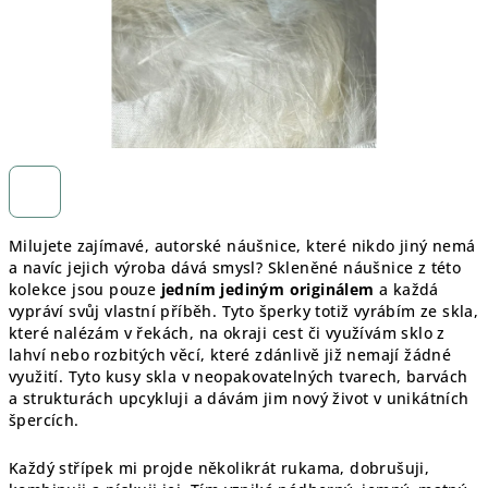
Milujete zajímavé, autorské náušnice, které nikdo jiný nemá
a navíc jejich výroba dává smysl? Skleněné náušnice z této
kolekce jsou pouze
jedním jediným originálem
a každá
vypráví svůj vlastní příběh. Tyto šperky totiž vyrábím ze skla,
které nalézám v řekách, na okraji cest či využívám sklo z
lahví nebo rozbitých věcí, které zdánlivě již nemají žádné
využití. Tyto kusy skla v neopakovatelných tvarech, barvách
a strukturách upcykluji a dávám jim nový život v unikátních
špercích.
Každý střípek mi projde několikrát rukama, dobrušuji,