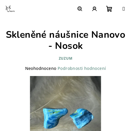
Přejít
na
obsah
Nákupn
Hledat
Přihlášení
Skleněné náušnice Nanovo
košík
- Nosok
ZUZUM
Průměrné
Neohodnoceno
Podrobnosti hodnocení
hodnocení
produktu
je
0,0
z
5
hvězdiček.