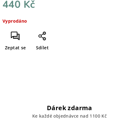
440 Kč
Měrná
Vyprodáno
cena:
Zeptat se
Sdílet
Dárek zdarma
Ke každé objednávce nad 1100 Kč