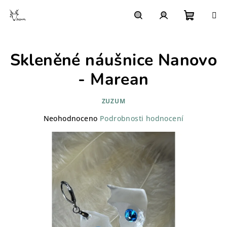
Přejít
na
obsah
Nákupn
Hledat
Přihlášení
Skleněné náušnice Nanovo
košík
- Marean
ZUZUM
Průměrné
Neohodnoceno
Podrobnosti hodnocení
hodnocení
produktu
je
0,0
z
5
hvězdiček.