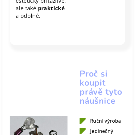
esteticky přitažlivé,
ale také
praktické
a odolné.
Proč si
koupit
právě tyto
náušnice
Ruční výroba
Jedinečný