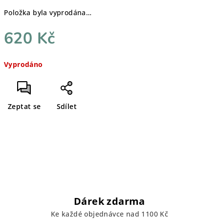
Položka byla vyprodána…
620 Kč
Měrná
Vyprodáno
cena:
Zeptat se
Sdílet
Dárek zdarma
Ke každé objednávce nad 1100 Kč