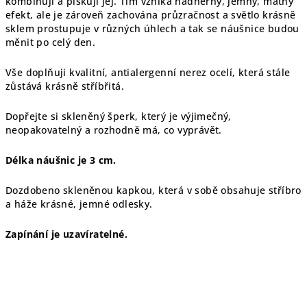
kombinuji a pískuji jej. Tím vzniká nádherný, jemný, matný
efekt, ale je zároveň zachována průzračnost a světlo krásně
sklem prostupuje v různých úhlech a tak se náušnice budou
měnit po celý den.
Vše doplňuji kvalitní, antialergenní nerez ocelí, která stále
zůstává krásně stříbřitá.
Dopřejte si skleněný šperk, který je výjimečný,
neopakovatelný a rozhodně má, co vyprávět.
Délka náušnic je 3 cm.
Dozdobeno skleněnou kapkou, která v sobě obsahuje stříbro
a háže krásné, jemné odlesky.
Zapínání je uzavíratelné.