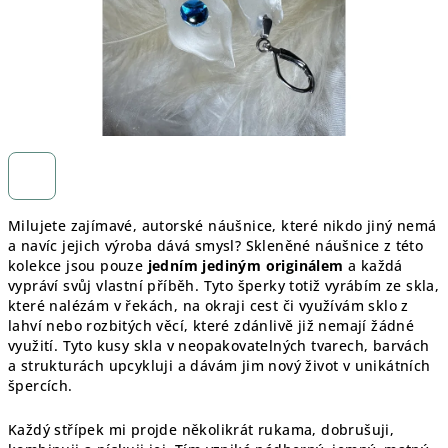
Milujete zajímavé, autorské náušnice, které nikdo jiný nemá
a navíc jejich výroba dává smysl? Skleněné náušnice z této
kolekce jsou pouze
jedním jediným originálem
a každá
vypráví svůj vlastní příběh. Tyto šperky totiž vyrábím ze skla,
které nalézám v řekách, na okraji cest či využívám sklo z
lahví nebo rozbitých věcí, které zdánlivě již nemají žádné
využití. Tyto kusy skla v neopakovatelných tvarech, barvách
a strukturách upcykluji a dávám jim nový život v unikátních
špercích.
Každý střípek mi projde několikrát rukama, dobrušuji,