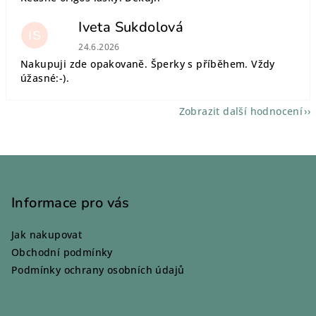
Iveta Sukdolová
IS
Hodnocení obchodu je 5 z 5 hvězdiček.
24.6.2026
Nakupuji zde opakovaně. Šperky s příběhem. Vždy
úžasné:-).
Zobrazit další hodnocení
Z
á
p
Informace pro vás
a
Jak nakupovat
t
Obchodní podmínky
í
Podmínky ochrany osobních údajů