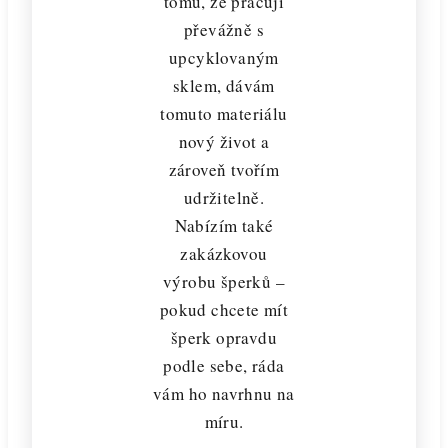
tomu, že pracuji
převážně s
upcyklovaným
sklem, dávám
tomuto materiálu
nový život a
zároveň tvořím
udržitelně.
Nabízím také
zakázkovou
výrobu šperků –
pokud chcete mít
šperk opravdu
podle sebe, ráda
vám ho navrhnu na
míru.