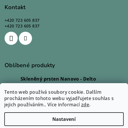
Kontakt
+420 723 605 837
+420 723 605 837
Oblíbené produkty
Skleněný prsten Nanovo - Delto
Ivana Kadlecová
|
Hodnocení produktu je 5 z 5 hvězdiček.
Tento web používá soubory cookie. Dalším
Skleněný prsten - Lio
procházením tohoto webu vyjadřujete souhlas s
Monika Svobodová
|
jejich používáním.. Více informací
Hodnocení produktu je 5 z 5 hvězdiček.
zde
.
Skleněný prsten - Rono
Ilona Dvořáková
|
Nastavení
Hodnocení produktu je 5 z 5 hvězdiček.