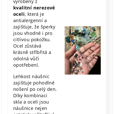
vyrobeny z
kvalitní nerezové
oceli
, která je
antialergenní a
zajišťuje, že šperky
jsou vhodné i pro
citlivou pokožku.
Ocel zůstává
krásně stříbřitá a
odolná vůči
opotřebení.
Lehkost náušnic
zajišťuje pohodlné
nošení po celý den.
Díky kombinaci
skla a oceli jsou
náušnice nejen