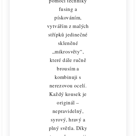
pomocí techniky
fusing a
pískováním,
vytvářím z malých
střípků jedinečné
skleněné
„mikrosvěty“,
které dále ručně
brousím a
kombinuji s
nerezovou ocelí.
Každý kousek je
originál –
nepravidelný,
syrový, hravý a
plný světla. Díky