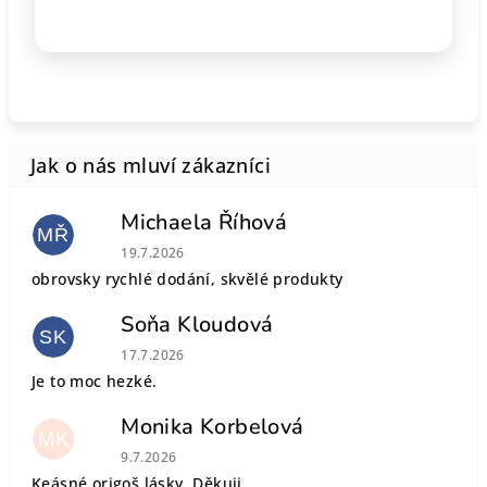
Michaela Říhová
MŘ
Hodnocení obchodu je 5 z 5 hvězdiček.
19.7.2026
obrovsky rychlé dodání, skvělé produkty
Soňa Kloudová
SK
Hodnocení obchodu je 5 z 5 hvězdiček.
17.7.2026
Je to moc hezké.
Monika Korbelová
MK
Hodnocení obchodu je 5 z 5 hvězdiček.
9.7.2026
Keásné origoš lásky. Děkuji.