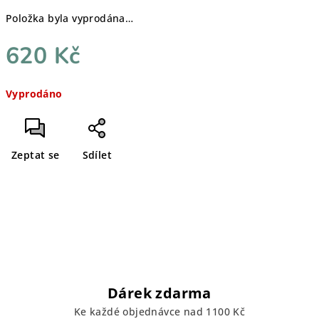
Položka byla vyprodána…
620 Kč
Měrná
Vyprodáno
cena:
Zeptat se
Sdílet
Dárek zdarma
Ke každé objednávce nad 1100 Kč