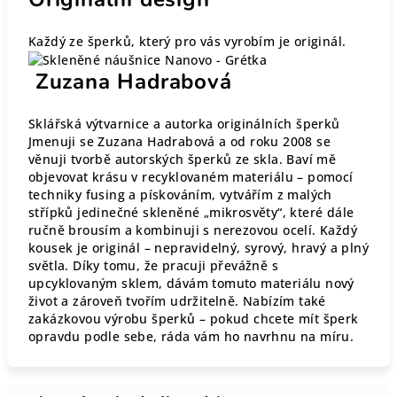
Každý ze šperků, který pro vás vyrobím je originál.
Zuzana Hadrabová
Sklářská výtvarnice a autorka originálních šperků
Jmenuji se Zuzana Hadrabová a od roku 2008 se
věnuji tvorbě autorských šperků ze skla. Baví mě
objevovat krásu v recyklovaném materiálu – pomocí
techniky fusing a pískováním, vytvářím z malých
střípků jedinečné skleněné „mikrosvěty“, které dále
ručně brousím a kombinuji s nerezovou ocelí. Každý
kousek je originál – nepravidelný, syrový, hravý a plný
světla. Díky tomu, že pracuji převážně s
upcyklovaným sklem, dávám tomuto materiálu nový
život a zároveň tvořím udržitelně. Nabízím také
zakázkovou výrobu šperků – pokud chcete mít šperk
opravdu podle sebe, ráda vám ho navrhnu na míru.