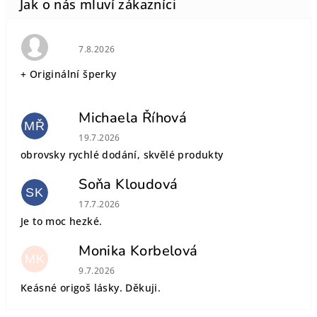
Hodnocení obchodu je 5 z 5 hvězdiček.
7.8.2026
+ Originální šperky
Michaela Říhová
MŘ
Hodnocení obchodu je 5 z 5 hvězdiček.
19.7.2026
obrovsky rychlé dodání, skvělé produkty
Soňa Kloudová
SK
Hodnocení obchodu je 5 z 5 hvězdiček.
17.7.2026
Je to moc hezké.
Monika Korbelová
MK
Hodnocení obchodu je 5 z 5 hvězdiček.
9.7.2026
Keásné origoš lásky. Děkuji.