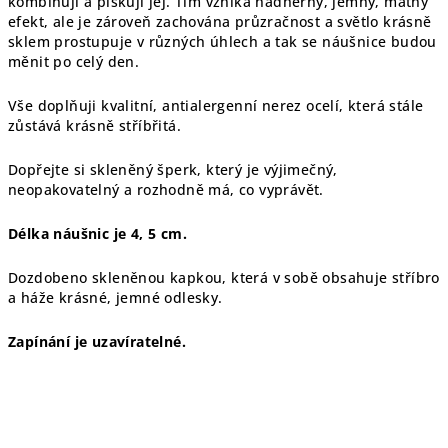
kombinuji a pískuji jej. Tím vzniká nádherný, jemný, matný
efekt, ale je zároveň zachována průzračnost a světlo krásně
sklem prostupuje v různých úhlech a tak se náušnice budou
měnit po celý den.
Vše doplňuji kvalitní, antialergenní nerez ocelí, která stále
zůstává krásně stříbřitá.
Dopřejte si skleněný šperk, který je výjimečný,
neopakovatelný a rozhodně má, co vyprávět.
Délka náušnic je 4, 5 cm.
Dozdobeno skleněnou kapkou, která v sobě obsahuje stříbro
a háže krásné, jemné odlesky.
Zapínání je uzavíratelné.