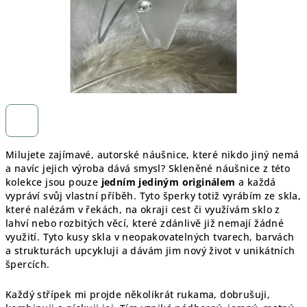
Milujete zajímavé, autorské náušnice, které nikdo jiný nemá
a navíc jejich výroba dává smysl? Skleněné náušnice z této
kolekce jsou pouze
jedním jediným originálem
a každá
vypráví svůj vlastní příběh. Tyto šperky totiž vyrábím ze skla,
které nalézám v řekách, na okraji cest či využívám sklo z
lahví nebo rozbitých věcí, které zdánlivě již nemají žádné
využití. Tyto kusy skla v neopakovatelných tvarech, barvách
a strukturách upcykluji a dávám jim nový život v unikátních
špercích.
Každý střípek mi projde několikrát rukama, dobrušuji,