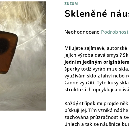
ZUZUM
Skleněné náu
Průměrné
Neohodnoceno
Podrobnost
hodnocení
produktu
Milujete zajímavé, autorské 
je
jejich výroba dává smysl? S
0,0
jedním jediným originále
z
šperky totiž vyrábím ze skla,
5
využívám sklo z lahví nebo ro
hvězdiček.
žádné využití. Tyto kusy sk
strukturách upcykluji a dává
Každý střípek mi projde něk
pískuji jej. Tím vzniká nádh
zachována průzračnost a sv
úhlech a tak se náušnice bu