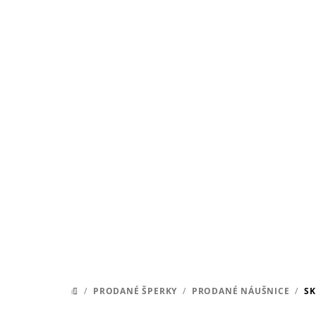
Přejít
na
obsah
/
PRODANÉ ŠPERKY
/
PRODANÉ NÁUŠNICE
/
SK
DOMŮ