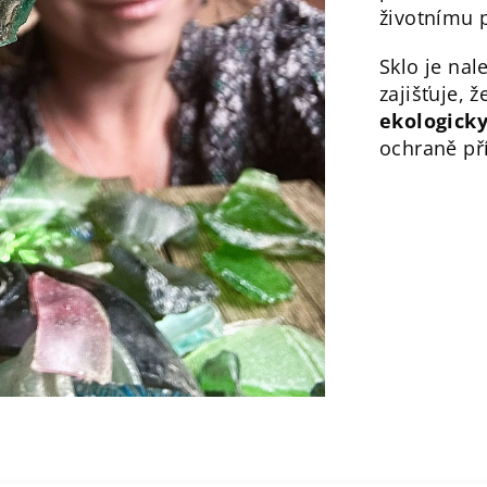
životnímu p
Sklo je na
zajišťuje, 
ekologick
ochraně př