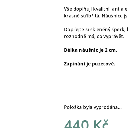
Vše doplňuji kvalitní, antial
krásně stříbřitá. Náušnice j
Dopřejte si skleněný šperk, 
rozhodně má, co vyprávět.
Délka náušnic je 2 cm.
Zapínání je puzetové.
Položka byla vyprodána…
440 Kč