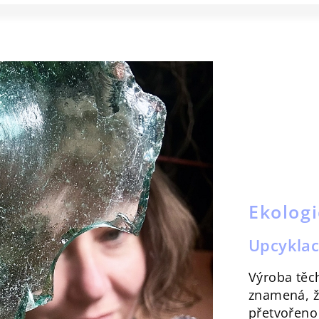
Ekolog
Upcyklac
Výroba těc
znamená, že
přetvořeno 