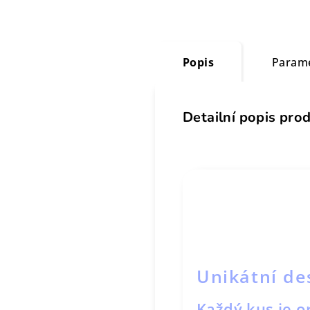
Popis
Param
Detailní popis pro
Unikátní de
Každý kus je or