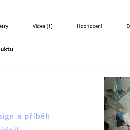
etry
Videa (1)
Hodnocení
D
duktu
sign a příběh
iginál