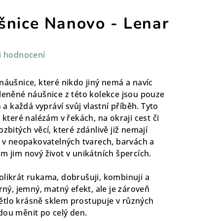
šnice Nanovo - Lenar
i hodnocení
náušnice, které nikdo jiný nemá a navíc
kleněné náušnice z této kolekce jsou pouze
m
a každá vypráví svůj vlastní příběh. Tyto
 které nalézám v řekách, na okraji cest či
zbitých věcí, které zdánlivě již nemají
la v neopakovatelných tvarech, barvách a
m jim nový život v unikátních špercích.
olikrát rukama, dobrušuji, kombinuji a
erný, jemný, matný efekt, ale je zároveň
ětlo krásně sklem prostupuje v různých
dou měnit po celý den.