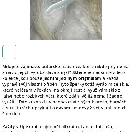
Milujete zajímavé, autorské náušnice, které nikdo jiný nemá
a navíc jejich výroba dává smysl? Skleněné náušnice z této
kolekce jsou pouze
jedním jediným originálem
a každá
vypráví svůj vlastní příběh. Tyto šperky totiž vyrábím ze skla,
které nalézám v řekách, na okraji cest či využívám sklo z
lahví nebo rozbitých věcí, které zdánlivě již nemají žádné
využití. Tyto kusy skla v neopakovatelných tvarech, barvách
a strukturách upcykluji a dávám jim nový život v unikátních
špercích.
Každý střípek mi projde několikrát rukama, dobrušuji,