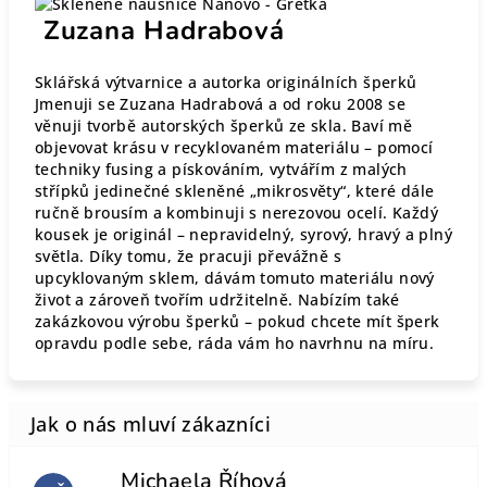
Zuzana Hadrabová
Sklářská výtvarnice a autorka originálních šperků
Jmenuji se Zuzana Hadrabová a od roku 2008 se
věnuji tvorbě autorských šperků ze skla. Baví mě
objevovat krásu v recyklovaném materiálu – pomocí
techniky fusing a pískováním, vytvářím z malých
střípků jedinečné skleněné „mikrosvěty“, které dále
ručně brousím a kombinuji s nerezovou ocelí. Každý
kousek je originál – nepravidelný, syrový, hravý a plný
světla. Díky tomu, že pracuji převážně s
upcyklovaným sklem, dávám tomuto materiálu nový
život a zároveň tvořím udržitelně. Nabízím také
zakázkovou výrobu šperků – pokud chcete mít šperk
opravdu podle sebe, ráda vám ho navrhnu na míru.
Michaela Říhová