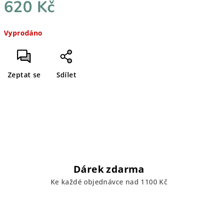
620 Kč
Měrná
Vyprodáno
cena:
Zeptat se
Sdílet
Dárek zdarma
Ke každé objednávce nad 1100 Kč