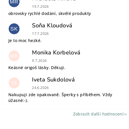
MŘ
Hodnocení obchodu je 5 z 5 hvězdiček.
19.7.2026
obrovsky rychlé dodání, skvělé produkty
Soňa Kloudová
SK
Hodnocení obchodu je 5 z 5 hvězdiček.
17.7.2026
Je to moc hezké.
Monika Korbelová
MK
Hodnocení obchodu je 5 z 5 hvězdiček.
9.7.2026
Keásné origoš lásky. Děkuji.
Iveta Sukdolová
IS
Hodnocení obchodu je 5 z 5 hvězdiček.
24.6.2026
Nakupuji zde opakovaně. Šperky s příběhem. Vždy
úžasné:-).
Zobrazit další hodnocení