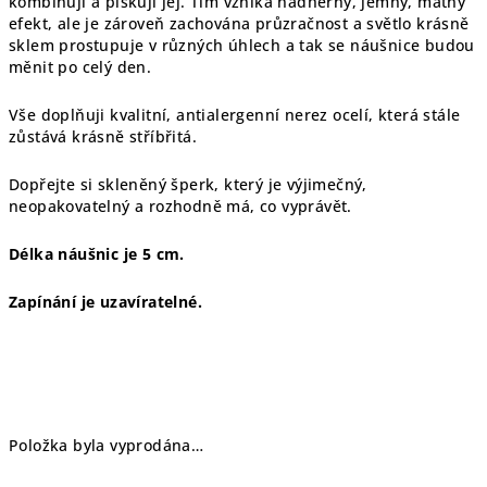
kombinuji a pískuji jej. Tím vzniká nádherný, jemný, matný
efekt, ale je zároveň zachována průzračnost a světlo krásně
sklem prostupuje v různých úhlech a tak se náušnice budou
měnit po celý den.
Vše doplňuji kvalitní, antialergenní nerez ocelí, která stále
zůstává krásně stříbřitá.
Dopřejte si skleněný šperk, který je výjimečný,
neopakovatelný a rozhodně má, co vyprávět.
Délka náušnic je 5 cm.
Zapínání je uzavíratelné.
Položka byla vyprodána…