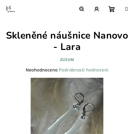
Přejít
na
obsah
Nákupn
Hledat
Přihlášení
Skleněné náušnice Nanovo
košík
- Lara
ZUZUM
Průměrné
Neohodnoceno
Podrobnosti hodnocení
hodnocení
produktu
je
0,0
z
5
hvězdiček.