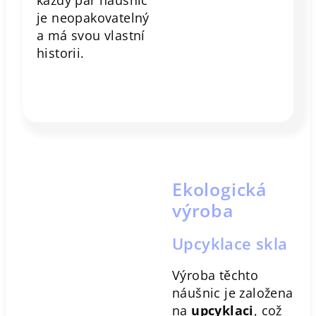
každý pár náušnic
je neopakovatelný
a má svou vlastní
historii.
Ekologická
výroba
Upcyklace skla
Výroba těchto
náušnic je založena
na
upcyklaci
, což