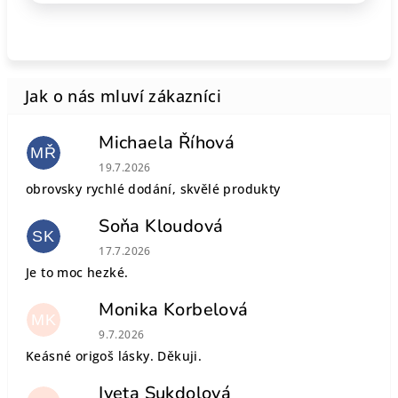
Michaela Říhová
MŘ
Hodnocení obchodu je 5 z 5 hvězdiček.
19.7.2026
obrovsky rychlé dodání, skvělé produkty
Soňa Kloudová
SK
Hodnocení obchodu je 5 z 5 hvězdiček.
17.7.2026
Je to moc hezké.
Monika Korbelová
MK
Hodnocení obchodu je 5 z 5 hvězdiček.
9.7.2026
Keásné origoš lásky. Děkuji.
Iveta Sukdolová