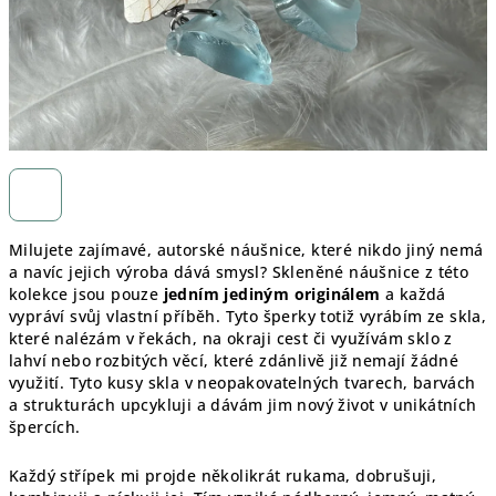
Milujete zajímavé, autorské náušnice, které nikdo jiný nemá
a navíc jejich výroba dává smysl? Skleněné náušnice z této
kolekce jsou pouze
jedním jediným originálem
a každá
vypráví svůj vlastní příběh. Tyto šperky totiž vyrábím ze skla,
které nalézám v řekách, na okraji cest či využívám sklo z
lahví nebo rozbitých věcí, které zdánlivě již nemají žádné
využití. Tyto kusy skla v neopakovatelných tvarech, barvách
a strukturách upcykluji a dávám jim nový život v unikátních
špercích.
Každý střípek mi projde několikrát rukama, dobrušuji,