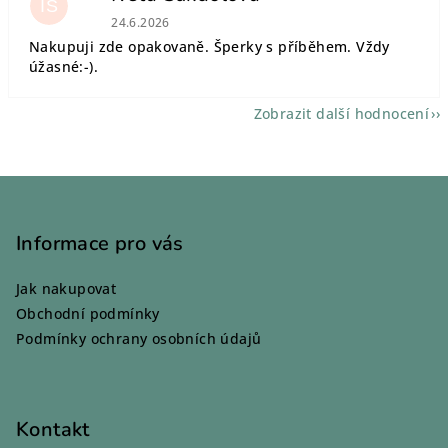
IS
Hodnocení obchodu je 5 z 5 hvězdiček.
24.6.2026
Nakupuji zde opakovaně. Šperky s příběhem. Vždy
úžasné:-).
Zobrazit další hodnocení
Z
á
p
Informace pro vás
a
Jak nakupovat
t
Obchodní podmínky
í
Podmínky ochrany osobních údajů
Kontakt