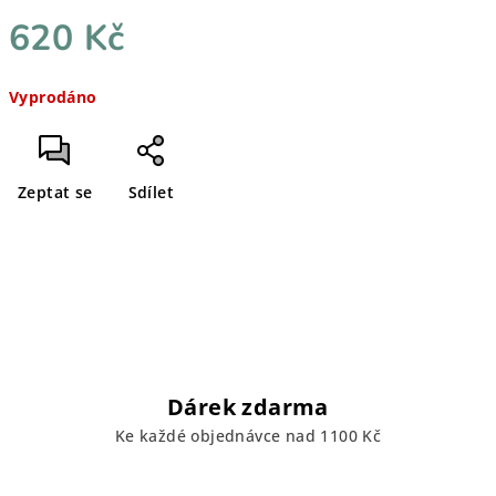
620 Kč
Měrná
Vyprodáno
cena:
Zeptat se
Sdílet
Dárek zdarma
Ke každé objednávce nad 1100 Kč