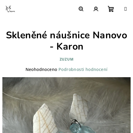
Přejít
na
obsah
Nákupn
Hledat
Přihlášení
Skleněné náušnice Nanovo
košík
- Karon
ZUZUM
Průměrné
Neohodnoceno
Podrobnosti hodnocení
hodnocení
produktu
je
0,0
z
5
hvězdiček.