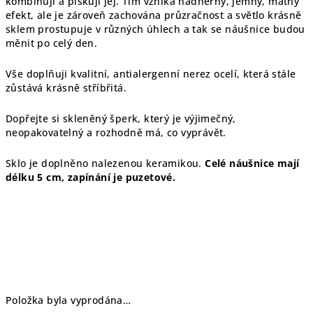
kombinuji a pískuji jej. Tím vzniká nádherný, jemný, matný
efekt, ale je zároveň zachována průzračnost a světlo krásně
sklem prostupuje v různých úhlech a tak se náušnice budou
měnit po celý den.
Vše doplňuji kvalitní, antialergenní nerez ocelí, která stále
zůstává krásně stříbřitá.
Dopřejte si skleněný šperk, který je výjimečný,
neopakovatelný a rozhodně má, co vyprávět.
Sklo je doplněno nalezenou keramikou.
Celé náušnice mají
délku 5 cm, zapínání je puzetové.
Položka byla vyprodána…