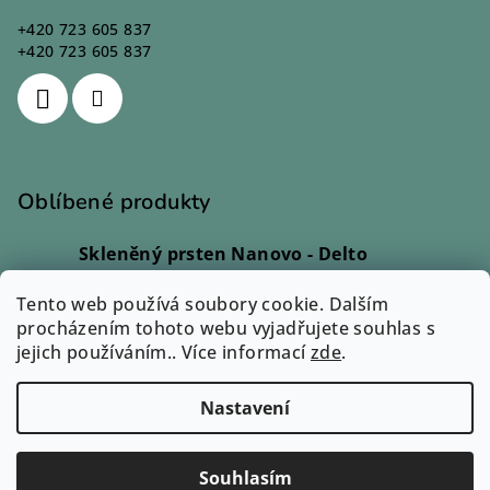
+420 723 605 837
+420 723 605 837
Oblíbené produkty
Skleněný prsten Nanovo - Delto
Ivana Kadlecová
|
Hodnocení produktu je 5 z 5 hvězdiček.
Tento web používá soubory cookie. Dalším
Skleněný prsten - Lio
procházením tohoto webu vyjadřujete souhlas s
Monika Svobodová
|
jejich používáním.. Více informací
Hodnocení produktu je 5 z 5 hvězdiček.
zde
.
Skleněný prsten - Rono
Ilona Dvořáková
|
Nastavení
Hodnocení produktu je 5 z 5 hvězdiček.
Copyright 2026
Zuzum.cz
. Všechna práva vyhrazena.
Souhlasím