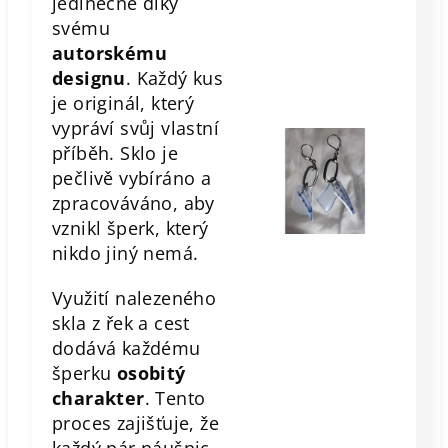
jedinečné díky
svému
autorskému
designu
. Každý kus
je originál, který
vypráví svůj vlastní
příběh. Sklo je
pečlivě vybíráno a
zpracováváno, aby
vznikl šperk, který
nikdo jiný nemá.
Využití nalezeného
skla z řek a cest
dodává každému
šperku
osobitý
charakter
. Tento
proces zajišťuje, že