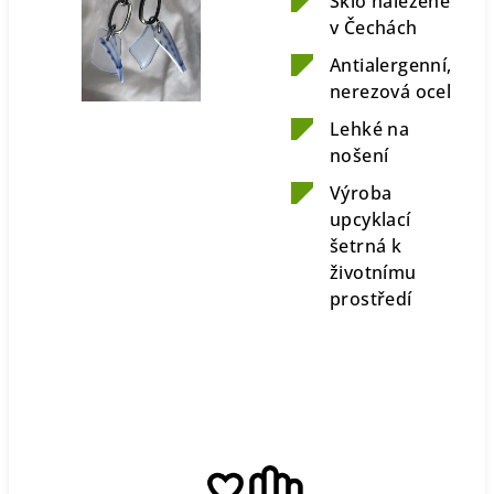
Sklo nalezené
v Čechách
Antialergenní,
nerezová ocel
Lehké na
nošení
Výroba
upcyklací
šetrná k
životnímu
prostředí