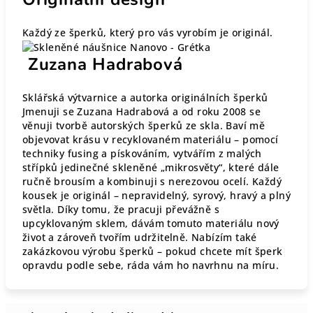
Každý ze šperků, který pro vás vyrobím je originál.
Zuzana Hadrabová
Sklářská výtvarnice a autorka originálních šperků
Jmenuji se Zuzana Hadrabová a od roku 2008 se
věnuji tvorbě autorských šperků ze skla. Baví mě
objevovat krásu v recyklovaném materiálu – pomocí
techniky fusing a pískováním, vytvářím z malých
střípků jedinečné skleněné „mikrosvěty“, které dále
ručně brousím a kombinuji s nerezovou ocelí. Každý
kousek je originál – nepravidelný, syrový, hravý a plný
světla. Díky tomu, že pracuji převážně s
upcyklovaným sklem, dávám tomuto materiálu nový
život a zároveň tvořím udržitelně. Nabízím také
zakázkovou výrobu šperků – pokud chcete mít šperk
opravdu podle sebe, ráda vám ho navrhnu na míru.