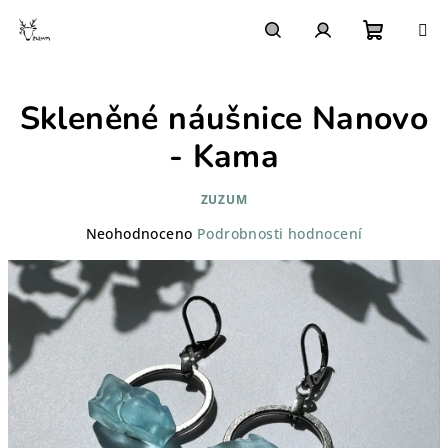
Přejít
na
obsah
Nákupn
Hledat
Přihlášení
Skleněné náušnice Nanovo
košík
- Kama
ZUZUM
Průměrné
Neohodnoceno
Podrobnosti hodnocení
hodnocení
produktu
je
0,0
z
5
hvězdiček.