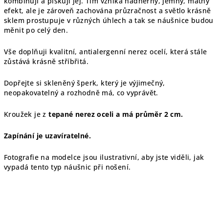
kombinuji a pískuji jej. Tím vzniká nádherný, jemný, matný
efekt, ale je zároveň zachována průzračnost a světlo krásně
sklem prostupuje v různých úhlech a tak se náušnice budou
měnit po celý den.
Vše doplňuji kvalitní, antialergenní nerez ocelí, která stále
zůstává krásně stříbřitá.
Dopřejte si skleněný šperk, který je výjimečný,
neopakovatelný a rozhodně má, co vyprávět.
Kroužek je z
tepané nerez oceli a má průměr 2 cm.
Zapínání je uzavíratelné.
Fotografie na modelce jsou ilustrativní, aby jste viděli, jak
vypadá tento typ náušnic při nošení.