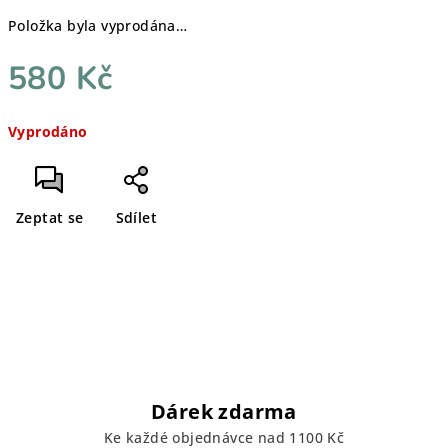
Položka byla vyprodána…
580 Kč
Měrná
Vyprodáno
cena:
Zeptat se
Sdílet
Dárek zdarma
Ke každé objednávce nad 1100 Kč