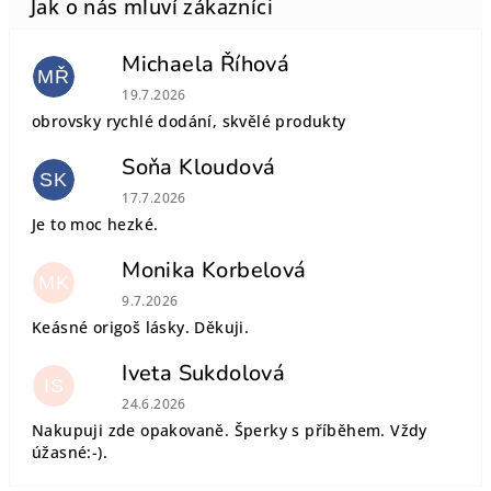
Michaela Říhová
MŘ
Hodnocení obchodu je 5 z 5 hvězdiček.
19.7.2026
obrovsky rychlé dodání, skvělé produkty
Soňa Kloudová
SK
Hodnocení obchodu je 5 z 5 hvězdiček.
17.7.2026
Je to moc hezké.
Monika Korbelová
MK
Hodnocení obchodu je 5 z 5 hvězdiček.
9.7.2026
Keásné origoš lásky. Děkuji.
Iveta Sukdolová
IS
Hodnocení obchodu je 5 z 5 hvězdiček.
24.6.2026
Nakupuji zde opakovaně. Šperky s příběhem. Vždy
úžasné:-).