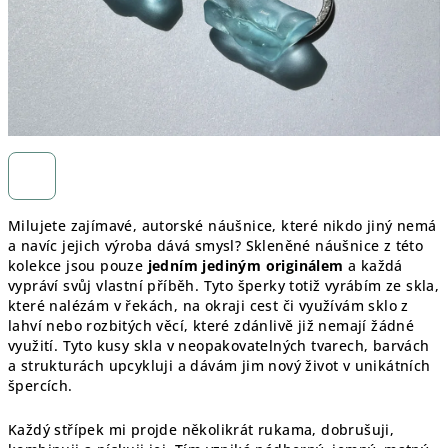
Milujete zajímavé, autorské náušnice, které nikdo jiný nemá
a navíc jejich výroba dává smysl? Skleněné náušnice z této
kolekce jsou pouze
jedním jediným originálem
a každá
vypráví svůj vlastní příběh. Tyto šperky totiž vyrábím ze skla,
které nalézám v řekách, na okraji cest či využívám sklo z
lahví nebo rozbitých věcí, které zdánlivě již nemají žádné
využití. Tyto kusy skla v neopakovatelných tvarech, barvách
a strukturách upcykluji a dávám jim nový život v unikátních
špercích.
Každý střípek mi projde několikrát rukama, dobrušuji,