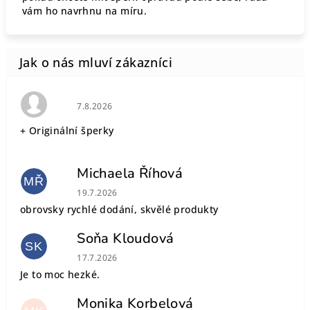
vám ho navrhnu na míru.
Hodnocení obchodu je 5 z 5 hvězdiček.
7.8.2026
+ Originální šperky
Michaela Říhová
MŘ
Hodnocení obchodu je 5 z 5 hvězdiček.
19.7.2026
obrovsky rychlé dodání, skvělé produkty
Soňa Kloudová
SK
Hodnocení obchodu je 5 z 5 hvězdiček.
17.7.2026
Je to moc hezké.
Monika Korbelová