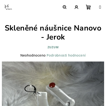
Přejít
na
obsah
Nákupn
Hledat
Přihlášení
Skleněné náušnice Nanovo
košík
- Jerok
ZUZUM
Průměrné
Neohodnoceno
Podrobnosti hodnocení
hodnocení
produktu
je
0,0
z
5
hvězdiček.