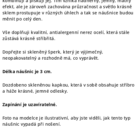
kombinuji a pískuji jej. Tím vzniká nádherný, jemný, matný
efekt, ale je zároveň zachována průzračnost a světlo krásně
sklem prostupuje v různých úhlech a tak se náušnice budou
měnit po celý den.
Vše doplňuji kvalitní, antialergenní nerez ocelí, která stále
zůstává krásně stříbřitá.
Dopřejte si skleněný šperk, který je výjimečný,
neopakovatelný a rozhodně má, co vyprávět.
Délka náušnic je 3 cm.
Dozdobeno skleněnou kapkou, která v sobě obsahuje stříbro
a háže krásné, jemné odlesky.
Zapínání je uzavíratelné.
Foto na modelce je ilustrativní, aby jste viděli, jak tento typ
náušnic vypadá při nošení.