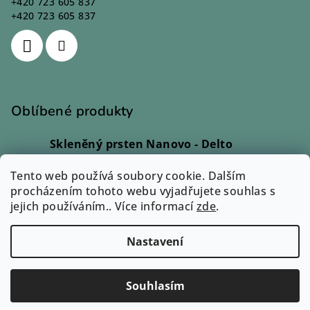
+420 723 605 837
+420 723 605 837
Oblíbené produkty
Skleněný prsten Nanovo - Delto
Ivana Kadlecová
|
Hodnocení produktu je 5 z 5 hvězdiček.
Tento web používá soubory cookie. Dalším
Skleněný prsten - Lio
procházením tohoto webu vyjadřujete souhlas s
Monika Svobodová
|
jejich používáním.. Více informací
Hodnocení produktu je 5 z 5 hvězdiček.
zde
.
Přívěsek Sázavín - Cara
Eva Petrová
|
Nastavení
Hodnocení produktu je 3 z 5 hvězdiček.
Copyright 2026
Zuzum.cz
. Všechna práva vyhrazena.
Souhlasím
Vytvořil Shoptet