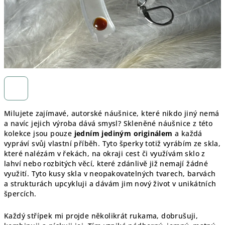
Milujete zajímavé, autorské náušnice, které nikdo jiný nemá
a navíc jejich výroba dává smysl? Skleněné náušnice z této
kolekce jsou pouze
jedním jediným originálem
a každá
vypráví svůj vlastní příběh. Tyto šperky totiž vyrábím ze skla,
které nalézám v řekách, na okraji cest či využívám sklo z
lahví nebo rozbitých věcí, které zdánlivě již nemají žádné
využití. Tyto kusy skla v neopakovatelných tvarech, barvách
a strukturách upcykluji a dávám jim nový život v unikátních
špercích.
Každý střípek mi projde několikrát rukama, dobrušuji,