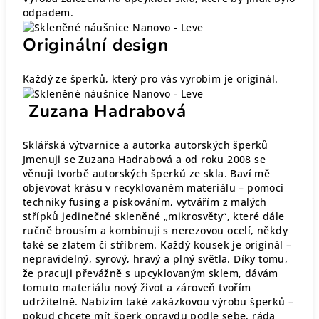
odpadem.
Originální design
Každý ze šperků, který pro vás vyrobím je originál.
Zuzana Hadrabová
Sklářská výtvarnice a autorka autorských šperků
Jmenuji se Zuzana Hadrabová a od roku 2008 se
věnuji tvorbě autorských šperků ze skla. Baví mě
objevovat krásu v recyklovaném materiálu – pomocí
techniky fusing a pískováním, vytvářím z malých
střípků jedinečné skleněné „mikrosvěty“, které dále
ručně brousím a kombinuji s nerezovou ocelí, někdy
také se zlatem či stříbrem. Každý kousek je originál –
nepravidelný, syrový, hravý a plný světla. Díky tomu,
že pracuji převážně s upcyklovaným sklem, dávám
tomuto materiálu nový život a zároveň tvořím
udržitelně. Nabízím také zakázkovou výrobu šperků –
pokud chcete mít šperk opravdu podle sebe, ráda