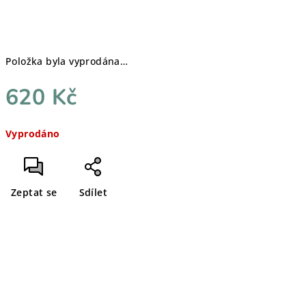
Položka byla vyprodána…
620 Kč
Měrná
Vyprodáno
cena:
Zeptat se
Sdílet