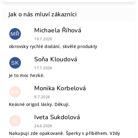
Michaela Říhová
MŘ
Hodnocení obchodu je 5 z 5 hvězdiček.
19.7.2026
obrovsky rychlé dodání, skvělé produkty
Soňa Kloudová
SK
Hodnocení obchodu je 5 z 5 hvězdiček.
17.7.2026
Je to moc hezké.
Monika Korbelová
MK
Hodnocení obchodu je 5 z 5 hvězdiček.
9.7.2026
Keásné origoš lásky. Děkuji.
Iveta Sukdolová
IS
Hodnocení obchodu je 5 z 5 hvězdiček.
24.6.2026
Nakupuji zde opakovaně. Šperky s příběhem. Vždy