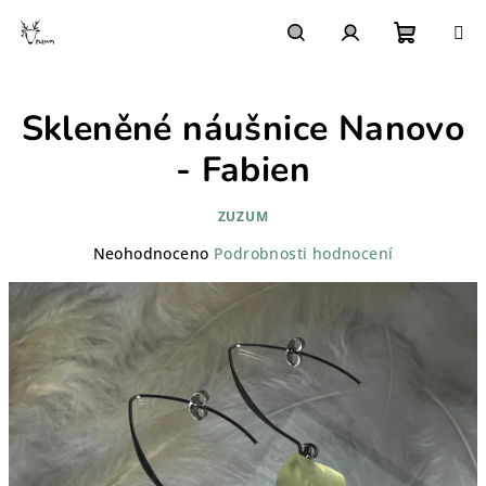
Přejít
na
obsah
Nákupn
Hledat
Přihlášení
Skleněné náušnice Nanovo
košík
- Fabien
ZUZUM
Průměrné
Neohodnoceno
Podrobnosti hodnocení
hodnocení
produktu
je
0,0
z
5
hvězdiček.