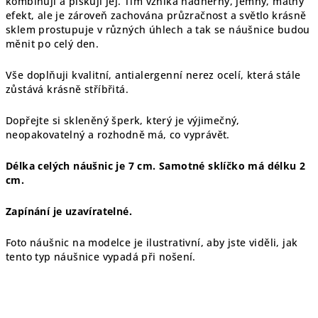
kombinuji a pískuji jej. Tím vzniká nádherný, jemný, matný
efekt, ale je zároveň zachována průzračnost a světlo krásně
sklem prostupuje v různých úhlech a tak se náušnice budou
měnit po celý den.
Vše doplňuji kvalitní, antialergenní nerez ocelí, která stále
zůstává krásně stříbřitá.
Dopřejte si skleněný šperk, který je výjimečný,
neopakovatelný a rozhodně má, co vyprávět.
Délka celých náušnic je 7 cm. Samotné sklíčko má délku 2
cm.
Zapínání je uzavíratelné.
Foto náušnic na modelce je ilustrativní, aby jste viděli, jak
tento typ náušnice vypadá při nošení.