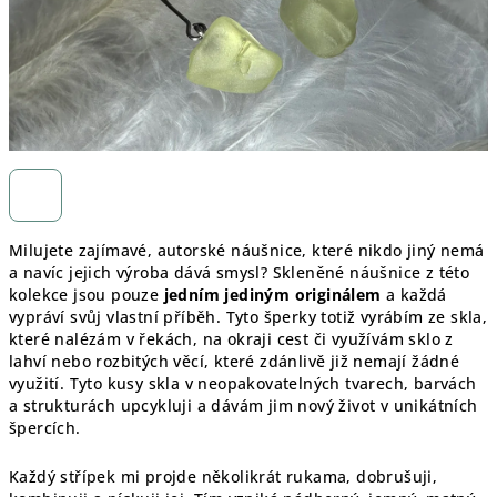
Milujete zajímavé, autorské náušnice, které nikdo jiný nemá
a navíc jejich výroba dává smysl? Skleněné náušnice z této
kolekce jsou pouze
jedním jediným originálem
a každá
vypráví svůj vlastní příběh. Tyto šperky totiž vyrábím ze skla,
které nalézám v řekách, na okraji cest či využívám sklo z
lahví nebo rozbitých věcí, které zdánlivě již nemají žádné
využití. Tyto kusy skla v neopakovatelných tvarech, barvách
a strukturách upcykluji a dávám jim nový život v unikátních
špercích.
Každý střípek mi projde několikrát rukama, dobrušuji,