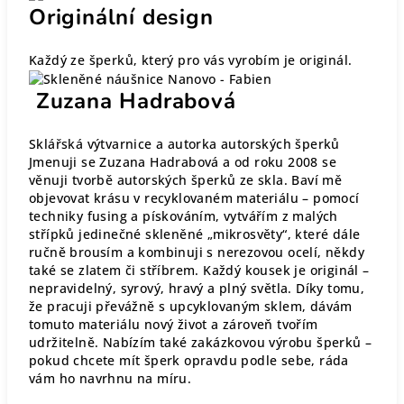
Originální design
Každý ze šperků, který pro vás vyrobím je originál.
Zuzana Hadrabová
Sklářská výtvarnice a autorka autorských šperků
Jmenuji se Zuzana Hadrabová a od roku 2008 se
věnuji tvorbě autorských šperků ze skla. Baví mě
objevovat krásu v recyklovaném materiálu – pomocí
techniky fusing a pískováním, vytvářím z malých
střípků jedinečné skleněné „mikrosvěty“, které dále
ručně brousím a kombinuji s nerezovou ocelí, někdy
také se zlatem či stříbrem. Každý kousek je originál –
nepravidelný, syrový, hravý a plný světla. Díky tomu,
že pracuji převážně s upcyklovaným sklem, dávám
tomuto materiálu nový život a zároveň tvořím
udržitelně. Nabízím také zakázkovou výrobu šperků –
pokud chcete mít šperk opravdu podle sebe, ráda
vám ho navrhnu na míru.