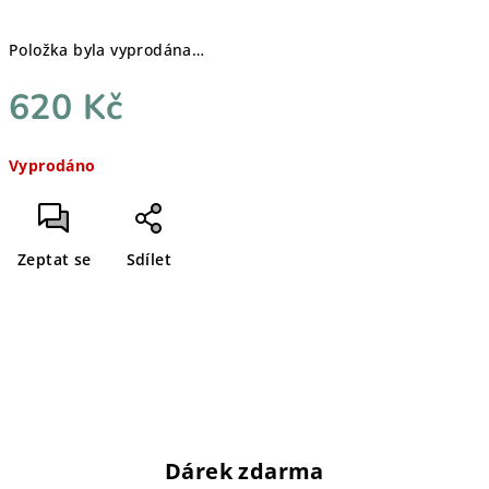
Položka byla vyprodána…
620 Kč
Měrná
Vyprodáno
cena:
Zeptat se
Sdílet
Dárek zdarma