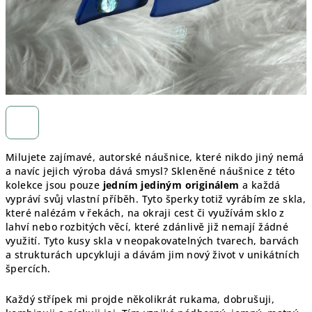
Milujete zajímavé, autorské náušnice, které nikdo jiný nemá
a navíc jejich výroba dává smysl? Skleněné náušnice z této
kolekce jsou pouze
jedním jediným originálem
a každá
vypráví svůj vlastní příběh. Tyto šperky totiž vyrábím ze skla,
které nalézám v řekách, na okraji cest či využívám sklo z
lahví nebo rozbitých věcí, které zdánlivě již nemají žádné
využití. Tyto kusy skla v neopakovatelných tvarech, barvách
a strukturách upcykluji a dávám jim nový život v unikátních
špercích.
Každý střípek mi projde několikrát rukama, dobrušuji,