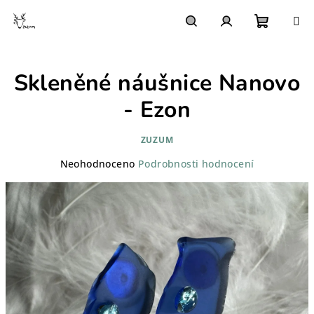
Přejít
na
obsah
Nákupn
Hledat
Přihlášení
Skleněné náušnice Nanovo
košík
- Ezon
ZUZUM
Průměrné
Neohodnoceno
Podrobnosti hodnocení
hodnocení
produktu
je
0,0
z
5
hvězdiček.