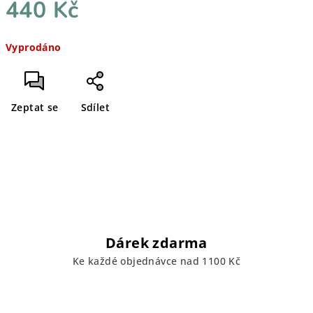
440 Kč
Měrná
Vyprodáno
cena:
Zeptat se
Sdílet
Dárek zdarma
Ke každé objednávce nad 1100 Kč