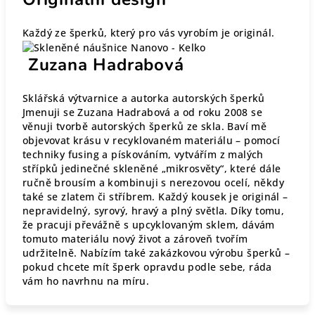
Každý ze šperků, který pro vás vyrobím je originál.
Zuzana Hadrabová
Sklářská výtvarnice a autorka autorských šperků
Jmenuji se Zuzana Hadrabová a od roku 2008 se
věnuji tvorbě autorských šperků ze skla. Baví mě
objevovat krásu v recyklovaném materiálu – pomocí
techniky fusing a pískováním, vytvářím z malých
střípků jedinečné skleněné „mikrosvěty“, které dále
ručně brousím a kombinuji s nerezovou ocelí, někdy
také se zlatem či stříbrem. Každý kousek je originál –
nepravidelný, syrový, hravý a plný světla. Díky tomu,
že pracuji převážně s upcyklovaným sklem, dávám
tomuto materiálu nový život a zároveň tvořím
udržitelně. Nabízím také zakázkovou výrobu šperků –
pokud chcete mít šperk opravdu podle sebe, ráda
vám ho navrhnu na míru.