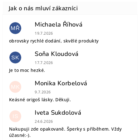
Michaela Říhová
MŘ
Hodnocení obchodu je 5 z 5 hvězdiček.
19.7.2026
obrovsky rychlé dodání, skvělé produkty
Soňa Kloudová
SK
Hodnocení obchodu je 5 z 5 hvězdiček.
17.7.2026
Je to moc hezké.
Monika Korbelová
MK
Hodnocení obchodu je 5 z 5 hvězdiček.
9.7.2026
Keásné origoš lásky. Děkuji.
Iveta Sukdolová
IS
Hodnocení obchodu je 5 z 5 hvězdiček.
24.6.2026
Nakupuji zde opakovaně. Šperky s příběhem. Vždy
úžasné:-).