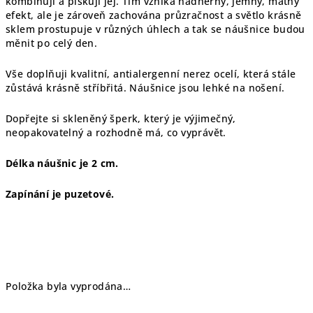
kombinuji a pískuji jej. Tím vzniká nádherný, jemný, matný
efekt, ale je zároveň zachována průzračnost a světlo krásně
sklem prostupuje v různých úhlech a tak se náušnice budou
měnit po celý den.
Vše doplňuji kvalitní, antialergenní nerez ocelí, která stále
zůstává krásně stříbřitá. Náušnice jsou lehké na nošení.
Dopřejte si skleněný šperk, který je výjimečný,
neopakovatelný a rozhodně má, co vyprávět.
Délka náušnic je 2 cm.
Zapínání je puzetové.
Položka byla vyprodána…