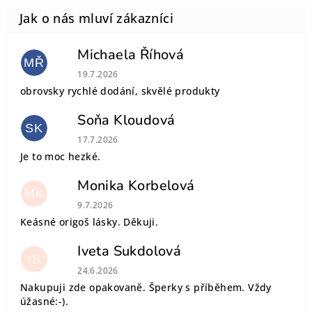
Michaela Říhová
MŘ
Hodnocení obchodu je 5 z 5 hvězdiček.
19.7.2026
obrovsky rychlé dodání, skvělé produkty
Soňa Kloudová
SK
Hodnocení obchodu je 5 z 5 hvězdiček.
17.7.2026
Je to moc hezké.
Monika Korbelová
MK
Hodnocení obchodu je 5 z 5 hvězdiček.
9.7.2026
Keásné origoš lásky. Děkuji.
Iveta Sukdolová
IS
Hodnocení obchodu je 5 z 5 hvězdiček.
24.6.2026
Nakupuji zde opakovaně. Šperky s příběhem. Vždy
úžasné:-).