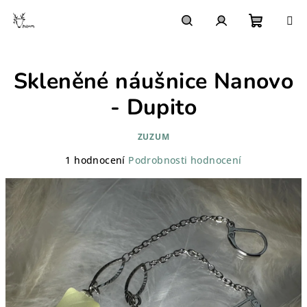
Přejít
na
obsah
Nákupn
Hledat
Přihlášení
Skleněné náušnice Nanovo
košík
- Dupito
ZUZUM
Průměrné
1 hodnocení
Podrobnosti hodnocení
hodnocení
produktu
je
5,0
z
5
hvězdiček.