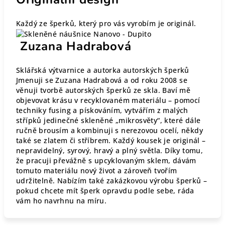
Každý ze šperků, který pro vás vyrobím je originál.
Zuzana Hadrabová
Sklářská výtvarnice a autorka autorských šperků
Jmenuji se Zuzana Hadrabová a od roku 2008 se
věnuji tvorbě autorských šperků ze skla. Baví mě
objevovat krásu v recyklovaném materiálu – pomocí
techniky fusing a pískováním, vytvářím z malých
střípků jedinečné skleněné „mikrosvěty“, které dále
ručně brousím a kombinuji s nerezovou ocelí, někdy
také se zlatem či stříbrem. Každý kousek je originál –
nepravidelný, syrový, hravý a plný světla. Díky tomu,
že pracuji převážně s upcyklovaným sklem, dávám
tomuto materiálu nový život a zároveň tvořím
udržitelně. Nabízím také zakázkovou výrobu šperků –
pokud chcete mít šperk opravdu podle sebe, ráda
vám ho navrhnu na míru.