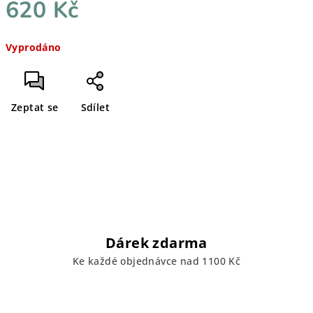
620 Kč
Měrná
Vyprodáno
cena:
Zeptat se
Sdílet
Dárek zdarma
Ke každé objednávce nad 1100 Kč