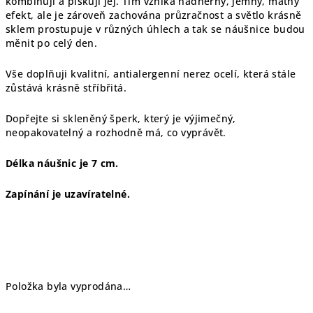
kombinuji a pískuji jej. Tím vzniká nádherný, jemný, matný
efekt, ale je zároveň zachována průzračnost a světlo krásně
sklem prostupuje v různých úhlech a tak se náušnice budou
měnit po celý den.
Vše doplňuji kvalitní, antialergenní nerez ocelí, která stále
zůstává krásně stříbřitá.
Dopřejte si skleněný šperk, který je výjimečný,
neopakovatelný a rozhodně má, co vyprávět.
Délka náušnic je 7 cm.
Zapínání je uzavíratelné.
Položka byla vyprodána…