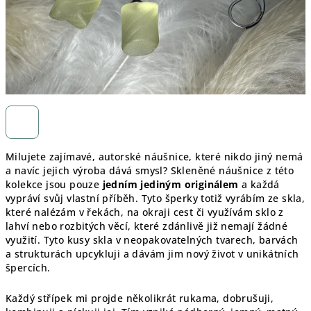
Milujete zajímavé, autorské náušnice, které nikdo jiný nemá
a navíc jejich výroba dává smysl? Skleněné náušnice z této
kolekce jsou pouze
jedním jediným originálem
a každá
vypráví svůj vlastní příběh. Tyto šperky totiž vyrábím ze skla,
které nalézám v řekách, na okraji cest či využívám sklo z
lahví nebo rozbitých věcí, které zdánlivě již nemají žádné
využití. Tyto kusy skla v neopakovatelných tvarech, barvách
a strukturách upcykluji a dávám jim nový život v unikátních
špercích.
Každý střípek mi projde několikrát rukama, dobrušuji,