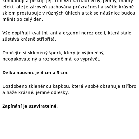
kombinuji a pískuji jej. Tím vzniká nádherný, jemný, matný
efekt, ale je zároveň zachována průzračnost a světlo krásně
sklem prostupuje v různých úhlech a tak se náušnice budou
měnit po celý den.
Vše doplňuji kvalitní, antialergenní nerez ocelí, která stále
zůstává krásně stříbřitá.
Dopřejte si skleněný šperk, který je výjimečný,
neopakovatelný a rozhodně má, co vyprávět.
Délka náušnic je 4 cm a 3 cm.
Dozdobeno skleněnou kapkou, která v sobě obsahuje stříbro
a háže krásné, jemné odlesky.
Zapínání je uzavíratelné.