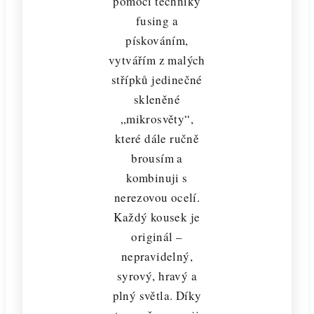
pomocí techniky
fusing a
pískováním,
vytvářím z malých
střípků jedinečné
skleněné
„mikrosvěty“,
které dále ručně
brousím a
kombinuji s
nerezovou ocelí.
Každý kousek je
originál –
nepravidelný,
syrový, hravý a
plný světla. Díky