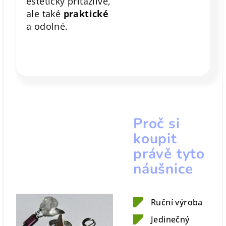
esteticky přitažlivé,
ale také
praktické
a odolné.
Proč si
koupit
právě tyto
náušnice
Ruční výroba
Jedinečný