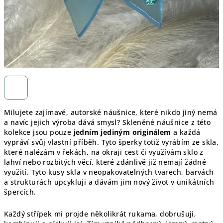
Milujete zajímavé, autorské náušnice, které nikdo jiný nemá
a navíc jejich výroba dává smysl? Skleněné náušnice z této
kolekce jsou pouze
jedním jediným originálem
a každá
vypráví svůj vlastní příběh. Tyto šperky totiž vyrábím ze skla,
které nalézám v řekách, na okraji cest či využívám sklo z
lahví nebo rozbitých věcí, které zdánlivě již nemají žádné
využití. Tyto kusy skla v neopakovatelných tvarech, barvách
a strukturách upcykluji a dávám jim nový život v unikátních
špercích.
Každý střípek mi projde několikrát rukama, dobrušuji,