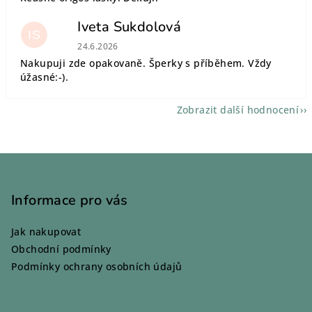
Iveta Sukdolová
IS
Hodnocení obchodu je 5 z 5 hvězdiček.
24.6.2026
Nakupuji zde opakovaně. Šperky s příběhem. Vždy
úžasné:-).
Zobrazit další hodnocení
Z
á
p
Informace pro vás
a
Jak nakupovat
t
Obchodní podmínky
í
Podmínky ochrany osobních údajů