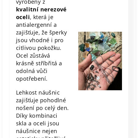
vyrobeny z
kvalitní nerezové
oceli
, která je
antialergenní a
zajišťuje, že šperky
jsou vhodné i pro
citlivou pokožku.
Ocel zůstává
krásně stříbřitá a
odolná vůči
opotřebení.
Lehkost náušnic
zajišťuje pohodlné
nošení po celý den.
Díky kombinaci
skla a oceli jsou
náušnice nejen