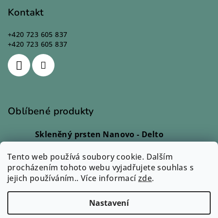
Kontakt
+420 723 605 837
+420 723 605 837
Oblíbené produkty
Skleněný prsten Nanovo - Delto
Ivana Kadlecová
|
Hodnocení produktu je 5 z 5 hvězdiček.
Tento web používá soubory cookie. Dalším
Skleněný prsten - Lio
procházením tohoto webu vyjadřujete souhlas s
Monika Svobodová
|
jejich používáním.. Více informací
Hodnocení produktu je 5 z 5 hvězdiček.
zde
.
Skleněný prsten - Rono
Ilona Dvořáková
|
Nastavení
Hodnocení produktu je 5 z 5 hvězdiček.