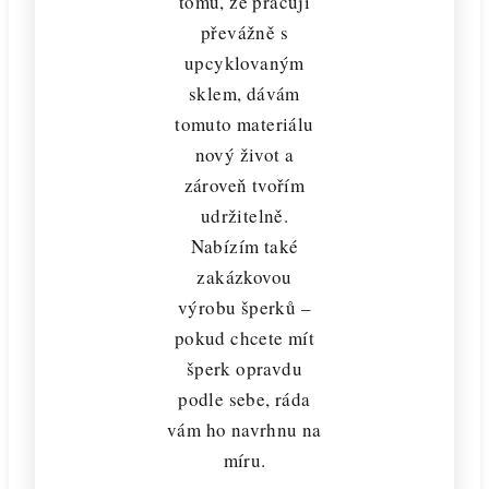
tomu, že pracuji
převážně s
upcyklovaným
sklem, dávám
tomuto materiálu
nový život a
zároveň tvořím
udržitelně.
Nabízím také
zakázkovou
výrobu šperků –
pokud chcete mít
šperk opravdu
podle sebe, ráda
vám ho navrhnu na
míru.