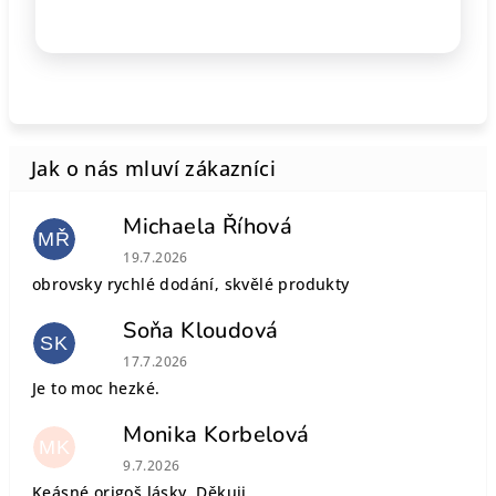
Michaela Říhová
MŘ
Hodnocení obchodu je 5 z 5 hvězdiček.
19.7.2026
obrovsky rychlé dodání, skvělé produkty
Soňa Kloudová
SK
Hodnocení obchodu je 5 z 5 hvězdiček.
17.7.2026
Je to moc hezké.
Monika Korbelová
MK
Hodnocení obchodu je 5 z 5 hvězdiček.
9.7.2026
Keásné origoš lásky. Děkuji.