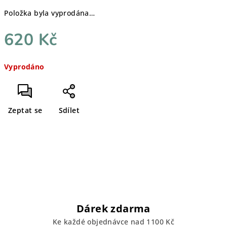
Položka byla vyprodána…
620 Kč
Měrná
Vyprodáno
cena:
Zeptat se
Sdílet
Dárek zdarma
Ke každé objednávce nad 1100 Kč