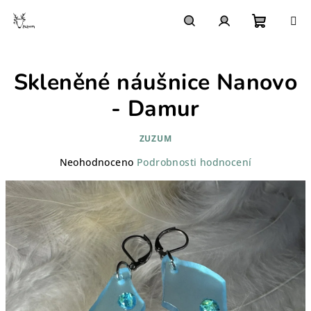
Přejít
na
obsah
Nákupn
Hledat
Přihlášení
Skleněné náušnice Nanovo
košík
- Damur
ZUZUM
Průměrné
Neohodnoceno
Podrobnosti hodnocení
hodnocení
produktu
je
0,0
z
5
hvězdiček.