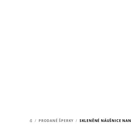
Přejít
na
obsah
/
PRODANÉ ŠPERKY
/
SKLENĚNÉ NÁUŠNICE NAN
DOMŮ