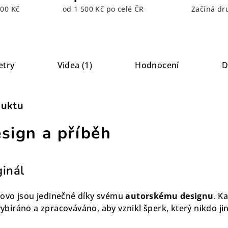
00 Kč
od 1 500 Kč po celé ČR
Začíná dr
etry
Videa (1)
Hodnocení
D
duktu
esign a příběh
ginál
ovo jsou jedinečné díky svému
autorskému designu
. K
 vybíráno a zpracováváno, aby vznikl šperk, který nikdo j