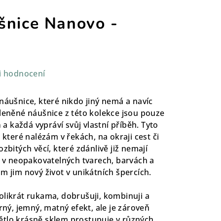
šnice Nanovo -
i hodnocení
náušnice, které nikdo jiný nemá a navíc
kleněné náušnice z této kolekce jsou pouze
m
a každá vypráví svůj vlastní příběh. Tyto
 které nalézám v řekách, na okraji cest či
zbitých věcí, které zdánlivě již nemají
la v neopakovatelných tvarech, barvách a
m jim nový život v unikátních špercích.
olikrát rukama, dobrušuji, kombinuji a
erný, jemný, matný efekt, ale je zároveň
ětlo krásně sklem prostupuje v různých