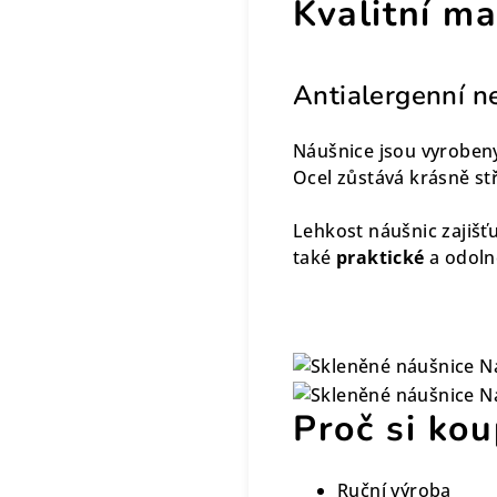
Kvalitní ma
Antialergenní n
Náušnice jsou vyroben
Ocel zůstává krásně stř
Lehkost náušnic zajišťu
také
praktické
a odoln
Proč si kou
Ruční výroba