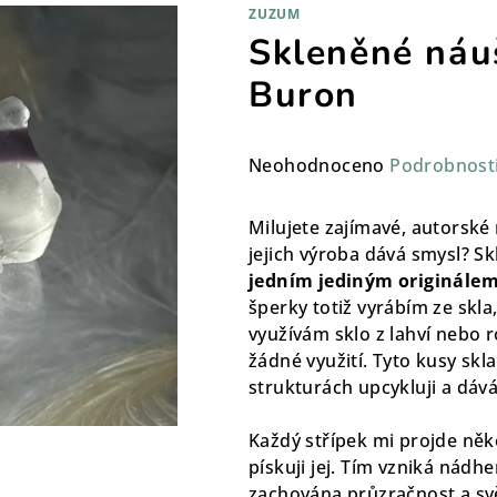
ZUZUM
Skleněné náu
Buron
Průměrné
Neohodnoceno
Podrobnost
hodnocení
produktu
Milujete zajímavé, autorské 
je
jejich výroba dává smysl? S
0,0
jedním jediným originále
z
šperky totiž vyrábím ze skla,
5
využívám sklo z lahví nebo ro
hvězdiček.
žádné využití. Tyto kusy sk
strukturách upcykluji a dává
Každý střípek mi projde něk
pískuji jej. Tím vzniká nádh
zachována průzračnost a sv