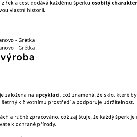
a z řek a cest dodává každému šperku
osobitý charakte
u vlastní historii.
 výroba
je založena na
upcyklaci
, což znamená, že sklo, které b
 šetrný k životnímu prostředí a podporuje udržitelnost.
ách a ručně zpracováno, což zajišťuje, že každý šperk je
váte k ochraně přírody.