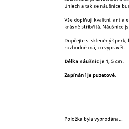
úhlech a tak se náušnice bu
Vše doplňuji kvalitní, antial
krásně stříbřitá. Náušnice j
Dopřejte si skleněný šperk, 
rozhodně má, co vyprávět.
Délka náušnic je 1, 5 cm.
Zapínání je puzetové.
Položka byla vyprodána…