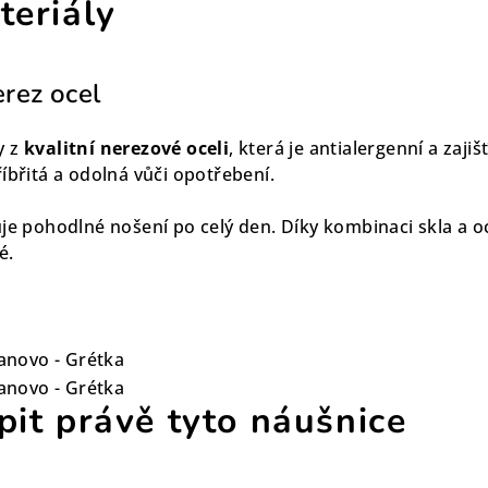
teriály
erez ocel
y z
kvalitní nerezové oceli
, která je antialergenní a zaji
íbřitá a odolná vůči opotřebení.
je pohodlné nošení po celý den. Díky kombinaci skla a oce
é.
pit právě tyto náušnice