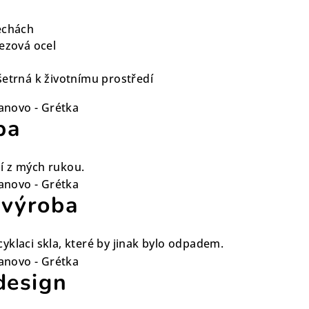
echách
rezová ocel
šetrná k životnímu prostředí
ba
í z mých rukou.
 výroba
yklaci skla, které by jinak bylo odpadem.
design