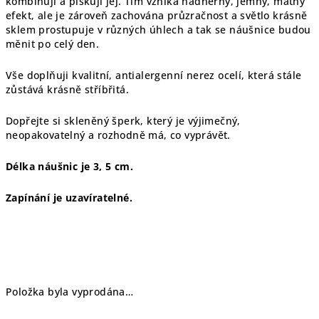
kombinuji a pískuji jej. Tím vzniká nádherný, jemný, matný
efekt, ale je zároveň zachována průzračnost a světlo krásně
sklem prostupuje v různých úhlech a tak se náušnice budou
měnit po celý den.
Vše doplňuji kvalitní, antialergenní nerez ocelí, která stále
zůstává krásně stříbřitá.
Dopřejte si skleněný šperk, který je výjimečný,
neopakovatelný a rozhodně má, co vyprávět.
Délka náušnic je 3, 5 cm.
Zapínání je uzavíratelné.
Položka byla vyprodána…