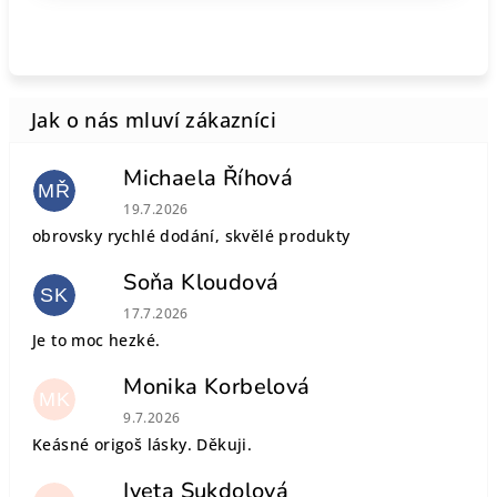
Michaela Říhová
MŘ
Hodnocení obchodu je 5 z 5 hvězdiček.
19.7.2026
obrovsky rychlé dodání, skvělé produkty
Soňa Kloudová
SK
Hodnocení obchodu je 5 z 5 hvězdiček.
17.7.2026
Je to moc hezké.
Monika Korbelová
MK
Hodnocení obchodu je 5 z 5 hvězdiček.
9.7.2026
Keásné origoš lásky. Děkuji.
Iveta Sukdolová