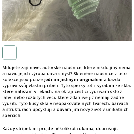
Milujete zajímavé, autorské náušnice, které nikdo jiný nemá
a navíc jejich výroba dává smysl? Skleněné náušnice z této
kolekce jsou pouze
jedním jediným originálem
a každá
vypráví svůj vlastní příběh. Tyto šperky totiž vyrábím ze skla,
které nalézám v řekách, na okraji cest či využívám sklo z
lahví nebo rozbitých věcí, které zdánlivě již nemají žádné
využití. Tyto kusy skla v neopakovatelných tvarech, barvách
a strukturách upcykluji a dávám jim nový život v unikátních
špercích.
Každý střípek mi projde několikrát rukama, dobrušuji,