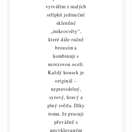
vytvářím z malých
střípků jedinečné
skleněné
„mikrosvěty“,
které dále ručně
brousím a
kombinuji s
nerezovou ocelí.
Každý kousek je
originál –
nepravidelný,
syrový, hravý a
plný světla. Díky
tomu, že pracuji
převážně s
upcyklovaným