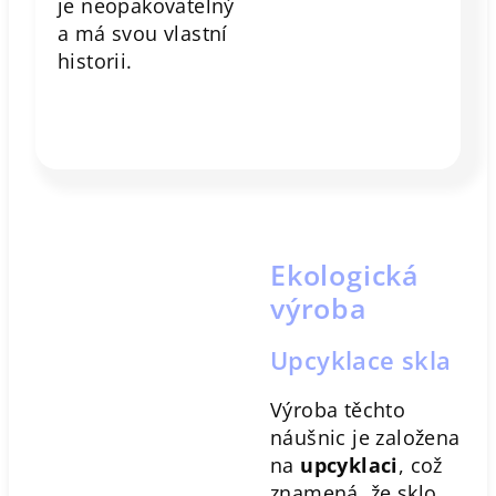
je neopakovatelný
a má svou vlastní
historii.
Ekologická
výroba
Upcyklace skla
Výroba těchto
náušnic je založena
na
upcyklaci
, což
znamená, že sklo,