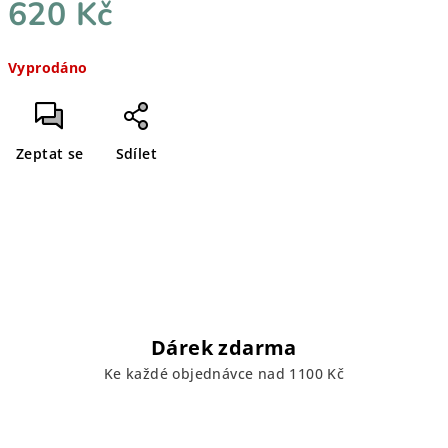
620 Kč
Měrná
Vyprodáno
cena:
Zeptat se
Sdílet
Dárek zdarma
Ke každé objednávce nad 1100 Kč