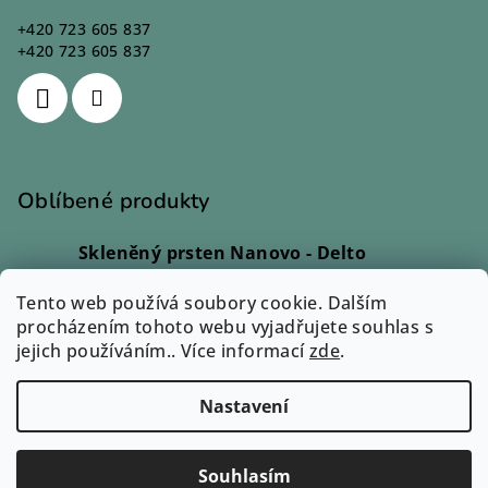
+420 723 605 837
+420 723 605 837
Oblíbené produkty
Skleněný prsten Nanovo - Delto
Ivana Kadlecová
|
Hodnocení produktu je 5 z 5 hvězdiček.
Tento web používá soubory cookie. Dalším
Skleněný prsten - Lio
procházením tohoto webu vyjadřujete souhlas s
Monika Svobodová
|
jejich používáním.. Více informací
Hodnocení produktu je 5 z 5 hvězdiček.
zde
.
Skleněný prsten - Rono
Ilona Dvořáková
|
Nastavení
Hodnocení produktu je 5 z 5 hvězdiček.
Copyright 2026
Zuzum.cz
. Všechna práva vyhrazena.
Souhlasím