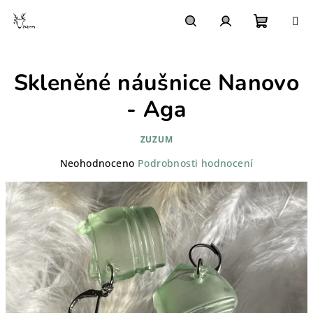
Přejít
na
obsah
Nákupn
Hledat
Přihlášení
Skleněné náušnice Nanovo
košík
- Aga
ZUZUM
Průměrné
Neohodnoceno
Podrobnosti hodnocení
hodnocení
produktu
je
0,0
z
5
hvězdiček.