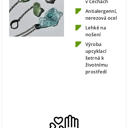
v Čechách
Antialergenní,
nerezová ocel
Lehké na
nošení
Výroba
upcyklací
šetrná k
životnímu
prostředí