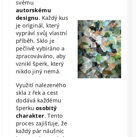
svému
autorskému
designu
. Každý kus
je originál, který
vypráví svůj vlastní
příběh. Sklo je
pečlivě vybíráno a
zpracováváno, aby
vznikl šperk, který
nikdo jiný nemá.
Využití nalezeného
skla z řek a cest
dodává každému
šperku
osobitý
charakter
. Tento
proces zajišťuje, že
každý pár náušnic