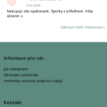
IS
Hodnocení obchodu je 5 z 5 hvězdiček.
24.6.2026
Nakupuji zde opakovaně. Šperky s příběhem. Vždy
úžasné:-).
Zobrazit další hodnocení
Z
á
p
Informace pro vás
a
Jak nakupovat
t
Obchodní podmínky
í
Podmínky ochrany osobních údajů
Kontakt