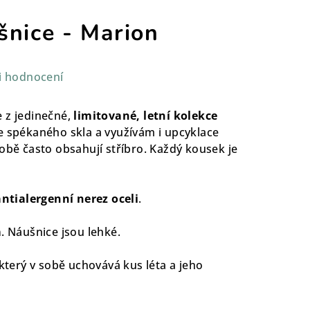
šnice - Marion
i hodnocení
 z jedinečné,
limitované, letní kolekce
e spékaného skla a využívám i upcyklace
obě často obsahují stříbro. Každý kousek je
antialergenní nerez oceli
.
m
. Náušnice jsou lehké.
 který v sobě uchovává kus léta a jeho