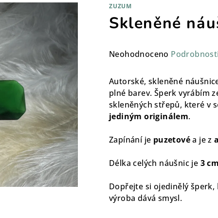
ZUZUM
Skleněné náu
Průměrné
Neohodnoceno
Podrobnost
hodnocení
produktu
Autorské, skleněné náušnice
je
plné barev. Šperk vyrábím z
0,0
skleněných střepů, které v s
z
jediným originálem
.
5
hvězdiček.
Zapínání je
puzetové
a je z
Délka celých náušnic je
3 c
Dopřejte si ojedinělý šperk,
výroba dává smysl.