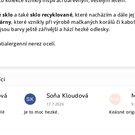
to kolekce vznikly inspirací barevným, veselým létem.
 sklo
a také
sklo recyklované
, které nacházím a dále je
lárny
, které vznikly při výrobě mačkaných korálů či kaboš
jsou barvy ještě zářivější a hází hezké odlesky.
ntialergenní nerez ocelí.
ová
Soňa Kloudová
SK
MK
 je 5 z 5 hvězdiček.
Hodnocení obchodu je 5 z 5 hvězdiček.
H
17.7.2026
9
ělé
Je to moc hezké.
Keásné origo