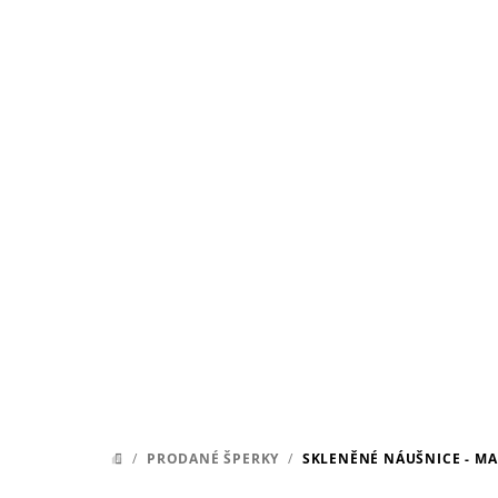
Přejít
na
obsah
/
PRODANÉ ŠPERKY
/
SKLENĚNÉ NÁUŠNICE - M
DOMŮ