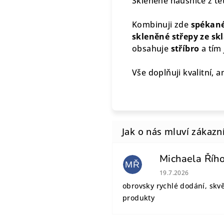
Skleněné náušnice z té
Kombinuji zde
spékané
skleněné střepy ze sk
obsahuje
stříbro
a tím 
Vše doplňuji kvalitní, a
Michaela Říh
MŘ
Hodnocení obchodu
19.7.2026
obrovsky rychlé dodání, skv
produkty