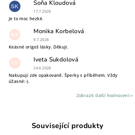
Soňa Kloudová
SK
Hodnocení obchodu je 5 z 5 hvězdiček.
17.7.2026
Je to moc hezké.
Monika Korbelová
MK
Hodnocení obchodu je 5 z 5 hvězdiček.
9.7.2026
Keásné origoš lásky. Děkuji.
Iveta Sukdolová
IS
Hodnocení obchodu je 5 z 5 hvězdiček.
24.6.2026
Nakupuji zde opakovaně. Šperky s příběhem. Vždy
úžasné:-).
Zobrazit další hodnocení
Související produkty