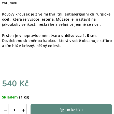
zaujmou.
Kovový kroužek je z velmi kvalitní, antialergenní chirurgické
oceli, která je vysoce leštěna. Můžete jej nastavit na
jakoukoliv velikost, neškrábe a velmi příjemně se nosí.
Prsten je v nepravidelném tvaru
o délce cca 1, 5 cm
.
Dozdobeno skleněnou kapkou, která v sobě obsahuje stříbro
a tím háže krásný, něžný odlesk.
540 Kč
Měrná
Skladem
(1 ks)
cena:
−
+
Do košíku