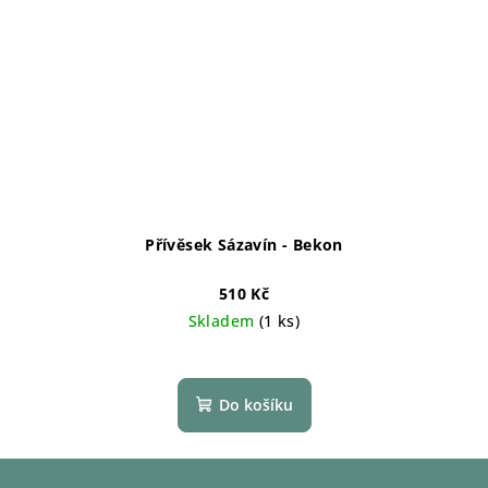
Přívěsek Sázavín - Bekon
510 Kč
Skladem
(1 ks)
Do košíku
Z