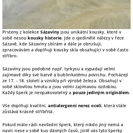
Prsteny z kolekce
Sázavíny
jsou unikátní kousky, které v
sobě nesou
kousky historie
. Jde o ojedinělé nálezy v řece
Sázavě, kde Sázavíny sbírám a dále je obrušuji,
zpracovávám a doplňuji kousky skla obsahující v sobě často
stříbro.
Sázavíny jsou podobné např. tyrkysu a vypadají velmi
zajímavě díky své barvě a bublinkatému povrchu. Pocházejí
ze 17. - 18. století a vznikly při výrobě železa. Obsahují v
sobě sklovitou hmotu a jsou velmi zajímavou ozdobou.
Každý šperk je
neopakovatelný a
pouze jediným originálem.
Vše doplňuji kvalitní,
antialergenní nerez ocelí
, která stále
zůstává krásně stříbřitá.
Pokud máte rádi nevšední šperk, který nikdo jiný nemá a
navíc nese v sobě kus dávných časů, jistě vás tyto šperky