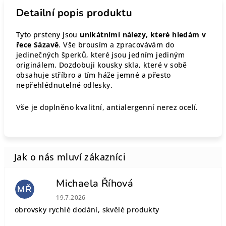
Detailní popis produktu
Tyto prsteny jsou
unikátními nálezy, které hledám v
řece Sázavě
. Vše brousím a zpracovávám do
jedinečných šperků, které jsou jedním jediným
originálem. Dozdobuji kousky skla, které v sobě
obsahuje stříbro a tím háže jemné a přesto
nepřehlédnutelné odlesky.
Vše je doplněno kvalitní, antialergenní nerez ocelí.
Michaela Říhová
MŘ
Hodnocení obchodu je 5 z 5 hvězdiček.
19.7.2026
obrovsky rychlé dodání, skvělé produkty