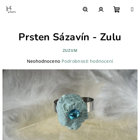
Přejít
na
obsah
Nákupn
Hledat
Přihlášení
Prsten Sázavín - Zulu
košík
ZUZUM
Průměrné
Neohodnoceno
Podrobnosti hodnocení
hodnocení
produktu
je
0,0
z
5
hvězdiček.