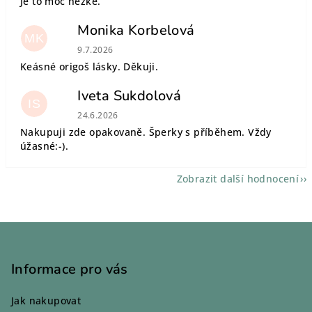
Je to moc hezké.
Monika Korbelová
MK
Hodnocení obchodu je 5 z 5 hvězdiček.
9.7.2026
Keásné origoš lásky. Děkuji.
Iveta Sukdolová
IS
Hodnocení obchodu je 5 z 5 hvězdiček.
24.6.2026
Nakupuji zde opakovaně. Šperky s příběhem. Vždy
úžasné:-).
Zobrazit další hodnocení
Z
á
p
Informace pro vás
a
Jak nakupovat
t