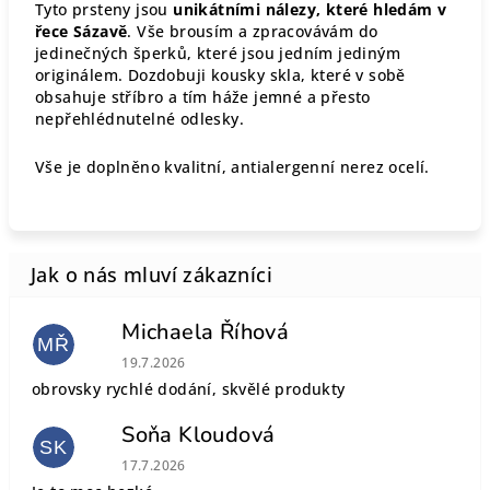
Tyto prsteny jsou
unikátními nálezy, které hledám v
řece Sázavě
. Vše brousím a zpracovávám do
jedinečných šperků, které jsou jedním jediným
originálem. Dozdobuji kousky skla, které v sobě
obsahuje stříbro a tím háže jemné a přesto
nepřehlédnutelné odlesky.
Vše je doplněno kvalitní, antialergenní nerez ocelí.
Michaela Říhová
MŘ
Hodnocení obchodu je 5 z 5 hvězdiček.
19.7.2026
obrovsky rychlé dodání, skvělé produkty
Soňa Kloudová
SK
Hodnocení obchodu je 5 z 5 hvězdiček.
17.7.2026