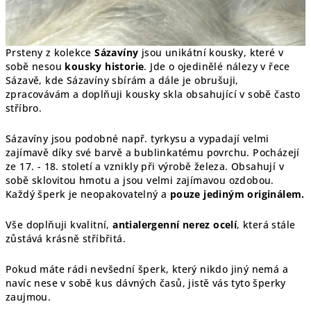
Prsteny z kolekce
Sázavíny
jsou unikátní kousky, které v
sobě nesou
kousky historie
. Jde o ojedinělé nálezy v řece
Sázavě, kde Sázavíny sbírám a dále je obrušuji,
zpracovávám a doplňuji kousky skla obsahující v sobě často
stříbro.
Sázavíny jsou podobné např. tyrkysu a vypadají velmi
zajímavě díky své barvě a bublinkatému povrchu. Pocházejí
ze 17. - 18. století a vznikly při výrobě železa. Obsahují v
sobě sklovitou hmotu a jsou velmi zajímavou ozdobou.
Každý šperk je
neopakovatelný a
pouze jediným originálem.
Vše doplňuji kvalitní,
antialergenní nerez ocelí
, která stále
zůstává krásně stříbřitá.
Pokud máte rádi nevšední šperk, který nikdo jiný nemá a
navíc nese v sobě kus dávných časů, jistě vás tyto šperky
zaujmou.