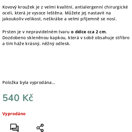
Kovový kroužek je z velmi kvalitní, antialergenní chirurgické
oceli, která je vysoce leštěna. Můžete jej nastavit na
jakoukoliv velikost, neškrábe a velmi příjemně se nosí.
Prsten je v nepravidelném tvaru
o délce cca 2 cm
.
Dozdobeno skleněnou kapkou, která v sobě obsahuje stříbro
a tím háže krásný, něžný odlesk.
Položka byla vyprodána…
540 Kč
Měrná
Vyprodáno
cena: