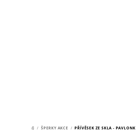
Přejít
na
obsah
/
ŠPERKY AKCE
/
PŘÍVĚSEK ZE SKLA - PAVLONK
DOMŮ