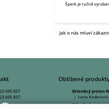
Šperk je ručně vyroben
akt
Oblíbené produkt
23 605 837
23 605 837
Ivana Kadlecová
|
Hodnocení produktu j
Skleněný prsten - 