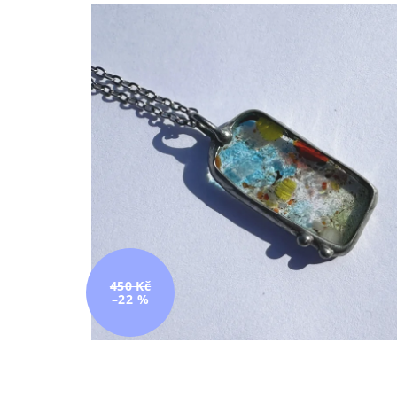
450 Kč
–22 %