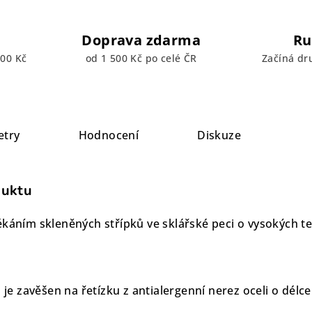
Doprava zdarma
Ru
00 Kč
od 1 500 Kč po celé ČR
Začíná dr
etry
Hodnocení
Diskuze
duktu
ékáním skleněných střípků ve sklářské peci o vysokých te
a je zavěšen na řetízku z antialergenní nerez oceli o délc