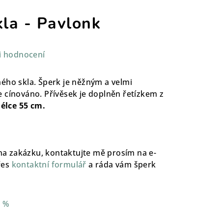
kla - Pavlonk
i hodnocení
ého skla. Šperk je něžným a velmi
 cínováno. Přívěsek je doplněn řetízkem z
élce 55 cm.
 na zakázku, kontaktujte mě prosím na e-
řes
kontaktní formulář
a ráda vám šperk
2 %