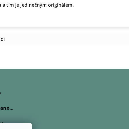
 a tím je jedinečným originálem.
y
Skleněný prsten Nanovo - Delto
e 5 z 5 hvězdiček.
Lio