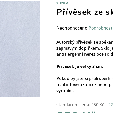
ZUZUM
Přívěsek ze s
Průměrné
Neohodnoceno
Podrobnost
hodnocení
produktu
Autorský přívěsek ze spékan
je
zajímavým doplňkem. Sklo je
0,0
antialergenní nerez oceli o
d
z
5
Přívěsek je velký 3 cm.
hvězdiček.
Pokud by jste si přáli šperk
mail:info@zuzum.cz nebo p
vyrobím.
standardní cena:
450 Kč
–2