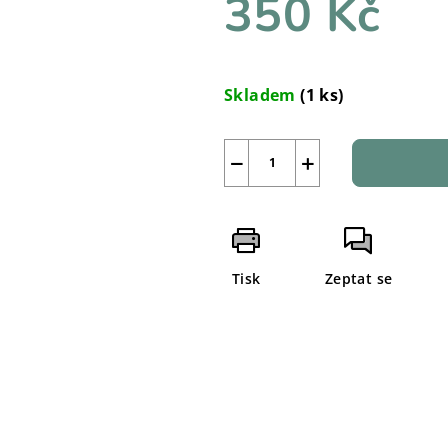
350 Kč
Měrná
cena:
Skladem
(1 ks)
−
+
Tisk
Zeptat se