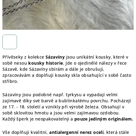
Přívěseky z kolekce
Sázavíny
jsou unikátní kousky, které v
sobě nesou
kousky historie
. Jde o ojedinělé nálezy v řece
Sázavě, kde Sázavíny sbírám a dále je obrušuji,
zpracovávám a doplňuji kousky skla obsahující v sobě často
stříbro.
Sázavíny jsou podobné např. tyrkysu a vypadají velmi
zajímavě díky své barvě a bublinkatému povrchu. Pocházejí
ze 17. - 18. století a vznikly při výrobě železa. Obsahují v
sobě sklovitou hmotu a jsou velmi zajímavou ozdobou.
Každý šperk je
neopakovatelný a
pouze jediným originálem.
Vše doplňuji kvalitní,
antialergenní nerez ocelí
, která stále