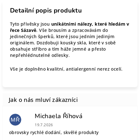
Detailní popis produktu
Tyto přívěsky jsou
unikátními nálezy, které hledám v
řece Sázavě
. Vše brousím a zpracovávám do
jedinečných šperků, které jsou jedním jediným
originálem. Dozdobuji kousky skla, které v sobě
obsahuje stříbro a tím háže jemné a přesto
nepřehlédnutelné odlesky.
Vše je doplněno kvalitní, antialergenní nerez ocelí.
Michaela Říhová
MŘ
Hodnocení obchodu je 5 z 5 hvězdiček.
19.7.2026
obrovsky rychlé dodání, skvělé produkty