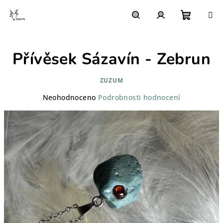
Přejít
na
obsah
Nákupn
Hledat
Přihlášení
Přívěsek Sázavín - Zebrun
košík
ZUZUM
Průměrné
Neohodnoceno
Podrobnosti hodnocení
hodnocení
produktu
je
0,0
z
5
hvězdiček.