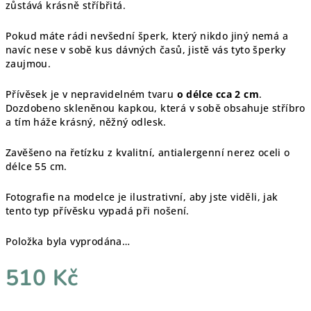
zůstává krásně stříbřitá.
Pokud máte rádi nevšední šperk, který nikdo jiný nemá a
navíc nese v sobě kus dávných časů, jistě vás tyto šperky
zaujmou.
Přívěsek je v nepravidelném tvaru
o délce cca 2 cm
.
Dozdobeno skleněnou kapkou, která v sobě obsahuje stříbro
a tím háže krásný, něžný odlesk.
Zavěšeno na řetízku z kvalitní, antialergenní nerez oceli o
délce 55 cm.
Fotografie na modelce je ilustrativní, aby jste viděli, jak
tento typ přívěsku vypadá při nošení.
Položka byla vyprodána…
510 Kč
Měrná