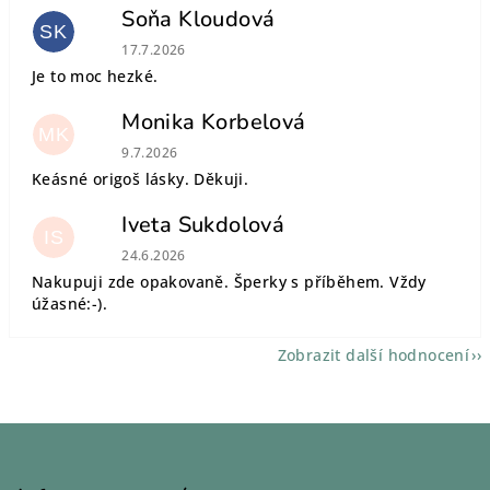
Soňa Kloudová
SK
Hodnocení obchodu je 5 z 5 hvězdiček.
17.7.2026
Je to moc hezké.
Monika Korbelová
MK
Hodnocení obchodu je 5 z 5 hvězdiček.
9.7.2026
Keásné origoš lásky. Děkuji.
Iveta Sukdolová
IS
Hodnocení obchodu je 5 z 5 hvězdiček.
24.6.2026
Nakupuji zde opakovaně. Šperky s příběhem. Vždy
úžasné:-).
Zobrazit další hodnocení
Z
á