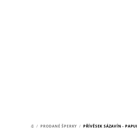
Přejít
na
obsah
/
PRODANÉ ŠPERKY
/
PŘÍVĚSEK SÁZAVÍN - PAPU
DOMŮ