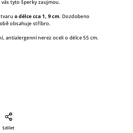
ě vás tyto šperky zaujmou.
 tvaru
o délce cca 1, 9 cm
. Dozdobeno
obě obsahuje stříbro.
í, antialergenní nerez oceli o délce 55 cm.
Sdílet