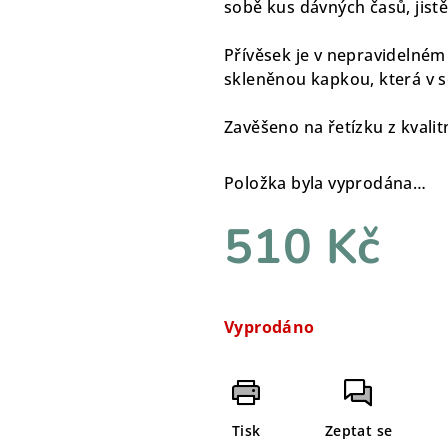
sobě kus dávných časů, jist
Přívěsek je v nepravidelném
skleněnou kapkou, která v s
Zavěšeno na řetízku z kvalitn
Položka byla vyprodána…
510 Kč
Měrná
cena:
Vyprodáno
Tisk
Zeptat se