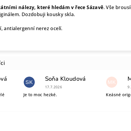
átními nálezy, které hledám v řece Sázavě
. Vše brous
iginálem. Dozdobuji kousky skla.
, antialergenní nerez ocelí.
ová
Soňa Kloudová
SK
MK
 je 5 z 5 hvězdiček.
Hodnocení obchodu je 5 z 5 hvězdiček.
H
17.7.2026
9
ělé
Je to moc hezké.
Keásné origo