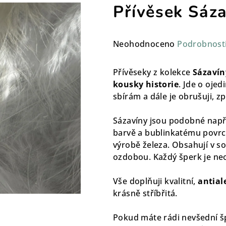
Přívěsek Sáza
Průměrné
Neohodnoceno
Podrobnost
hodnocení
produktu
Přívěseky z kolekce
Sázaví
je
kousky historie
. Jde o ojed
0,0
sbírám a dále je obrušuji, z
z
5
Sázavíny jsou podobné např.
hvězdiček.
barvě a bublinkatému povrchu.
výrobě železa. Obsahují v s
ozdobou. Každý šperk je
ne
Vše doplňuji kvalitní,
antial
krásně stříbřitá.
Pokud máte rádi nevšední šp