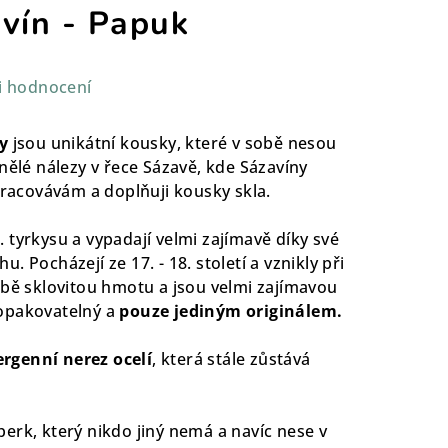
vín - Papuk
i hodnocení
ny
jsou unikátní kousky, které v sobě nesou
inělé nálezy v řece Sázavě, kde Sázavíny
pracovávám a doplňuji kousky skla.
 tyrkysu a vypadají velmi zajímavě díky své
 Pocházejí ze 17. - 18. století a vznikly při
obě sklovitou hmotu a jsou velmi zajímavou
opakovatelný a
pouze jediným originálem.
ergenní nerez ocelí
, která stále zůstává
erk, který nikdo jiný nemá a navíc nese v