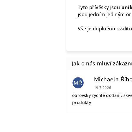
Tyto přívěsky jsou
unik
jsou jedním jediným or
Vše je doplněno kvalitní
Michaela Říh
MŘ
Hodnocení obchodu
19.7.2026
obrovsky rychlé dodání, skv
produkty