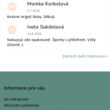
Monika Korbelová
MK
Hodnocení obchodu je 5 z 5 hvězdiček.
9.7.2026
Keásné origoš lásky. Děkuji.
Iveta Sukdolová
IS
Hodnocení obchodu je 5 z 5 hvězdiček.
24.6.2026
Nakupuji zde opakovaně. Šperky s příběhem. Vždy
úžasné:-).
Zobrazit další hodnocení
Z
á
p
Informace pro vás
a
Jak nakupovat
t
Obchodní podmínky
í