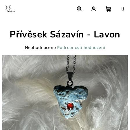
Přejít
na
obsah
Nákupn
Hledat
Přihlášení
Přívěsek Sázavín - Lavon
košík
Průměrné
Neohodnoceno
Podrobnosti hodnocení
hodnocení
produktu
je
0,0
z
5
hvězdiček.