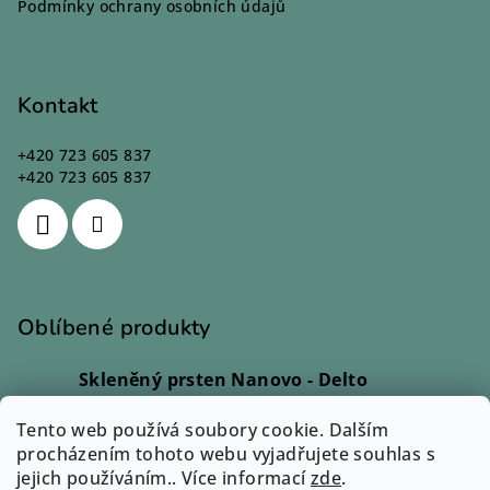
Podmínky ochrany osobních údajů
Kontakt
+420 723 605 837
+420 723 605 837
Oblíbené produkty
Skleněný prsten Nanovo - Delto
Ivana Kadlecová
|
Hodnocení produktu je 5 z 5 hvězdiček.
Tento web používá soubory cookie. Dalším
Skleněný prsten - Lio
procházením tohoto webu vyjadřujete souhlas s
Monika Svobodová
|
jejich používáním.. Více informací
Hodnocení produktu je 5 z 5 hvězdiček.
zde
.