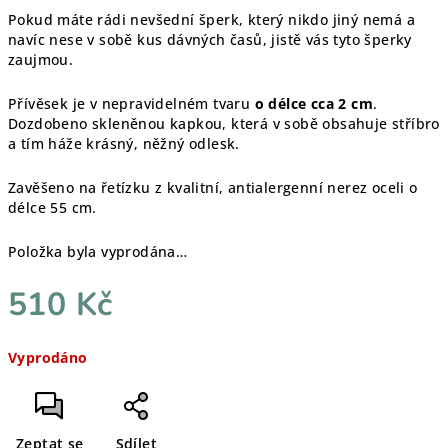
Pokud máte rádi nevšední šperk, který nikdo jiný nemá a
navíc nese v sobě kus dávných časů, jistě vás tyto šperky
zaujmou.
Přívěsek je v nepravidelném tvaru
o délce cca 2 cm
.
Dozdobeno skleněnou kapkou, která v sobě obsahuje stříbro
a tím háže krásný, něžný odlesk.
Zavěšeno na řetízku z kvalitní, antialergenní nerez oceli o
délce 55 cm.
Položka byla vyprodána…
510 Kč
Měrná
Vyprodáno
cena:
Zeptat se
Sdílet