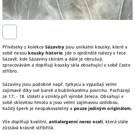
Přívěseky z kolekce
Sázavíny
jsou unikátní kousky, které v
sobě nesou
kousky historie
. Jde o ojedinělé nálezy v řece
Sázavě, kde Sázavíny sbírám a dále je obrušuji,
zpracovávám a doplňuji kousky skla obsahující v sobě často
stříbro.
Sázavíny jsou podobné např. tyrkysu a vypadají velmi
zajímavě díky své barvě a bublinkatému povrchu. Pocházejí
ze 17. - 18. století a vznikly při výrobě železa. Obsahují v
sobě sklovitou hmotu a jsou velmi zajímavou ozdobou.
Každý šperk je
neopakovatelný a
pouze jediným originálem.
Vše doplňuji kvalitní,
antialergenní nerez ocelí
, která stále
zůstává krásně stříbřitá.