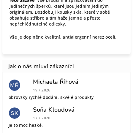
řece Sázavě
. Vše brousím a zpracovávám do
jedinečných šperků, které jsou jedním jediným
originálem. Dozdobuji kousky skla, které v sobě
obsahuje stříbro a tím háže jemné a přesto
nepřehlédnutelné odlesky.
Vše je doplněno kvalitní, antialergenní nerez ocelí.
Michaela Říhová
MŘ
Hodnocení obchodu je 5 z 5 hvězdiček.
19.7.2026
obrovsky rychlé dodání, skvělé produkty
Soňa Kloudová
SK
Hodnocení obchodu je 5 z 5 hvězdiček.
17.7.2026
Je to moc hezké.