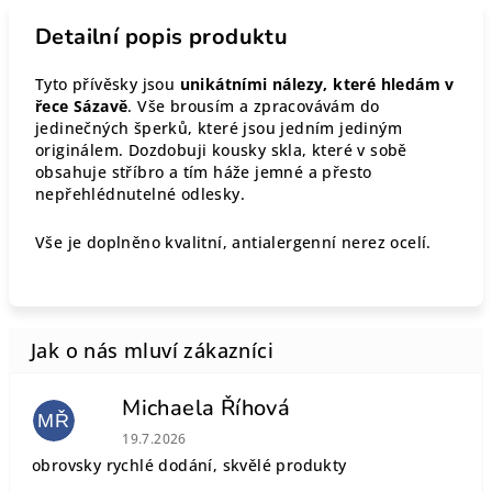
Detailní popis produktu
Tyto přívěsky jsou
unikátními nálezy, které hledám v
řece Sázavě
. Vše brousím a zpracovávám do
jedinečných šperků, které jsou jedním jediným
originálem. Dozdobuji kousky skla, které v sobě
obsahuje stříbro a tím háže jemné a přesto
nepřehlédnutelné odlesky.
Vše je doplněno kvalitní, antialergenní nerez ocelí.
Michaela Říhová
MŘ
Hodnocení obchodu je 5 z 5 hvězdiček.
19.7.2026
obrovsky rychlé dodání, skvělé produkty