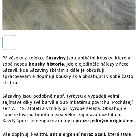
Přívěseky z kolekce
Sázavíny
jsou unikátní kousky, které v
sobě nesou
kousky historie
. Jde o ojedinělé nálezy v řece
Sázavě, kde Sázavíny sbírám a dále je obrušuji,
zpracovávám a doplňuji kousky skla obsahující v sobě často
stříbro.
Sázavíny jsou podobné např. tyrkysu a vypadají velmi
zajímavě díky své barvě a bublinkatému povrchu. Pocházejí
ze 17. - 18. století a vznikly při výrobě železa. Obsahují v
sobě sklovitou hmotu a jsou velmi zajímavou ozdobou.
Každý šperk je
neopakovatelný a
pouze jediným originálem.
Vše doplňuji kvalitní,
antialergenní nerez ocelí
, která stále