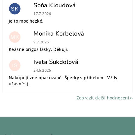
Soňa Kloudová
SK
Hodnocení obchodu je 5 z 5 hvězdiček.
17.7.2026
Je to moc hezké.
Monika Korbelová
MK
Hodnocení obchodu je 5 z 5 hvězdiček.
9.7.2026
Keásné origoš lásky. Děkuji.
Iveta Sukdolová
IS
Hodnocení obchodu je 5 z 5 hvězdiček.
24.6.2026
Nakupuji zde opakovaně. Šperky s příběhem. Vždy
úžasné:-).
Zobrazit další hodnocení
Z
á