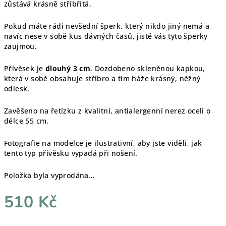
zůstává krásně stříbřitá.
Pokud máte rádi nevšední šperk, který nikdo jiný nemá a
navíc nese v sobě kus dávných časů, jistě vás tyto šperky
zaujmou.
Přívěsek je
dlouhý 3 cm
. Dozdobeno skleněnou kapkou,
která v sobě obsahuje stříbro a tím háže krásný, něžný
odlesk.
Zavěšeno na řetízku z kvalitní, antialergenní nerez oceli o
délce 55 cm.
Fotografie na modelce je ilustrativní, aby jste viděli, jak
tento typ přívěsku vypadá při nošení.
Položka byla vyprodána…
510 Kč
Měrná