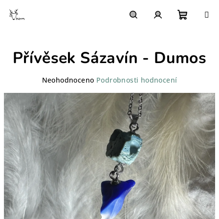
Přejít
na
obsah
Nákupn
Hledat
Přihlášení
Přívěsek Sázavín - Dumos
košík
Průměrné
Neohodnoceno
Podrobnosti hodnocení
hodnocení
produktu
je
0,0
z
5
hvězdiček.