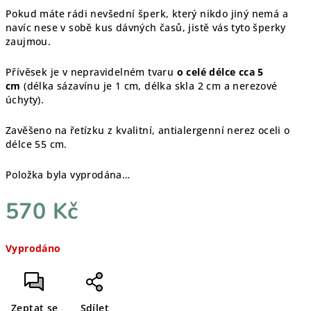
Pokud máte rádi nevšední šperk, který nikdo jiný nemá a
navíc nese v sobě kus dávných časů, jistě vás tyto šperky
zaujmou.
Přívěsek je v nepravidelném tvaru
o celé délce cca 5
cm
(délka sázavínu je 1 cm, délka skla 2 cm a nerezové
úchyty).
Zavěšeno na řetízku z kvalitní, antialergenní nerez oceli o
délce 55 cm.
Položka byla vyprodána…
570 Kč
Měrná
Vyprodáno
cena:
Zeptat se
Sdílet