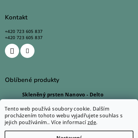
Kontakt
+420 723 605 837
+420 723 605 837
Oblíbené produkty
Skleněný prsten Nanovo - Delto
Ivana Kadlecová
|
Hodnocení produktu je 5 z 5 hvězdiček.
Tento web používá soubory cookie. Dalším
Skleněný prsten - Lio
procházením tohoto webu vyjadřujete souhlas s
Monika Svobodová
|
jejich používáním.. Více informací
Hodnocení produktu je 5 z 5 hvězdiček.
zde
.
Přívěsek Sázavín - Cara
Eva Petrová
|