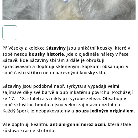
Přívěseky z kolekce
Sázavíny
jsou unikátní kousky, které v
sobě nesou
kousky historie
. Jde o ojedinělé nálezy v řece
Sázavě, kde Sázavíny sbírám a dále je obrušuji,
zpracovávám a doplňuji skleněnými kapkami obsahující v
sobě často stříbro nebo barevnými kousky skla.
Sázavíny jsou podobné např. tyrkysu a vypadají velmi
zajímavě díky své barvě a bublinkatému povrchu. Pocházejí
ze 17. - 18. století a vznikly při výrobě železa. Obsahují v
sobě sklovitou hmotu a jsou velmi zajímavou ozdobou.
Každý šperk je
neopakovatelný a
pouze jediným originálem.
Vše doplňuji kvalitní,
antialergenní nerez ocelí
, která stále
zůstává krásně stříbřitá.