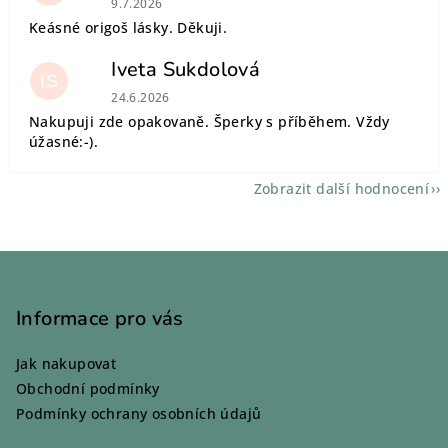
9.7.2026
Keásné origoš lásky. Děkuji.
Iveta Sukdolová
IS
Hodnocení obchodu je 5 z 5 hvězdiček.
24.6.2026
Nakupuji zde opakovaně. Šperky s příběhem. Vždy
úžasné:-).
Zobrazit další hodnocení
Z
á
p
Informace pro vás
a
Jak nakupovat
t
Obchodní podmínky
í
Podmínky ochrany osobních údajů