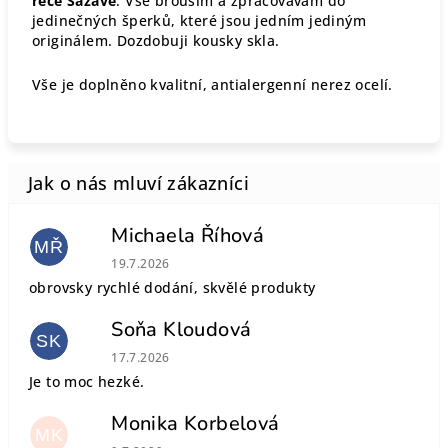
řece Sázavě
. Vše brousím a zpracovávám do
jedinečných šperků, které jsou jedním jediným
originálem. Dozdobuji kousky skla.
Vše je doplněno kvalitní, antialergenní nerez ocelí.
Michaela Říhová
MŘ
Hodnocení obchodu je 5 z 5 hvězdiček.
19.7.2026
obrovsky rychlé dodání, skvělé produkty
Soňa Kloudová
SK
Hodnocení obchodu je 5 z 5 hvězdiček.
17.7.2026
Je to moc hezké.
Monika Korbelová
MK
Hodnocení obchodu je 5 z 5 hvězdiček.