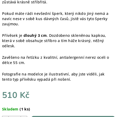
zůstává krásně stříbřitá.
Pokud máte rádi nevšední šperk, který nikdo jiný nemá a
navíc nese v sobě kus dávných časů, jistě vás tyto šperky
zaujmou.
Přívěsek je
dlouhý 3 cm
. Dozdobeno skleněnou kapkou,
která v sobě obsahuje stříbro a tím háže krásný, něžný
odlesk.
Zavěšeno na řetízku z kvalitní, antialergenní nerez oceli o
délce 55 cm.
Fotografie na modelce je ilustrativní, aby jste viděli, jak
tento typ přívěsku vypadá při nošení.
510 Kč
Měrná
Skladem
(1 ks)
cena: