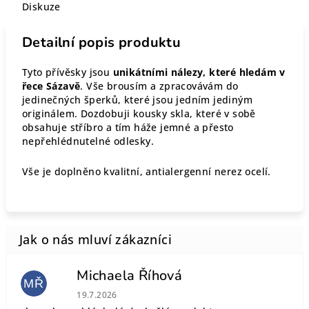
Diskuze
Detailní popis produktu
Tyto přívěsky jsou
unikátními nálezy, které hledám v
řece Sázavě
. Vše brousím a zpracovávám do
jedinečných šperků, které jsou jedním jediným
originálem. Dozdobuji kousky skla, které v sobě
obsahuje stříbro a tím háže jemné a přesto
nepřehlédnutelné odlesky.
Vše je doplněno kvalitní, antialergenní nerez ocelí.
Michaela Říhová
MŘ
Hodnocení obchodu je 5 z 5 hvězdiček.
19.7.2026