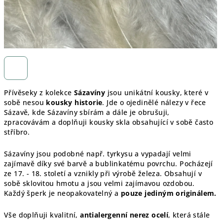
Přívěseky z kolekce
Sázavíny
jsou unikátní kousky, které v
sobě nesou
kousky historie
. Jde o ojedinělé nálezy v řece
Sázavě, kde Sázavíny sbírám a dále je obrušuji,
zpracovávám a doplňuji kousky skla obsahující v sobě často
stříbro.
Sázavíny jsou podobné např. tyrkysu a vypadají velmi
zajímavě díky své barvě a bublinkatému povrchu. Pocházejí
ze 17. - 18. století a vznikly při výrobě železa. Obsahují v
sobě sklovitou hmotu a jsou velmi zajímavou ozdobou.
Každý šperk je
neopakovatelný a
pouze jediným originálem.
Vše doplňuji kvalitní,
antialergenní nerez ocelí
, která stále