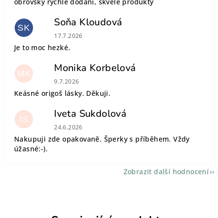
obrovsky rychlé dodání, skvělé produkty
Soňa Kloudová
SK
Hodnocení obchodu je 5 z 5 hvězdiček.
17.7.2026
Je to moc hezké.
Monika Korbelová
MK
Hodnocení obchodu je 5 z 5 hvězdiček.
9.7.2026
Keásné origoš lásky. Děkuji.
Iveta Sukdolová
IS
Hodnocení obchodu je 5 z 5 hvězdiček.
24.6.2026
Nakupuji zde opakovaně. Šperky s příběhem. Vždy
úžasné:-).
Zobrazit další hodnocení