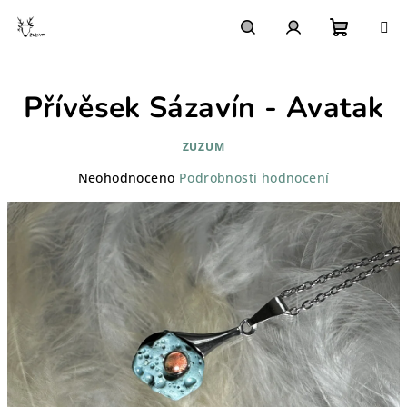
Přejít
na
obsah
Nákupn
Hledat
Přihlášení
Přívěsek Sázavín - Avatak
košík
ZUZUM
Průměrné
Neohodnoceno
Podrobnosti hodnocení
hodnocení
produktu
je
0,0
z
5
hvězdiček.