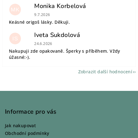
Monika Korbelová
MK
Hodnocení obchodu je 5 z 5 hvězdiček.
9.7.2026
Keásné origoš lásky. Děkuji.
Iveta Sukdolová
IS
Hodnocení obchodu je 5 z 5 hvězdiček.
24.6.2026
Nakupuji zde opakovaně. Šperky s příběhem. Vždy
úžasné:-).
Zobrazit další hodnocení
Z
á
p
Informace pro vás
a
Jak nakupovat
t
Obchodní podmínky