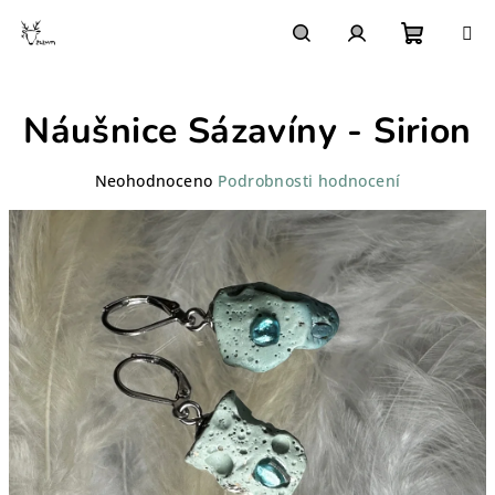
Přejít
na
obsah
Nákupn
Hledat
Přihlášení
Náušnice Sázavíny - Sirion
košík
Průměrné
Neohodnoceno
Podrobnosti hodnocení
hodnocení
produktu
je
0,0
z
5
hvězdiček.