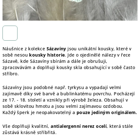
Náušnice z kolekce
Sázavíny
jsou unikátní kousky, které v
sobě nesou
kousky historie
. Jde o ojedinělé nálezy v řece
Sázavě, kde Sázavíny sbírám a dále je obrušuji,
zpracovávám a doplňuji kousky skla obsahující v sobě často
stříbro.
Sázavíny jsou podobné např. tyrkysu a vypadají velmi
zajímavě díky své barvě a bublinkatému povrchu. Pocházejí
ze 17. - 18. století a vznikly při výrobě železa. Obsahují v
sobě sklovitou hmotu a jsou velmi zajímavou ozdobou.
Každý šperk je
neopakovatelný a
pouze jediným originálem.
Vše doplňuji kvalitní,
antialergenní nerez ocelí
, která stále
zůstává krásně stříbřitá.