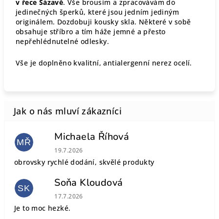
v řece Sázavě
. Vše brousím a zpracovávám do
jedinečných šperků, které jsou jedním jediným
originálem. Dozdobuji kousky skla. Některé v sobě
obsahuje stříbro a tím háže jemné a přesto
nepřehlédnutelné odlesky.
Vše je doplněno kvalitní, antialergenní nerez ocelí.
Michaela Říhová
MŘ
Hodnocení obchodu je 5 z 5 hvězdiček.
19.7.2026
obrovsky rychlé dodání, skvělé produkty
Soňa Kloudová
SK
Hodnocení obchodu je 5 z 5 hvězdiček.
17.7.2026
Je to moc hezké.