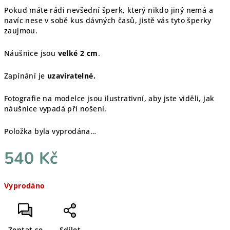
Pokud máte rádi nevšední šperk, který nikdo jiný nemá a
navíc nese v sobě kus dávných časů, jistě vás tyto šperky
zaujmou.
Náušnice jsou
velké 2 cm
.
Zapínání je
uzavíratelné.
Fotografie na modelce jsou ilustrativní, aby jste viděli, jak
náušnice vypadá při nošení.
Položka byla vyprodána…
540 Kč
Měrná
Vyprodáno
cena:
Zeptat se
Sdílet