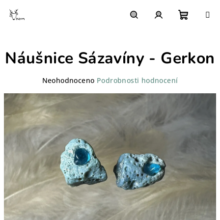
Přejít
na
obsah
Nákupn
Hledat
Přihlášení
Náušnice Sázavíny - Gerkon
košík
Průměrné
Neohodnoceno
Podrobnosti hodnocení
hodnocení
produktu
je
0,0
z
5
hvězdiček.