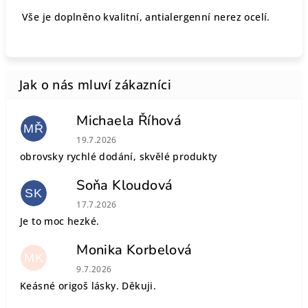
Vše je doplněno kvalitní, antialergenní nerez ocelí.
Michaela Říhová
MŘ
Hodnocení obchodu je 5 z 5 hvězdiček.
19.7.2026
obrovsky rychlé dodání, skvělé produkty
Soňa Kloudová
SK
Hodnocení obchodu je 5 z 5 hvězdiček.
17.7.2026
Je to moc hezké.
Monika Korbelová
MK
Hodnocení obchodu je 5 z 5 hvězdiček.
9.7.2026
Keásné origoš lásky. Děkuji.