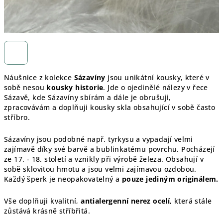
Náušnice z kolekce
Sázavíny
jsou unikátní kousky, které v
sobě nesou
kousky historie
. Jde o ojedinělé nálezy v řece
Sázavě, kde Sázavíny sbírám a dále je obrušuji,
zpracovávám a doplňuji kousky skla obsahující v sobě často
stříbro.
Sázavíny jsou podobné např. tyrkysu a vypadají velmi
zajímavě díky své barvě a bublinkatému povrchu. Pocházejí
ze 17. - 18. století a vznikly při výrobě železa. Obsahují v
sobě sklovitou hmotu a jsou velmi zajímavou ozdobou.
Každý šperk je
neopakovatelný a
pouze jediným originálem.
Vše doplňuji kvalitní,
antialergenní nerez ocelí
, která stále
zůstává krásně stříbřitá.