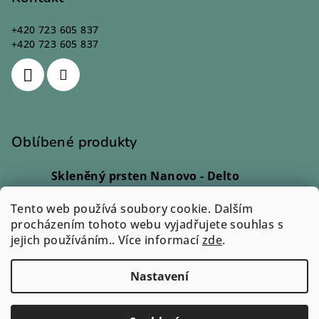
+420 723 605 837
+420 723 605 837
Oblíbené produkty
Skleněný prsten Nanovo - Delto
Ivana Kadlecová
|
Hodnocení produktu je 5 z 5 hvězdiček.
Tento web používá soubory cookie. Dalším
Skleněný prsten - Lio
procházením tohoto webu vyjadřujete souhlas s
Monika Svobodová
|
jejich používáním.. Více informací
Hodnocení produktu je 5 z 5 hvězdiček.
zde
.
Přívěsek Sázavín - Cara
Eva Petrová
|
Nastavení
Hodnocení produktu je 3 z 5 hvězdiček.
Copyright 2026
Zuzum.cz
. Všechna práva vyhrazena.