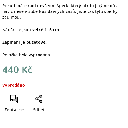
Pokud máte rádi nevšední šperk, který nikdo jiný nemá a
navíc nese v sobě kus dávných časů, jistě vás tyto šperky
zaujmou.
Náušnice jsou
velké 1, 5 cm
.
Zapínání je
puzetové.
Položka byla vyprodána…
440 Kč
Měrná
Vyprodáno
cena:
Zeptat se
Sdílet