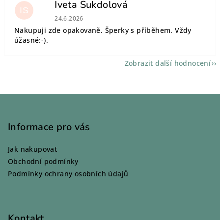
Iveta Sukdolová
IS
Hodnocení obchodu je 5 z 5 hvězdiček.
24.6.2026
Nakupuji zde opakovaně. Šperky s příběhem. Vždy
úžasné:-).
Zobrazit další hodnocení
Z
á
p
Informace pro vás
a
Jak nakupovat
t
Obchodní podmínky
í
Podmínky ochrany osobních údajů
Kontakt