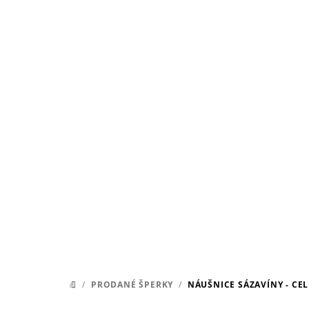
Přejít
na
obsah
/
PRODANÉ ŠPERKY
/
NÁUŠNICE SÁZAVÍNY - CE
DOMŮ