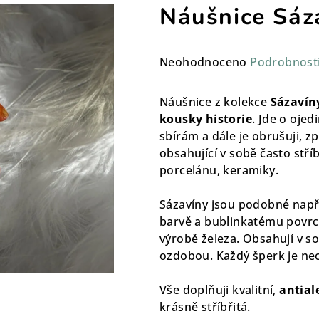
Náušnice Sáz
Průměrné
Neohodnoceno
Podrobnost
hodnocení
produktu
Náušnice z kolekce
Sázavín
je
kousky historie
. Jde o ojed
0,0
sbírám a dále je obrušuji, 
z
obsahující v sobě často stř
5
porcelánu, keramiky.
hvězdiček.
Sázavíny jsou podobné např.
barvě a bublinkatému povrchu.
výrobě železa. Obsahují v s
ozdobou. Každý šperk je
ne
Vše doplňuji kvalitní,
antial
krásně stříbřitá.