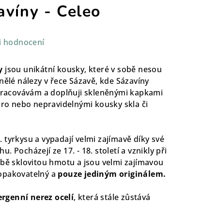
avíny - Celeo
i hodnocení
y
jsou unikátní kousky, které v sobě nesou
inělé nálezy v řece Sázavě, kde Sázavíny
zpracovávám a doplňuji skleněnými kapkami
íbro nebo nepravidelnými kousky skla či
 tyrkysu a vypadají velmi zajímavě díky své
 Pocházejí ze 17. - 18. století a vznikly při
obě sklovitou hmotu a jsou velmi zajímavou
opakovatelný a
pouze jediným originálem.
ergenní nerez ocelí
, která stále zůstává