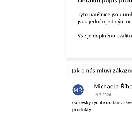
Detailní popis pro
Tyto náušnice jsou
unik
jsou jedním jediným or
Vše je doplněno kvalitní
Michaela Říh
MŘ
Hodnocení obchodu
19.7.2026
obrovsky rychlé dodání, skv
produkty