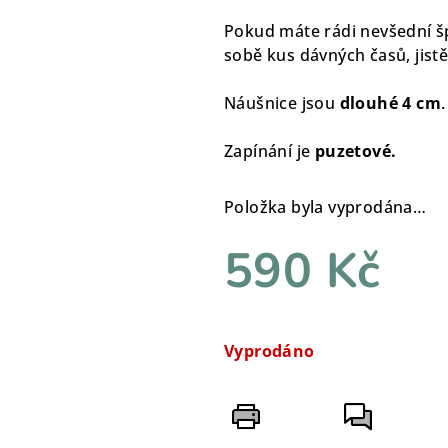
Pokud máte rádi nevšední šp
sobě kus dávných časů, jist
Náušnice jsou
dlouhé 4 cm
.
Zapínání je
puzetové.
Položka byla vyprodána…
590 Kč
Měrná
cena:
Vyprodáno