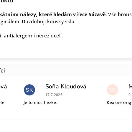
duktu
átními nálezy, které hledám v řece Sázavě
. Vše brou
iginálem. Dozdobuji kousky skla.
, antialergenní nerez ocelí.
ová
Soňa Kloudová
SK
MK
 je 5 z 5 hvězdiček.
Hodnocení obchodu je 5 z 5 hvězdiček.
H
17.7.2026
9
ělé
Je to moc hezké.
Keásné origo